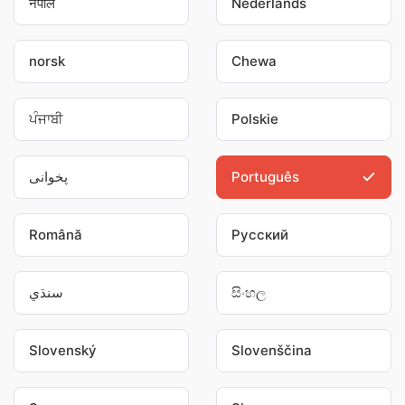
नेपाल
Nederlands
norsk
Chewa
ਪੰਜਾਬੀ
Polskie
پخوانی
Português
Română
Pусский
سنڌي
සිංහල
Slovenský
Slovenščina