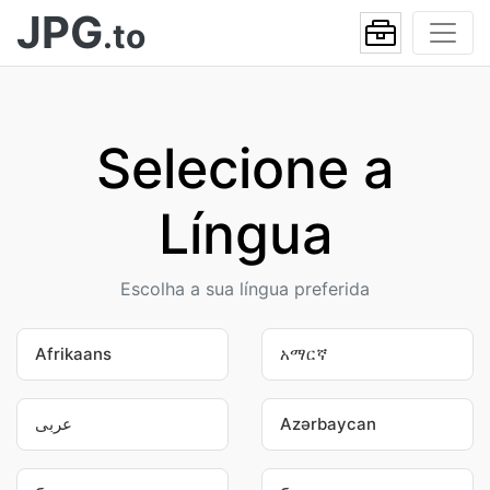
JPG
.to
Selecione a
Língua
Escolha a sua língua preferida
Afrikaans
አማርኛ
عربى
Azərbaycan