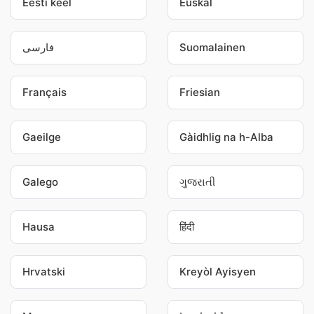
Eesti keel
Euskal
فارسی
Suomalainen
Français
Friesian
Gaeilge
Gàidhlig na h-Alba
Galego
ગુજરાતી
Hausa
हिंदी
Hrvatski
Kreyòl Ayisyen