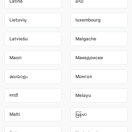
Latine
ລາວ
Lietuvių
luxembourg
Latviešu
Malgache
Maori
Македонски
മലയാളം
Монгол
मराठी
Melayu
Malti
မြန်မာ