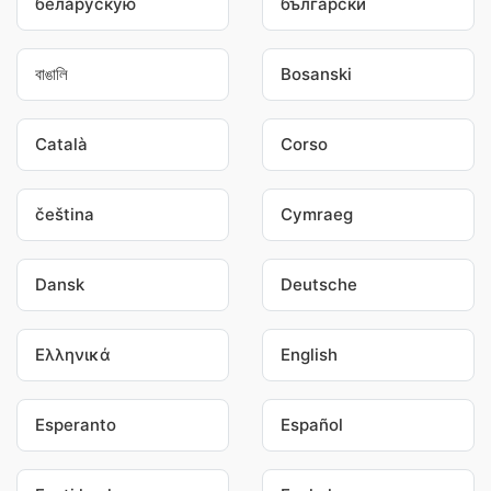
беларускую
български
বাঙালি
Bosanski
Català
Corso
čeština
Cymraeg
Dansk
Deutsche
Ελληνικά
English
Esperanto
Español