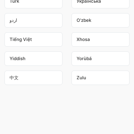
Türk
Українська
اردو
O'zbek
Tiếng Việt
Xhosa
Yiddish
Yorùbá
中文
Zulu