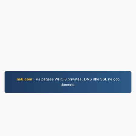
ns6.com
- Pa pagesë WHOIS privatësi, DNS dhe SSL në çdo
domene.
JPG.to
Skedarët e konvertuar që nga viti 2019
Politika e Privatësisë
|
Kushtet e Shërbimit
|
Rreth