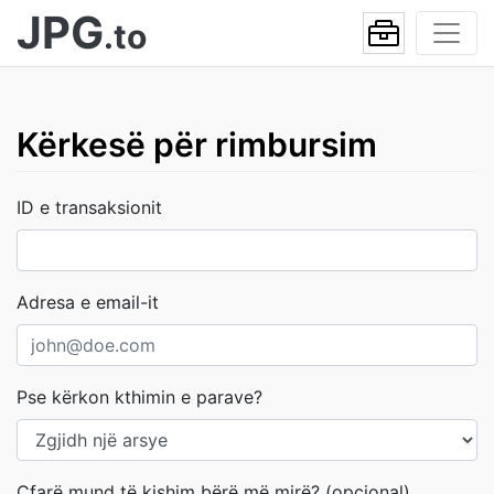
JPG
.to
Kërkesë për rimbursim
ID e transaksionit
Adresa e email-it
Pse kërkon kthimin e parave?
Çfarë mund të kishim bërë më mirë? (opcional)