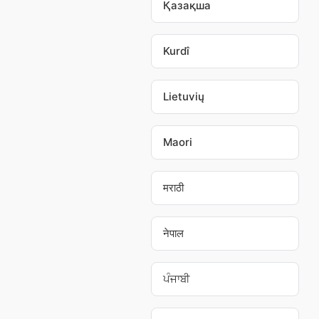
Қазақша
Kurdî
Lietuvių
Maori
मराठी
नेपाल
ਪੰਜਾਬੀ