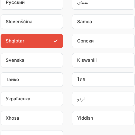
Pусский
سنڌي
Slovenščina
Samoa
Shqiptar
Српски
Svenska
Kiswahili
Тайко
ไทย
Українська
اردو
Xhosa
Yiddish