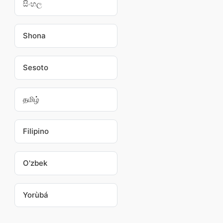
සිංහල
Shona
Sesoto
தமிழ்
Filipino
O'zbek
Yorùbá