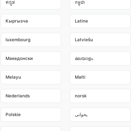
ಕನ್ನಡ
កម្ពុជា
Кыргызча
Latine
luxembourg
Latviešu
Македонски
മലയാളം
Melayu
Malti
Nederlands
norsk
Polskie
پخوانی