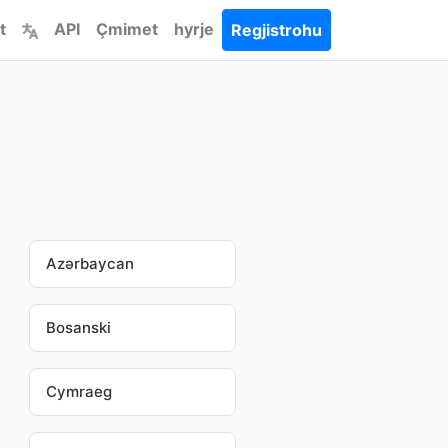
t
API
Çmimet
hyrje
Regjistrohu
Azərbaycan
Bosanski
Cymraeg