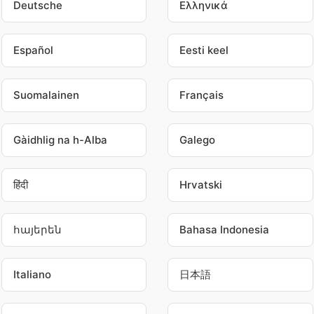
Deutsche
Ελληνικά
Español
Eesti keel
Suomalainen
Français
Gàidhlig na h-Alba
Galego
हिंदी
Hrvatski
հայերեն
Bahasa Indonesia
Italiano
日本語