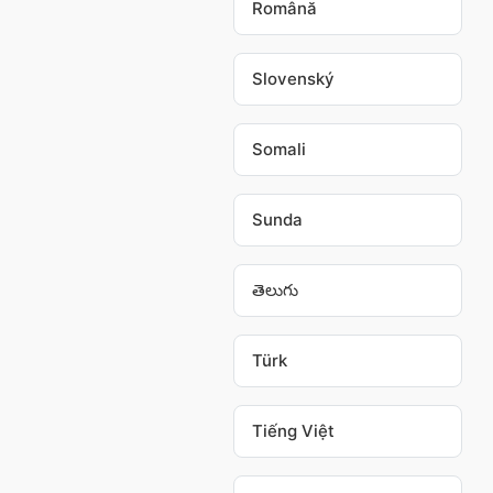
Română
Slovenský
Somali
Sunda
తెలుగు
Türk
Tiếng Việt