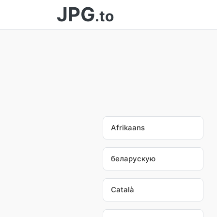
JPG
.to
Afrikaans
беларускую
Català