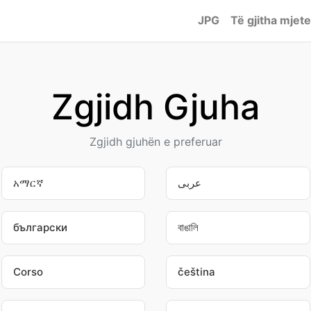
JPG
Të gjitha mjete
Zgjidh Gjuha
Zgjidh gjuhën e preferuar
አማርኛ
عربى
български
বাঙালি
Corso
čeština