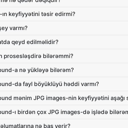
smə nə qədər dəqiqdir?
n keyfiyyətini təsir edirmi?
şey varmı?
atda qeyd edilməlidir?
n prosesləşdirə bilərəmmi?
und-a nə yükləyə bilərəm?
nd-da fayl böyüklüyü həddi varmı?
nd mənim JPG images-nin keyfiyyətini aşağı 
nd-ı birdən çox JPG images-də işlədə bilərə
məlumatlarına nə baş verir?