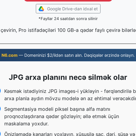
Google Drive-dan idxal et
*Fayllar 24 saatdan sonra silinir
çevirin, Pro istifadəçiləri 100 GB-a qədər faylı çevirə bilərlə
N6.com
— Domeninizi $2/ildən satın alın. Dəqiqələr ərzində onlayn.
JPG arxa planını necə silmək olar
Kəsmək istədiyiniz JPG images-i yükləyin - fərqləndirilə b
arxa planla aydın mövzu modelə ən az ehtimal verəcəkdir
Segmentasiya modeli piksel başına alfa matını
proqnozlaşdırana qədər gözləyin; əllə etmək üçün
maskalama yoxdur.
Önizləmədə kənarları yoxlayın, xüsusilə saç, dəri, şüşə və