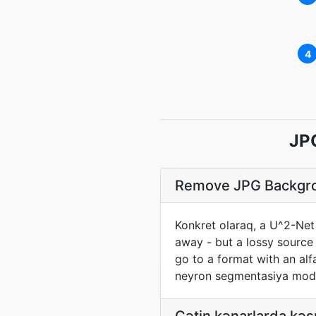
4
JPG
Remove JPG Backgrou
Konkret olaraq, a U^2-Net
away - but a lossy source
go to a format with an al
neyron segmentasiya modeli