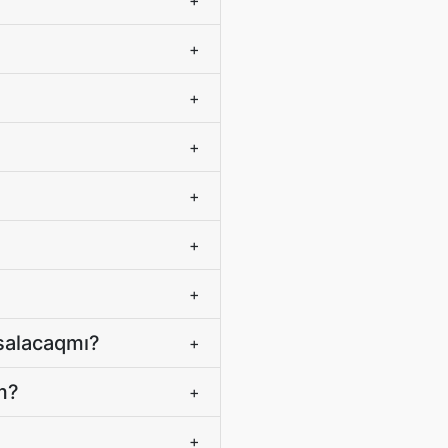
+
+
+
+
+
+
+
salacaqmı?
+
m?
+
+