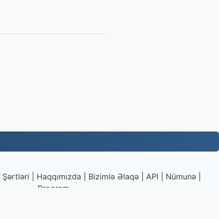
Şərtləri
|
Haqqımızda
|
Bizimlə Əlaqə
|
API
|
Nümunə
|
Proqram
G.to
|
VPS.org
LLC | Hazırlayan
nadermx