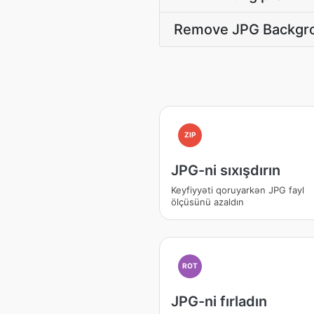
Remove JPG Backgrou
ZIP
JPG-ni sıxışdırın
Keyfiyyəti qoruyarkən JPG fayl
ölçüsünü azaldın
ROT
JPG-ni fırladın