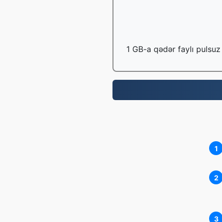
1 GB-a qədər faylı pulsuz 
1
2
3