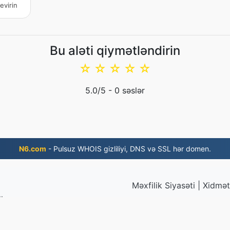
evirin
Bu aləti qiymətləndirin
☆
☆
☆
☆
☆
5.0
/5 -
0
səslər
N6.com
- Pulsuz WHOIS gizliliyi, DNS və SSL hər domen.
Məxfilik Siyasəti
|
Xidmət 
lar
© 2026 JP