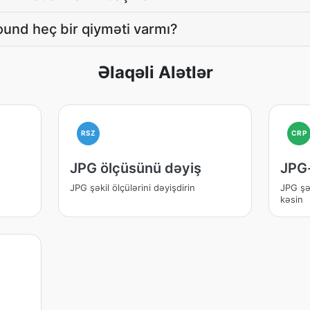
nd heç bir qiyməti varmı?
Əlaqəli Alətlər
RSZ
CRP
JPG ölçüsünü dəyiş
JPG-
JPG şəkil ölçülərini dəyişdirin
JPG şə
kəsin