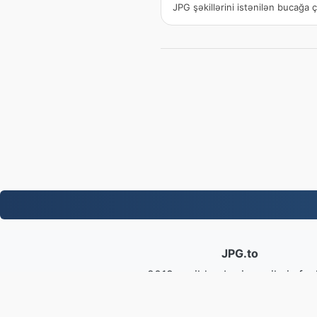
JPG şəkillərini istənilən bucağa ç
JPG.to
2019-cu ildən bəri çevrilmiş fayl