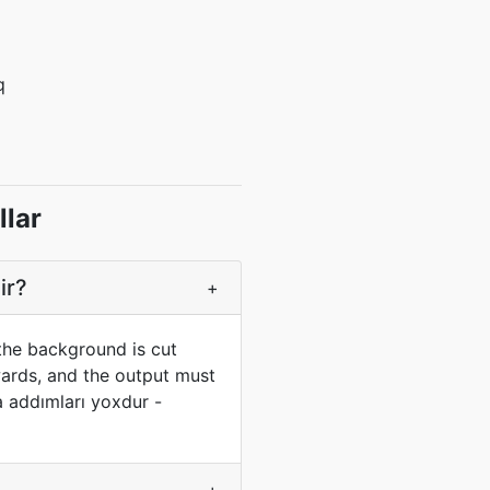
q
llar
ir?
+
the background is cut
wards, and the output must
a addımları yoxdur -