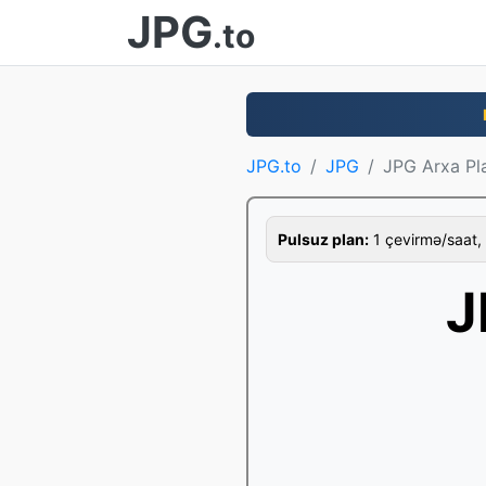
JPG
.to
JPG.to
JPG
JPG Arxa Pla
Pulsuz plan:
1 çevirmə/saat, 
J