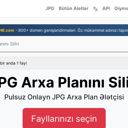
JPG
Bütün Alətlər
API
Qiymə
N6.com
- 800+ domen genişləndirmələri. Öz mükəmməl adınızı tapın
nını Silin
bir anda 1 fayl
PG Arxa Planını Sil
Pulsuz Onlayn JPG Arxa Plan Ələtçisi
Fayllarınızı seçin