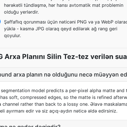
hərəkətli tündləşmə, hər hansı avtomatik mat problemin
olduğu yerlərdir.
Şəffaflıq qorunması üçün nəticəni PNG və ya WebP olara
yüklə - kəsmə JPG olaraq qeyd edilərək ağ rəng geri
qoyulur.
 Arxa Planını Silin Tez-tez verilən sua
nd arxa planın nə olduğunu necə müəyyən ed
 segmentation model predicts a per-pixel alpha matte and 
 has soft, compressed edges, so the matte is refined after
fa channel rather than back to a lossy one. Əlavə maskalam
 ayırmanı edir və siz açıq-aydın nəticə əldə edirsiniz.