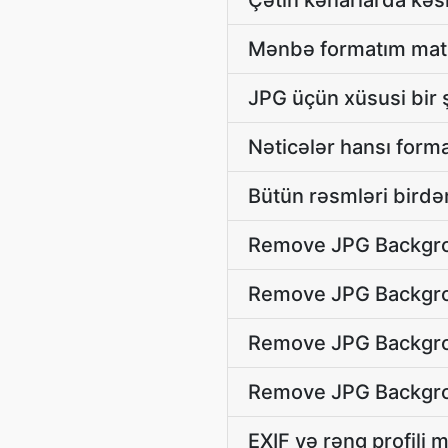
Çətin kənarlarda kə
Mənbə formatım mat-ı
JPG üçün xüsusi bir 
Nəticələr hansı form
Bütün rəsmləri birdə
Remove JPG Backgro
Remove JPG Backgrou
Remove JPG Backgrou
Remove JPG Backgrou
EXIF və rəng profili 