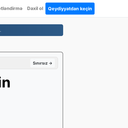
tləndirmə
Daxil ol
Qeydiyyatdan keçin
.
Sınırsız →
in