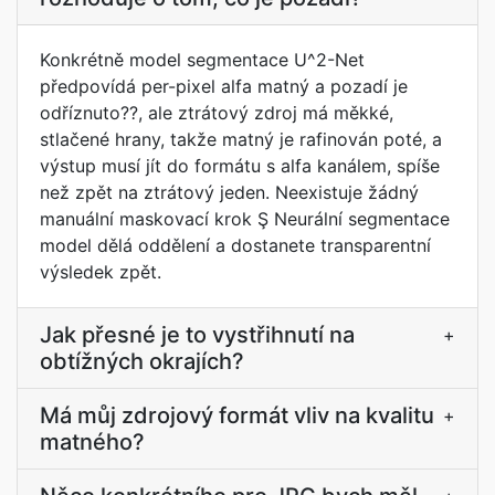
Konkrétně model segmentace U^2-Net
předpovídá per-pixel alfa matný a pozadí je
odříznuto??, ale ztrátový zdroj má měkké,
stlačené hrany, takže matný je rafinován poté, a
výstup musí jít do formátu s alfa kanálem, spíše
než zpět na ztrátový jeden. Neexistuje žádný
manuální maskovací krok Ş Neurální segmentace
model dělá oddělení a dostanete transparentní
výsledek zpět.
Jak přesné je to vystřihnutí na
+
obtížných okrajích?
Má můj zdrojový formát vliv na kvalitu
+
matného?