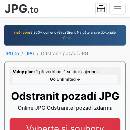
JPG
.to
ns6. com
? 800+ doménové rozšíření. Najděte si své dokonalé
jméno.
JPG.to
JPG
Odstranit pozadí JPG
Volný plán:
1 převod/hod, 1 soubor najednou
Go Unlimited →
Odstranit pozadí JPG
Online JPG Odstranitel pozadí zdarma
Vyberte si soubory