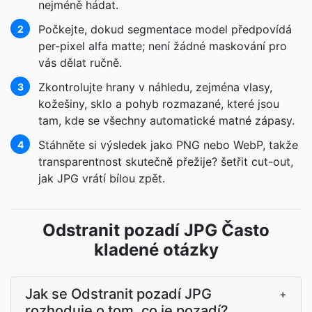
nejméně hádat.
Počkejte, dokud segmentace model předpovídá
2
per-pixel alfa matte; není žádné maskování pro
vás dělat ručně.
Zkontrolujte hrany v náhledu, zejména vlasy,
3
kožešiny, sklo a pohyb rozmazané, které jsou
tam, kde se všechny automatické matné zápasy.
Stáhněte si výsledek jako PNG nebo WebP, takže
4
transparentnost skutečně přežije? šetřit cut-out,
jak JPG vrátí bílou zpět.
Odstranit pozadí JPG Často
kladené otázky
Jak se Odstranit pozadí JPG
+
rozhoduje o tom, co je pozadí?