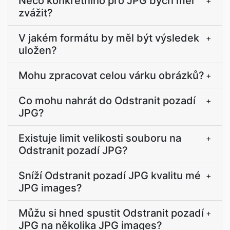
Něco konkrétního pro JPG bych měl
+
zvážit?
V jakém formátu by měl být výsledek
+
uložen?
Mohu zpracovat celou várku obrázků?
+
Co mohu nahrát do Odstranit pozadí
+
JPG?
Existuje limit velikosti souboru na
+
Odstranit pozadí JPG?
Sníží Odstranit pozadí JPG kvalitu mé
+
JPG images?
Můžu si hned spustit Odstranit pozadí
+
JPG na několika JPG images?