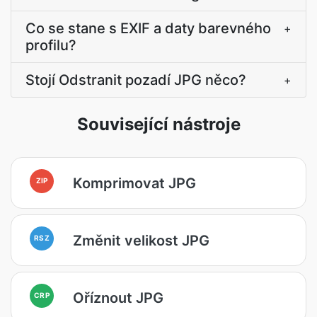
Co se stane s EXIF a daty barevného
+
profilu?
Stojí Odstranit pozadí JPG něco?
+
Související nástroje
Komprimovat JPG
ZIP
Změnit velikost JPG
RSZ
Oříznout JPG
CRP