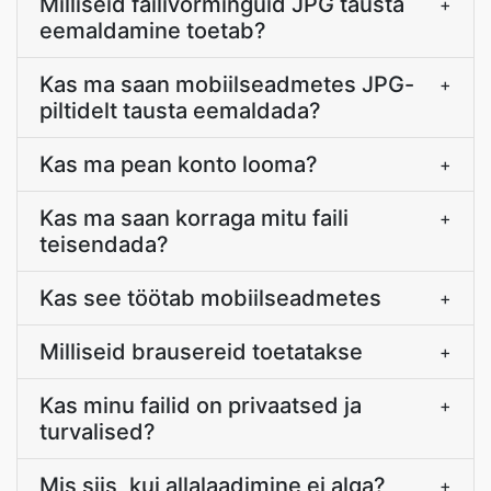
Milliseid failivorminguid JPG tausta
+
eemaldamine toetab?
Kas ma saan mobiilseadmetes JPG-
+
piltidelt tausta eemaldada?
Kas ma pean konto looma?
+
Kas ma saan korraga mitu faili
+
teisendada?
Kas see töötab mobiilseadmetes
+
Milliseid brausereid toetatakse
+
Kas minu failid on privaatsed ja
+
turvalised?
Mis siis, kui allalaadimine ei alga?
+