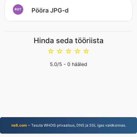
Pööra JPG-d
ROT
Hinda seda tööriista
☆
☆
☆
☆
☆
5.0
/5 -
0
hääled
ns6.com
~ Tasuta WHOIS privaatsus, DNS ja SSL igas valdkonnas.