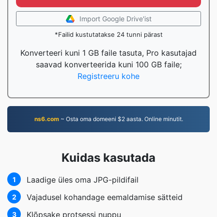
Import Google Drive'ist
*Failid kustutatakse 24 tunni pärast
Konverteeri kuni 1 GB faile tasuta, Pro kasutajad
saavad konverteerida kuni 100 GB faile;
Registreeru kohe
ns6.com
~ Osta oma domeeni $2 aasta. Online minutit.
Kuidas kasutada
Laadige üles oma JPG-pildifail
1
Vajadusel kohandage eemaldamise sätteid
2
Klõpsake protsessi nuppu
3