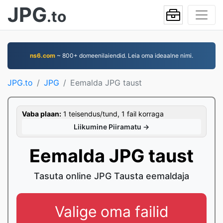
JPG
.to
ns6.com
~ 800+ domeenilaiendid. Leia oma ideaalne nimi.
JPG.to
JPG
Eemalda JPG taust
Vaba plaan:
1 teisendus/tund, 1 fail korraga
Liikumine Piiramatu →
Eemalda JPG taust
Tasuta online JPG Tausta eemaldaja
Valige oma failid