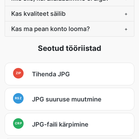
Kas kvaliteet säilib
+
Kas ma pean konto looma?
+
Seotud tööriistad
Tihenda JPG
ZIP
JPG suuruse muutmine
RSZ
JPG-faili kärpimine
CRP