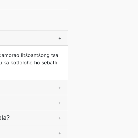
+
bokamorao litšoantšong tsa
u ka kotloloho ho sebatli
+
+
ala?
+
+