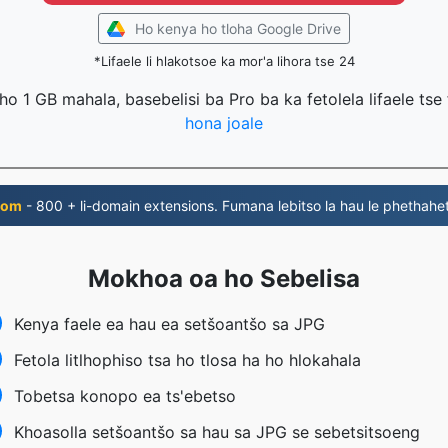
Ho kenya ho tloha Google Drive
*Lifaele li hlakotsoe ka mor'a lihora tse 24
g ho 1 GB mahala, basebelisi ba Pro ba ka fetolela lifaele ts
hona joale
com
- 800 + li-domain extensions. Fumana lebitso la hau le phethahe
Mokhoa oa ho Sebelisa
Kenya faele ea hau ea setšoantšo sa JPG
Fetola litlhophiso tsa ho tlosa ha ho hlokahala
Tobetsa konopo ea ts'ebetso
Khoasolla setšoantšo sa hau sa JPG se sebetsitsoeng