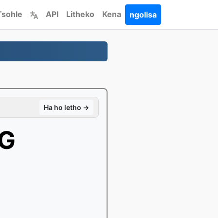
Tsohle
API
Litheko
Kena
ngolisa
Ha ho letho →
PG