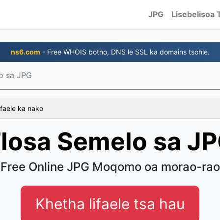
JPG
Lisebelisoa 
ns6.com
- Free WHOIS botho, DNS le SSL ka domains tsohle.
o sa JPG
 faele ka nako
losa Semelo sa J
Free Online JPG Moqomo oa morao-rao
Khetha lifaele tsa hau