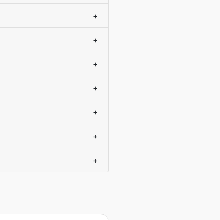
+
+
+
+
+
+
+