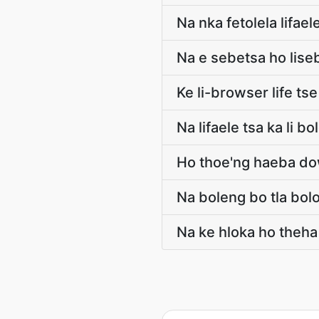
Na nka fetolela lifael
Na e sebetsa ho lise
Ke li-browser life ts
Na lifaele tsa ka li bo
Ho thoe'ng haeba do
Na boleng bo tla bol
Na ke hloka ho theha