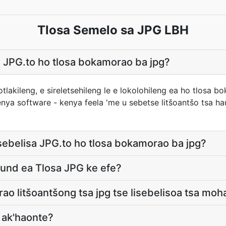
Tlosa Semelo sa JPG LBH
 JPG.to ho tlosa bokamorao ba jpg?
otlakileng, e sireletsehileng le e lokolohileng ea ho tlosa 
nya software - kenya feela 'me u sebetse litšoantšo tsa ha
sebelisa JPG.to ho tlosa bokamorao ba jpg?
und ea Tlosa JPG ke efe?
ao litšoantšong tsa jpg tse lisebelisoa tsa moh
 ak'haonte?