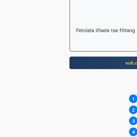
Fetolela lifaele tse fihlan
ns6.
1
2
3
4