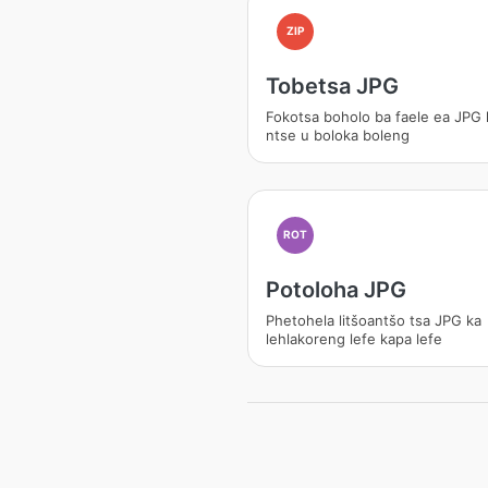
ZIP
Tobetsa JPG
Fokotsa boholo ba faele ea JPG 
ntse u boloka boleng
ROT
Potoloha JPG
Phetohela litšoantšo tsa JPG ka
lehlakoreng lefe kapa lefe