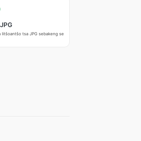
 JPG
a litšoantšo tsa JPG sebakeng se