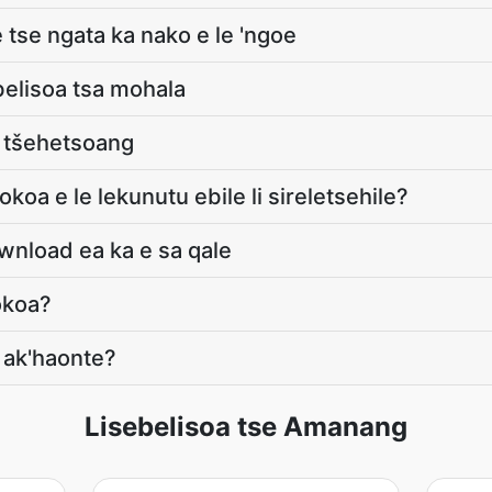
e tse ngata ka nako e le 'ngoe
belisoa tsa mohala
e tšehetsoang
lokoa e le lekunutu ebile li sireletsehile?
wnload ea ka e sa qale
okoa?
 ak'haonte?
Lisebelisoa tse Amanang