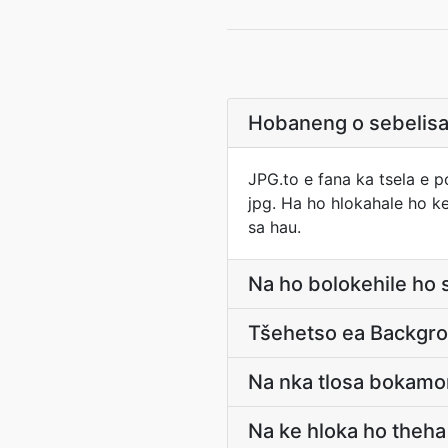
Hobaneng o sebelisa
JPG.to e fana ka tsela e p
jpg. Ha ho hlokahale ho ke
sa hau.
Na ho bolokehile ho 
Tšehetso ea Backgro
Na nka tlosa bokamor
Na ke hloka ho theha