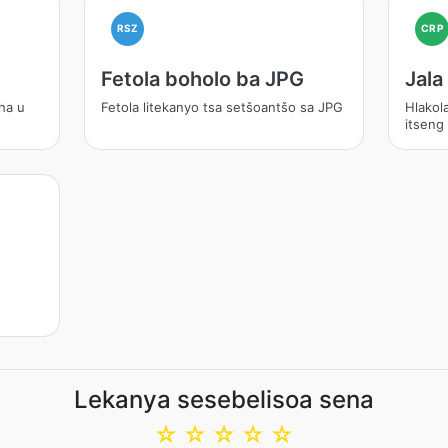
RSZ
CRP
Fetola boholo ba JPG
Jala
ha u
Fetola litekanyo tsa setšoantšo sa JPG
Hlakol
itseng
Lekanya sesebelisoa sena
☆
☆
☆
☆
☆