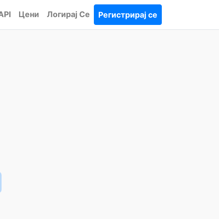
API
Цени
Логирај Се
Регистрирај се