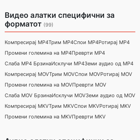
Видео алатки специфични за
форматот
(99)
Компресирај MP4
Трим MP4
Спои MP4
Ротирај MP4
Промени големина на MP4
Преврти MP4
Слаба MP4 Брзина
Исклучи MP4
Земи аудио од MP4
Компресирај MOV
Трим MOV
Спои MOV
Ротирај MOV
Промени големина на MOV
Преврти MOV
Слаба MOV Брзина
Исклучи MOV
Земи аудио од MOV
Компресирај MKV
Трим MKV
Спои MKV
Ротирај MKV
Промени големина на MKV
Преврти MKV