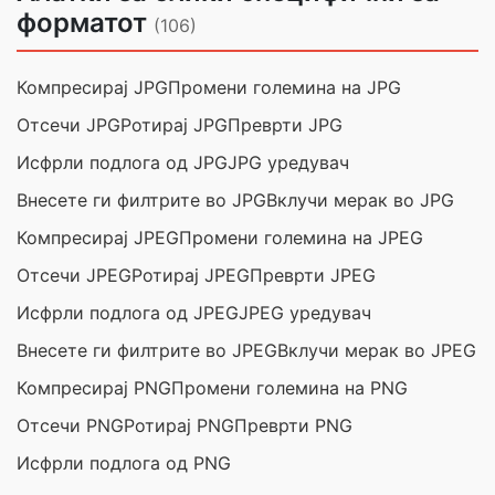
форматот
(106)
Компресирај JPG
Промени големина на JPG
Отсечи JPG
Ротирај JPG
Преврти JPG
Исфрли подлога од JPG
JPG уредувач
Внесете ги филтрите во JPG
Вклучи мерак во JPG
Компресирај JPEG
Промени големина на JPEG
Отсечи JPEG
Ротирај JPEG
Преврти JPEG
Исфрли подлога од JPEG
JPEG уредувач
Внесете ги филтрите во JPEG
Вклучи мерак во JPEG
Компресирај PNG
Промени големина на PNG
Отсечи PNG
Ротирај PNG
Преврти PNG
Исфрли подлога од PNG