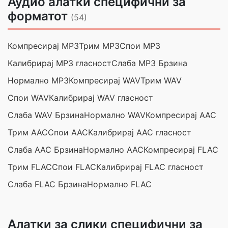
Аудио алатки специфични за
форматот
(54)
Компресирај MP3
Трим MP3
Спои MP3
Калибрирај MP3 гласност
Слаба MP3 Брзина
Нормално MP3
Компресирај WAV
Трим WAV
Спои WAV
Калибрирај WAV гласност
Слаба WAV Брзина
Нормално WAV
Компресирај AAC
Трим AAC
Спои AAC
Калибрирај AAC гласност
Слаба AAC Брзина
Нормално AAC
Компресирај FLAC
Трим FLAC
Спои FLAC
Калибрирај FLAC гласност
Слаба FLAC Брзина
Нормално FLAC
Алатки за слики специфични за