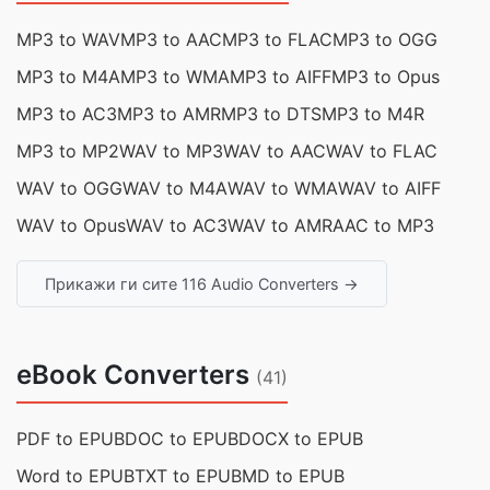
MP3 to WAV
MP3 to AAC
MP3 to FLAC
MP3 to OGG
MP3 to M4A
MP3 to WMA
MP3 to AIFF
MP3 to Opus
MP3 to AC3
MP3 to AMR
MP3 to DTS
MP3 to M4R
MP3 to MP2
WAV to MP3
WAV to AAC
WAV to FLAC
WAV to OGG
WAV to M4A
WAV to WMA
WAV to AIFF
WAV to Opus
WAV to AC3
WAV to AMR
AAC to MP3
Прикажи ги сите 116 Audio Converters →
eBook Converters
(41)
PDF to EPUB
DOC to EPUB
DOCX to EPUB
Word to EPUB
TXT to EPUB
MD to EPUB