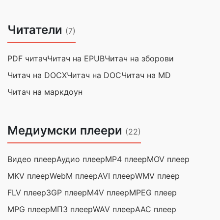
Читатели
(7)
PDF читач
Читач на EPUB
Читач на зборови
Читач на DOCX
Читач на DOC
Читач на MD
Читач на маркдоун
Медиумски плеери
(22)
Видео плеер
Аудио плеер
MP4 плеер
MOV плеер
MKV плеер
WebM плеер
AVI плеер
WMV плеер
FLV плеер
3GP плеер
M4V плеер
MPEG плеер
MPG плеер
МП3 плеер
WAV плеер
AAC плеер