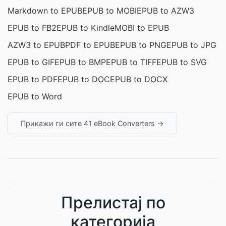
Markdown to EPUB
EPUB to MOBI
EPUB to AZW3
EPUB to FB2
EPUB to Kindle
MOBI to EPUB
AZW3 to EPUB
PDF to EPUB
EPUB to PNG
EPUB to JPG
EPUB to GIF
EPUB to BMP
EPUB to TIFF
EPUB to SVG
EPUB to PDF
EPUB to DOC
EPUB to DOCX
EPUB to Word
Прикажи ги сите 41 eBook Converters →
Прелистај по
категорија