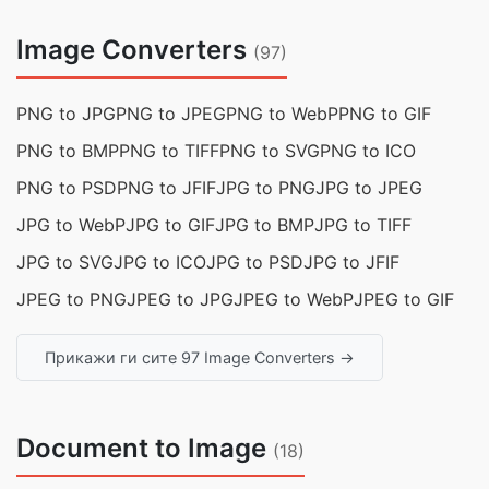
Image Converters
(97)
PNG to JPG
PNG to JPEG
PNG to WebP
PNG to GIF
PNG to BMP
PNG to TIFF
PNG to SVG
PNG to ICO
PNG to PSD
PNG to JFIF
JPG to PNG
JPG to JPEG
JPG to WebP
JPG to GIF
JPG to BMP
JPG to TIFF
JPG to SVG
JPG to ICO
JPG to PSD
JPG to JFIF
JPEG to PNG
JPEG to JPG
JPEG to WebP
JPEG to GIF
Прикажи ги сите 97 Image Converters →
Document to Image
(18)