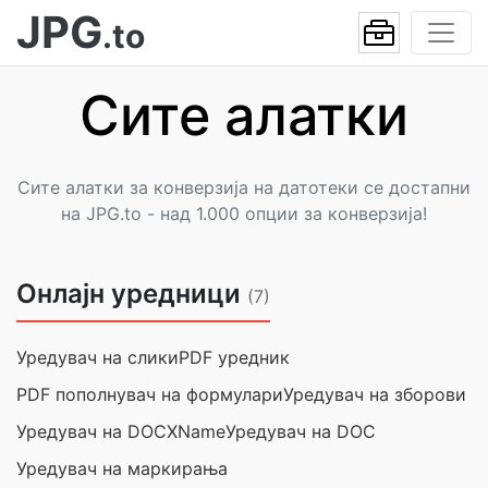
JPG
.to
Сите алатки
Сите алатки за конверзија на датотеки се достапни
на JPG.to - над 1.000 опции за конверзија!
Онлајн уредници
(7)
Уредувач на слики
PDF уредник
PDF пополнувач на формулари
Уредувач на зборови
Уредувач на DOCXName
Уредувач на DOC
Уредувач на маркирања