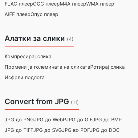
FLAC плеер
OGG плеер
M4A плеер
WMA плеер
AIFF плеер
Опус плеер
Алатки за слики
(4)
Компресирај слика
Промени ја големината на сликата
Ротирај слика
Исфрли подлога
Convert from JPG
(11)
JPG до PNG
JPG до WebP
JPG до GIF
JPG до BMP
JPG до TIFF
JPG до SVG
JPG во PDF
JPG до DOC