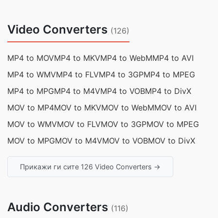
Video Converters
(126)
MP4 to MOV
MP4 to MKV
MP4 to WebM
MP4 to AVI
MP4 to WMV
MP4 to FLV
MP4 to 3GP
MP4 to MPEG
MP4 to MPG
MP4 to M4V
MP4 to VOB
MP4 to DivX
MOV to MP4
MOV to MKV
MOV to WebM
MOV to AVI
MOV to WMV
MOV to FLV
MOV to 3GP
MOV to MPEG
MOV to MPG
MOV to M4V
MOV to VOB
MOV to DivX
Прикажи ги сите 126 Video Converters →
Audio Converters
(116)