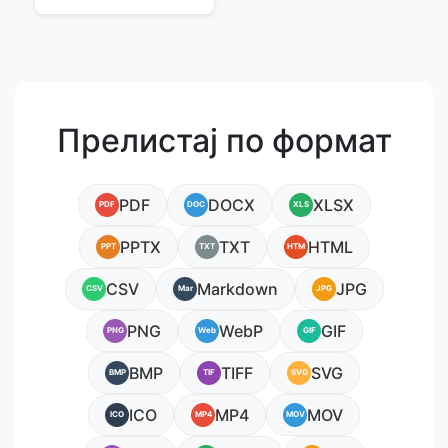
Прелистај по формат
PDF
DOCX
XLSX
PDF
DOC
XLS
PPTX
TXT
HTML
PPT
TXT
HTM
CSV
Markdown
JPG
CSV
Mar
JPG
PNG
WebP
GIF
PNG
Web
GIF
BMP
TIFF
SVG
BMP
TIF
SVG
ICO
MP4
MOV
ICO
MP4
MOV