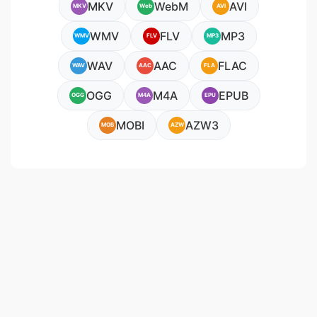
MKV
WebM
AVI
MKV
Web
AVI
WMV
FLV
MP3
WMV
FLV
MP3
WAV
AAC
FLAC
WAV
AAC
FLA
OGG
M4A
EPUB
OGG
M4A
EPU
MOBI
AZW3
MOB
AZW