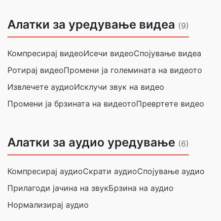
Алатки за уредување видеа
(9)
Компресирај видео
Исечи видео
Спојување видеа
Ротирај видео
Промени ја големината на видеото
Извлечете аудио
Исклучи звук на видео
Промени ја брзината на видеото
Превртете видео
Алатки за аудио уредување
(6)
Компресирај аудио
Скрати аудио
Спојување аудио
Прилагоди јачина на звук
Брзина на аудио
Нормализирај аудио