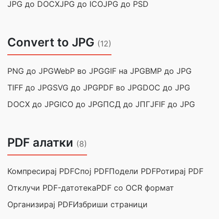
JPG до DOCX
JPG до ICO
JPG до PSD
Convert to JPG
(12)
PNG до JPG
WebP во JPG
GIF на JPG
BMP до JPG
TIFF до JPG
SVG до JPG
PDF во JPG
DOC до JPG
DOCX до JPG
ICO до JPG
ПСД до ЈПГ
JFIF до JPG
PDF алатки
(8)
Компресирај PDF
Спој PDF
Подели PDF
Ротирај PDF
Отклучи PDF-датотека
PDF со OCR формат
Организирај PDF
Избриши страници