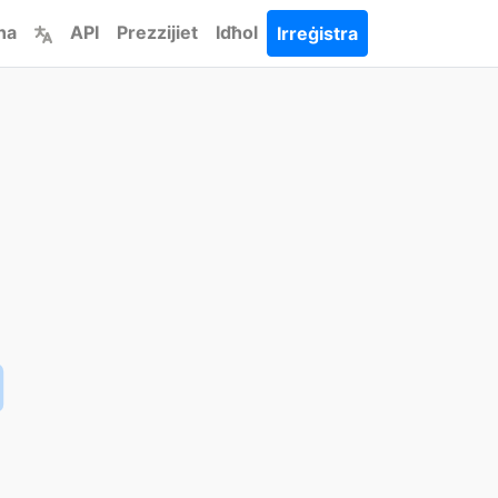
ha
API
Prezzijiet
Idħol
Irreġistra