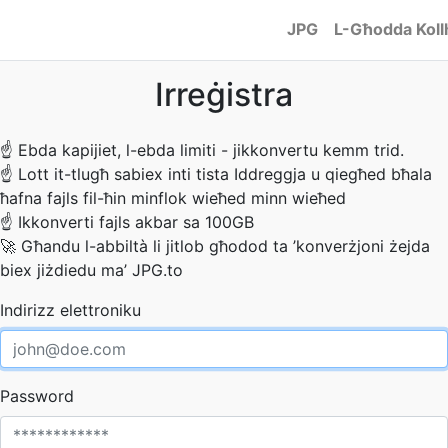
JPG
L-Għodda Koll
Irreġistra
☝
Ebda kapijiet, l-ebda limiti - jikkonvertu kemm trid.
☝
Lott it-tlugħ sabiex inti tista Iddreggja u qiegħed bħala
ħafna fajls fil-ħin minflok wieħed minn wieħed
☝
Ikkonverti fajls akbar sa 100GB
🚀
Għandu l-abbiltà li jitlob għodod ta ’konverżjoni żejda
biex jiżdiedu ma’ JPG.to
Indirizz elettroniku
Password