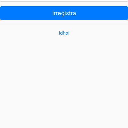
Irreġistra
Idħol