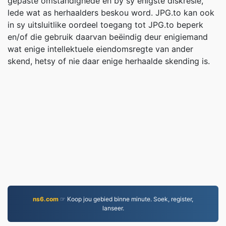
gepaste omstandighede en by sy enigste diskresie,
lede wat as herhaalders beskou word. JPG.to kan ook
in sy uitsluitlike oordeel toegang tot JPG.to beperk
en/of die gebruik daarvan beëindig deur enigiemand
wat enige intellektuele eiendomsregte van ander
skend, hetsy of nie daar enige herhaalde skending is.
ns6.com
☞ Koop jou gebied binne minute. Soek, register,
lanseer.