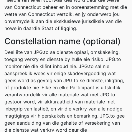
Hierdie terme en voorwaardes word deur die wette
van Connecticut beheer en in ooreenstemming met die
wette van Connecticut vertolk, en jy onderwerp jou
onvermydelik aan die eksklusiewe jurisdiksie van die
howe in daardie Staat of ligging.
Constellation name (optional)
Deeliëte van JPG.to se dienste oplaai, omskakeling,
toegang verkry en dienste by hulle eie risiko. JPG.to
monitor nie die kliënt inhoud nie. JPG.to sal nie
aanspreeklik wees vir enige skadevergoeding wat
geëis word as gevolg van JPG.to se dienste, inligting,
of produkte nie. Elke en elke Participant is uitsluitlik
verantwoordelik vir alle materiale wat met JPG.to
gestoor word, vir akkuraatheid van materiale met
inbegrip van lastieë, en vir die verkry van alle nodige
magtigings vir hiperskakels en bemarking. JPG.to gee
geen aanduiding van die gehalte of versekering van
die dienste wat verkry word deur die