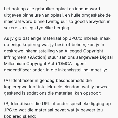
Let ook op alle gebruiker oplaai en inhoud word
uitgevee binne ure van oplaai, en hulle omgeskakelde
maieraal word binne twintig uur so goed verwyder, in
sekere sin slegs tydelike berging
As jy glo dat enige materiaal op JPG.to inbreuk maak
op enige kopiereg wat jy besit of beheer, kan jy 'n
geskrewe Inkennisstelling van Alleeged Copyright
Infringment (9Action) stuur aan ons aangewese Digital
Millennium Copyright Act ("DMCA" agent
geïdentifiseer onder. In die inkennisstelling, moet jy:
(A) Identifiseer in genoeg besonderhede die
kopieregwerk of intellektuele eiendom wat jy beweer
geskend is sodat ons die materiaal kan opspoor;
(B) Identifiseer die URL of ander spesifieke ligging op
JPG.to wat die materiaal bevat wat jy beweer jou
kopiereg skend;