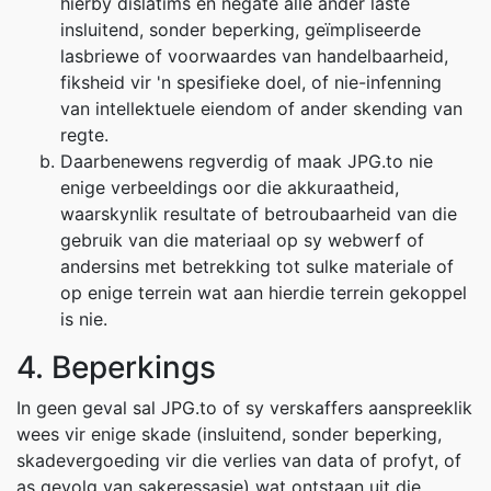
hierby dislatims en negate alle ander laste
insluitend, sonder beperking, geïmpliseerde
lasbriewe of voorwaardes van handelbaarheid,
fiksheid vir 'n spesifieke doel, of nie-infenning
van intellektuele eiendom of ander skending van
regte.
Daarbenewens regverdig of maak JPG.to nie
enige verbeeldings oor die akkuraatheid,
waarskynlik resultate of betroubaarheid van die
gebruik van die materiaal op sy webwerf of
andersins met betrekking tot sulke materiale of
op enige terrein wat aan hierdie terrein gekoppel
is nie.
4. Beperkings
In geen geval sal JPG.to of sy verskaffers aanspreeklik
wees vir enige skade (insluitend, sonder beperking,
skadevergoeding vir die verlies van data of profyt, of
as gevolg van sakeressasie) wat ontstaan uit die