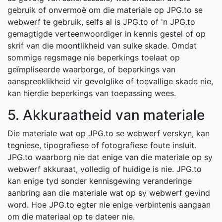
gebruik of onvermoë om die materiale op JPG.to se
webwerf te gebruik, selfs al is JPG.to of 'n JPG.to
gemagtigde verteenwoordiger in kennis gestel of op
skrif van die moontlikheid van sulke skade. Omdat
sommige regsmage nie beperkings toelaat op
geïmpliseerde waarborge, of beperkings van
aanspreeklikheid vir gevolglike of toevallige skade nie,
kan hierdie beperkings van toepassing wees.
5. Akkuraatheid van materiale
Die materiale wat op JPG.to se webwerf verskyn, kan
tegniese, tipografiese of fotografiese foute insluit.
JPG.to waarborg nie dat enige van die materiale op sy
webwerf akkuraat, volledig of huidige is nie. JPG.to
kan enige tyd sonder kennisgewing veranderinge
aanbring aan die materiale wat op sy webwerf gevind
word. Hoe JPG.to egter nie enige verbintenis aangaan
om die materiaal op te dateer nie.