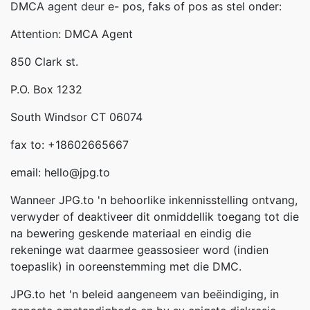
DMCA agent deur e- pos, faks of pos as stel onder:
Attention: DMCA Agent
850 Clark st.
P.O. Box 1232
South Windsor CT 06074
fax to: +18602665667
email: hello@jpg.to
Wanneer JPG.to 'n behoorlike inkennisstelling ontvang,
verwyder of deaktiveer dit onmiddellik toegang tot die
na bewering geskende materiaal en eindig die
rekeninge wat daarmee geassosieer word (indien
toepaslik) in ooreenstemming met die DMC.
JPG.to het 'n beleid aangeneem van beëindiging, in