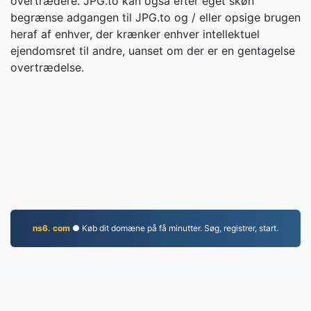
overtrædere. JPG.to kan også efter eget skøn
begrænse adgangen til JPG.to og / eller opsige brugen
heraf af enhver, der krænker enhver intellektuel
ejendomsret til andre, uanset om der er en gentagelse
overtrædelse.
ns6. com
● Køb dit domæne på få minutter. Søg, registrer, start.
JPG.to
Filer konverteret siden 2019