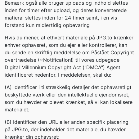
Bemærk også alle bruger uploads og indhold slettes
inden for timer efter upload, og deres konverterede
matieral slettes inden for 24 timer samt, i en vis
forstand kun midlertidig opbevaring
Hvis du mener, at ethvert materiale på JPG.to krænker
enhver ophavsret, som du ejer eller kontrollerer, kan
du sende en skriftlig meddelelse om Påstået Copyright
overtrædelse (~Notification!) til vores udpegede
Digital Millennium Copyright Act ("DMCA") Agent
identificeret nedenfor. I meddelelsen, skal du:
(A) Identificer i tilstrækkelig detaljer det ophavsretligt
beskyttede værk eller den intellektuelle ejendomsret,
som du hævder er blevet krænket, så vi kan lokalisere
materialet;
(B) Identificer den URL eller anden specifik placering
på JPG.to, der indeholder det materiale, du hævder
krænker din ophavsret;