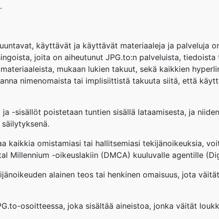
.
uuntavat, käyttävät ja käyttävät materiaaleja ja palveluja om
ngoista, joita on aiheutunut JPG.to:n palveluista, tiedoista t
 materiaaleista, mukaan lukien takuut, sekä kaikkien hyperli
anna nimenomaista tai implisiittistä takuuta siitä, että käyttä
ja -sisällöt poistetaan tuntien sisällä lataamisesta, ja nii
 säilytyksenä.
a kaikkia omistamiasi tai hallitsemiasi tekijänoikeuksia, voit
tal Millennium -oikeuslakiin (DMCA) kuuluvalle agentille (D
ekijänoikeuden alainen teos tai henkinen omaisuus, jota väit
PG.to-osoitteessa, joka sisältää aineistoa, jonka väität louk