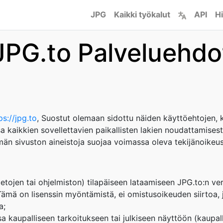
JPG
Kaikki työkalut
API
Hi
JPG.to Palveluehdo
ps://jpg.to
, Suostut olemaan sidottu näiden käyttöehtojen, k
ssa kaikkien sovellettavien paikallisten lakien noudattamise
män sivuston aineistoja suojaa voimassa oleva tekijänoikeus
tojen tai ohjelmiston) tilapäiseen lataamiseen JPG.to:n ver
mä on lisenssin myöntämistä, ei omistusoikeuden siirtoa, ja
a;
a kaupalliseen tarkoitukseen tai julkiseen näyttöön (kaupalli