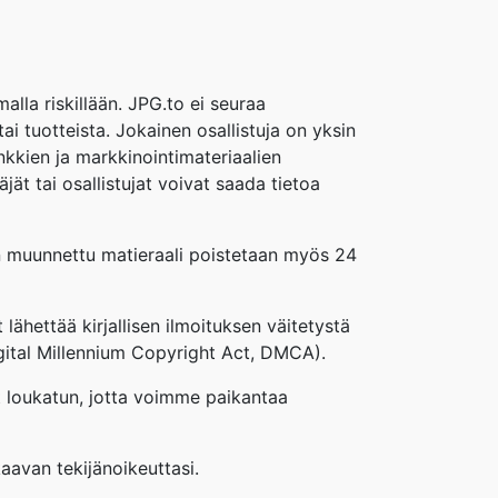
alla riskillään. JPG.to ei seuraa
ai tuotteista. Jokainen osallistuja on yksin
nkkien ja markkinointimateriaalien
jät tai osallistujat voivat saada tietoa
den muunnettu matieraali poistetaan myös 24
 lähettää kirjallisen ilmoituksen väitetystä
igital Millennium Copyright Act, DMCA).
ät loukatun, jotta voimme paikantaa
kaavan tekijänoikeuttasi.