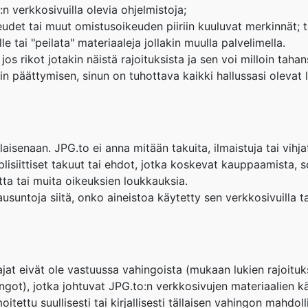
n verkkosivuilla olevia ohjelmistoja;
eudet tai muut omistusoikeuden piiriin kuuluvat merkinnät; t
lle tai "peilata" materiaaleja jollakin muulla palvelimella.
jos rikot jotakin näistä rajoituksista ja sen voi milloin tah
in päättymisen, sinun on tuhottava kaikki hallussasi olevat 
aisenaan. JPG.to ei anna mitään takuita, ilmaistuja tai vihja
lisiittiset takuut tai ehdot, jotka koskevat kauppaamista, so
ta tai muita oikeuksien loukkauksia.
ausuntoja siitä, onko aineistoa käytetty sen verkkosivuilla ta
jat eivät ole vastuussa vahingoista (mukaan lukien rajoituks
ngot), jotka johtuvat JPG.to:n verkkosivujen materiaalien k
itettu suullisesti tai kirjallisesti tällaisen vahingon mahdoll