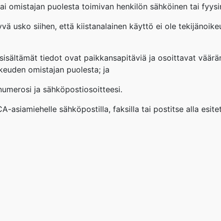
i omistajan puolesta toimivan henkilön sähköinen tai fyysine
 hyvä usko siihen, että kiistanalainen käyttö ei ole tekijänoik
n sisältämät tiedot ovat paikkansapitäviä ja osoittavat väärä
ikeuden omistajan puolesta; ja
nnumerosi ja sähköpostiosoitteesi.
asiamiehelle sähköpostilla, faksilla tai postitse alla esitety