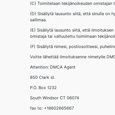
(C) Toimitetaan tekijänoikeuden omistajan ta
(D) Sisällytä lausunto siitä, että sinulla on
sallimaa.
(E) Sisällytä lausunto siitä, että ilmoitukse
omistaja tai valtuutettu toimimaan tekijäno
(F) Sisällytä nimesi, postiosoitteesi, puheli
Voitte lähettää ilmoituksenne nimetylle DMCA-
Attention: DMCA Agent
850 Clark st.
P.O. Box 1232
South Windsor CT 06074
fax to: +18602665667