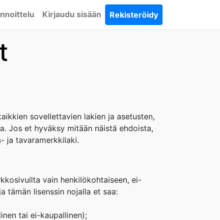
nnoittelu
Kirjaudu sisään
Rekisteröidy
t
aikkien sovellettavien lakien ja asetusten,
sta. Jos et hyväksy mitään näistä ehdoista,
- ja tavaramerkkilaki.
kkosivuilta vain henkilökohtaiseen, ei-
 tämän lisenssin nojalla et saa:
nen tai ei-kaupallinen);