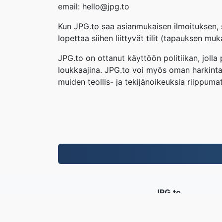
email: hello@jpg.to
Kun JPG.to saa asianmukaisen ilmoituksen, s
lopettaa siihen liittyvät tilit (tapauksen m
JPG.to on ottanut käyttöön politiikan, joll
loukkaajina. JPG.to voi myös oman harkintan
muiden teollis- ja tekijänoikeuksia riippuma
JPG.to
Vuodesta 2019 lähtien muunnetut ti