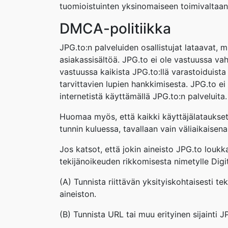
tuomioistuinten yksinomaiseen toimivaltaan
DMCA-politiikka
JPG.to:n palveluiden osallistujat lataavat, m
asiakassisältöä. JPG.to ei ole vastuussa vahi
vastuussa kaikista JPG.to:llä varastoiduista
tarvittavien lupien hankkimisesta. JPG.to ei 
internetistä käyttämällä JPG.to:n palveluita.
Huomaa myös, että kaikki käyttäjälataukset 
tunnin kuluessa, tavallaan vain väliaikaisena
Jos katsot, että jokin aineisto JPG.to loukka
tekijänoikeuden rikkomisesta nimetylle Digi
(A) Tunnista riittävän yksityiskohtaisesti t
aineiston.
(B) Tunnista URL tai muu erityinen sijainti J