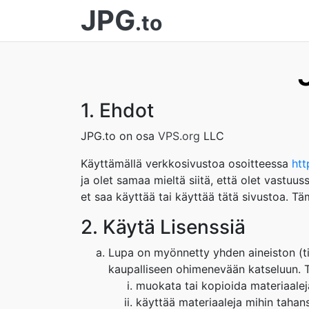
JPG
.to
1. Ehdot
JPG.to on osa
VPS.org
LLC
Käyttämällä verkkosivustoa osoitteessa
htt
ja olet samaa mieltä siitä, että olet vastuu
et saa käyttää tai käyttää tätä sivustoa. Tä
2. Käytä Lisenssiä
Lupa on myönnetty yhden aineiston (tie
kaupalliseen ohimenevään katseluun. Tä
muokata tai kopioida materiaalej
käyttää materiaaleja mihin tahans