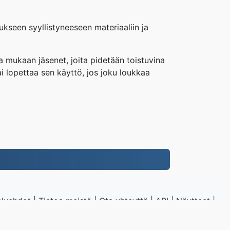
ukseen syyllistyneeseen materiaaliin ja
a mukaan jäsenet, joita pidetään toistuvina
i lopettaa sen käyttö, jos joku loukkaa
eluehdot
|
Tietoa meistä
|
Ota yhteyttä
|
API
|
Näytteet
|
Asenna sovellus
G.to
|
VPS.org
LLC | Valmistaja
nadermx