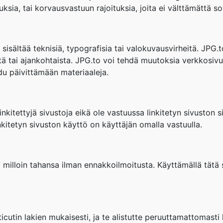
ituksia, tai korvausvastuun rajoituksia, joita ei välttämättä s
sisältää teknisiä, typografisia tai valokuvausvirheitä. JPG.
stä tai ajankohtaista. JPG.to voi tehdä muutoksia verkkosivui
du päivittämään materiaaleja.
nkitettyjä sivustoja eikä ole vastuussa linkitetyn sivuston si
inkitetyn sivuston käyttö on käyttäjän omalla vastuulla.
milloin tahansa ilman ennakkoilmoitusta. Käyttämällä tätä 
icutin lakien mukaisesti, ja te alistutte peruuttamattomasti