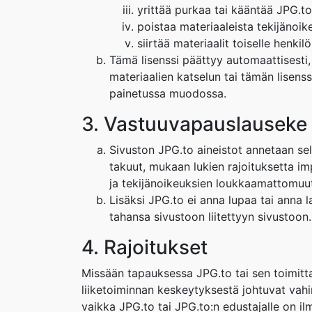
yrittää purkaa tai kääntää JPG.to:
poistaa materiaaleista tekijänoik
siirtää materiaalit toiselle henkilö
Tämä lisenssi päättyy automaattisesti, 
materiaalien katselun tai tämän lisenss
painetussa muodossa.
3. Vastuuvapauslauseke
Sivuston JPG.to aineistot annetaan sell
takuut, mukaan lukien rajoituksetta imp
ja tekijänoikeuksien loukkaamattomuut
Lisäksi JPG.to ei anna lupaa tai anna l
tahansa sivustoon liitettyyn sivustoon.
4. Rajoitukset
Missään tapauksessa JPG.to tai sen toimitta
liiketoiminnan keskeytyksestä johtuvat vahi
vaikka JPG.to tai JPG.to:n edustajalle on ilmo