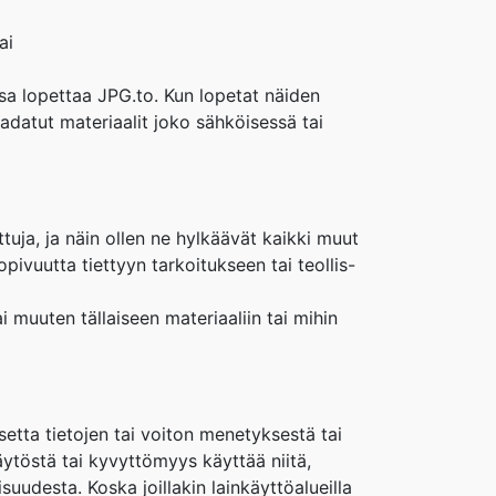
ai
ansa lopettaa JPG.to. Kun lopetat näiden
ladatut materiaalit joko sähköisessä tai
ttuja, ja näin ollen ne hylkäävät kaikki muut
pivuutta tiettyyn tarkoitukseen tai teollis-
i muuten tällaiseen materiaaliin tai mihin
etta tietojen tai voiton menetyksestä tai
äytöstä tai kyvyttömyys käyttää niitä,
isuudesta. Koska joillakin lainkäyttöalueilla