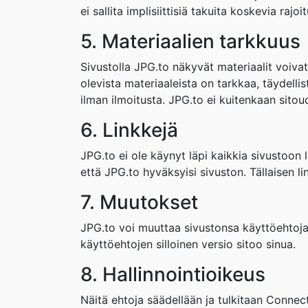
ei sallita implisiittisiä takuita koskevia rajo
5. Materiaalien tarkkuus
Sivustolla JPG.to näkyvät materiaalit voivat 
olevista materiaaleista on tarkkaa, täydelli
ilman ilmoitusta. JPG.to ei kuitenkaan sitou
6. Linkkejä
JPG.to ei ole käynyt läpi kaikkia sivustoon li
että JPG.to hyväksyisi sivuston. Tällaisen l
7. Muutokset
JPG.to voi muuttaa sivustonsa käyttöehtoja 
käyttöehtojen silloinen versio sitoo sinua.
8. Hallinnointioikeus
Näitä ehtoja säädellään ja tulkitaan Connect