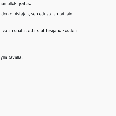
n allekirjoitus.
euden omistajan, sen edustajan tai lain
n valan uhalla, että olet tekijänoikeuden
llä tavalla: