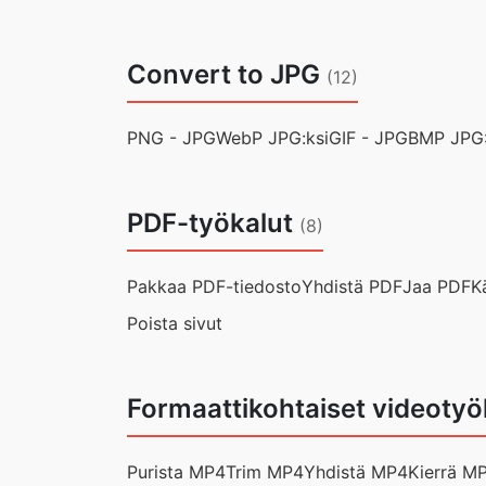
Convert to JPG
(12)
PNG - JPG
WebP JPG:ksi
GIF - JPG
BMP JPG: 
PDF-työkalut
(8)
Pakkaa PDF-tiedosto
Yhdistä PDF
Jaa PDF
K
Poista sivut
Formaattikohtaiset videotyö
Purista MP4
Trim MP4
Yhdistä MP4
Kierrä M