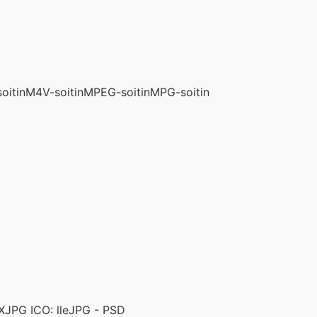
oitin
M4V-soitin
MPEG-soitin
MPG-soitin
X
JPG ICO: lle
JPG - PSD