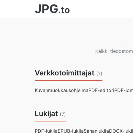
JPG
.to
Kaikki tiedostom
Verkkotoimittajat
(7)
Kuvanmuokkausohjelma
PDF-editori
PDF-lom
Lukijat
(7)
PDF-lukija
EPUB-lukija
Sananlukija
DOCX-luki