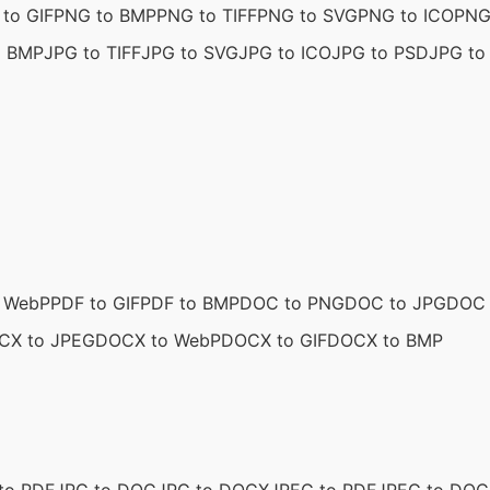
to GIF
PNG to BMP
PNG to TIFF
PNG to SVG
PNG to ICO
PNG
o BMP
JPG to TIFF
JPG to SVG
JPG to ICO
JPG to PSD
JPG to 
o WebP
PDF to GIF
PDF to BMP
DOC to PNG
DOC to JPG
DOC 
CX to JPEG
DOCX to WebP
DOCX to GIF
DOCX to BMP