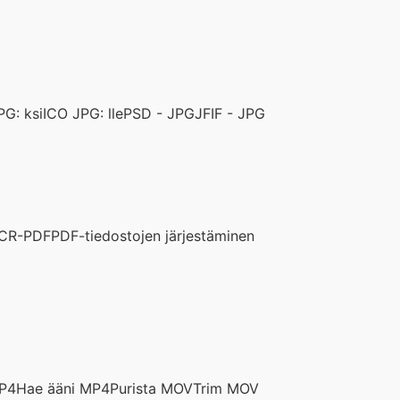
G: ksi
ICO JPG: lle
PSD - JPG
JFIF - JPG
CR-PDF
PDF-tiedostojen järjestäminen
P4
Hae ääni MP4
Purista MOV
Trim MOV