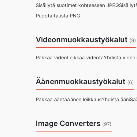
Sisällytä suotimet kohteeseen JPEG
Sisälly
Pudota tausta PNG
Videonmuokkaustyökalut
(9)
Pakkaa video
Leikkaa videota
Yhdistä videoi
Äänenmuokkaustyökalut
(6)
Pakkaa ääntä
Äänen leikkaus
Yhdistä ääni
Sä
Image Converters
(97)