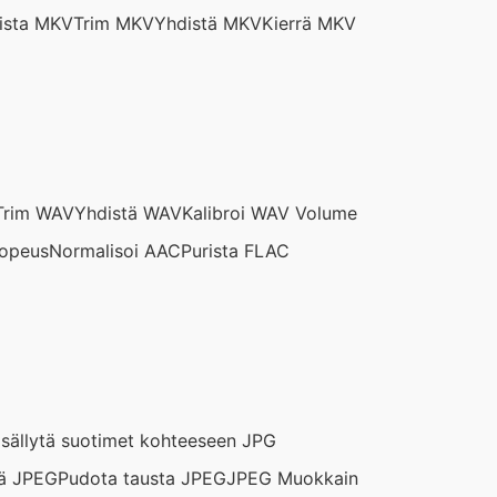
ista MKV
Trim MKV
Yhdistä MKV
Kierrä MKV
Trim WAV
Yhdistä WAV
Kalibroi WAV Volume
opeus
Normalisoi AAC
Purista FLAC
isällytä suotimet kohteeseen JPG
ä JPEG
Pudota tausta JPEG
JPEG Muokkain