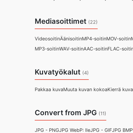
Mediasoittimet
(22)
Videosoitin
Äänisoitin
MP4-soitin
MOV-soitin
MP3-soitin
WAV-soitin
AAC-soitin
FLAC-soiti
Kuvatyökalut
(4)
Pakkaa kuva
Muuta kuvan kokoa
Kierrä kuv
Convert from JPG
(11)
JPG - PNG
JPG WebP: lle
JPG - GIF
JPG BMP: