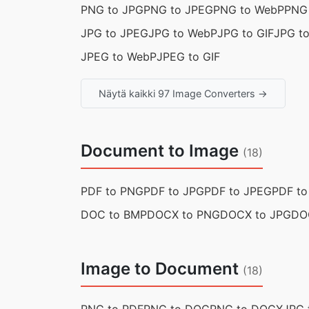
PNG to JPG
PNG to JPEG
PNG to WebP
PNG 
JPG to JPEG
JPG to WebP
JPG to GIF
JPG t
JPEG to WebP
JPEG to GIF
Näytä kaikki 97 Image Converters →
Document to Image
(18)
PDF to PNG
PDF to JPG
PDF to JPEG
PDF t
DOC to BMP
DOCX to PNG
DOCX to JPG
DO
Image to Document
(18)