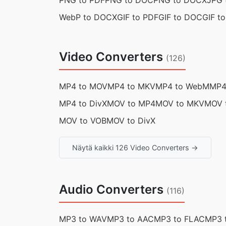
PNG to PDF
PNG to DOC
PNG to DOCX
JPG 
WebP to DOCX
GIF to PDF
GIF to DOC
GIF t
Video Converters
(126)
MP4 to MOV
MP4 to MKV
MP4 to WebM
MP4
MP4 to DivX
MOV to MP4
MOV to MKV
MOV 
MOV to VOB
MOV to DivX
Näytä kaikki 126 Video Converters →
Audio Converters
(116)
MP3 to WAV
MP3 to AAC
MP3 to FLAC
MP3 