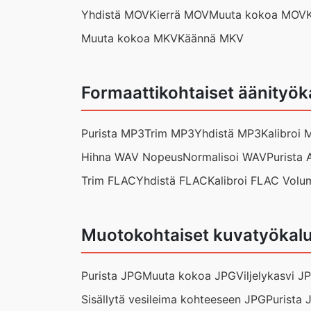
Yhdistä MOV
Kierrä MOV
Muuta kokoa MOV
Muuta kokoa MKV
Käännä MKV
Formaattikohtaiset äänityök
Purista MP3
Trim MP3
Yhdistä MP3
Kalibroi
Hihna WAV Nopeus
Normalisoi WAV
Purista
Trim FLAC
Yhdistä FLAC
Kalibroi FLAC Volu
Muotokohtaiset kuvatyökal
Purista JPG
Muuta kokoa JPG
Viljelykasvi J
Sisällytä vesileima kohteeseen JPG
Purista