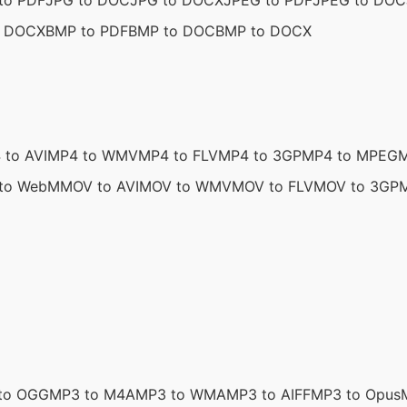
to PDF
JPG to DOC
JPG to DOCX
JPEG to PDF
JPEG to DOC
o DOCX
BMP to PDF
BMP to DOC
BMP to DOCX
 to AVI
MP4 to WMV
MP4 to FLV
MP4 to 3GP
MP4 to MPEG
M
to WebM
MOV to AVI
MOV to WMV
MOV to FLV
MOV to 3GP
to OGG
MP3 to M4A
MP3 to WMA
MP3 to AIFF
MP3 to Opus