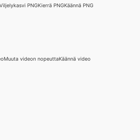
Viljelykasvi PNG
Kierrä PNG
Käännä PNG
eo
Muuta videon nopeutta
Käännä video