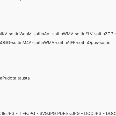
MKV-soitin
WebM-soitin
AVI-soitin
WMV-soitin
FLV-soitin
3GP-s
n
OGG-soitin
M4A-soitin
WMA-soitin
AIFF-soitin
Opus-soitin
aa
Pudota tausta
 lle
JPG - TIFF
JPG - SVG
JPG PDF:ksi
JPG - DOC
JPG - DOC