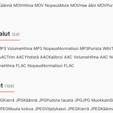
Käännä MOV
Hihna MOV Nopeus
Mute MOV
Hae ääni MOV
Pur
alut
(54)
 MP3 Volume
Hihna MP3 Nopeus
Normalisoi MP3
Purista WAV
 AAC
Trim AAC
Yhdistä AAC
Kalibroi AAC Volume
Hihna AAC N
me
Hihna FLAC Nopeus
Normalisoi FLAC
ut
(106)
PG
Kierrä JPG
Käännä JPG
Pudota tausta JPG
JPG Muokkain
S
 JPEG
Muuta kokoa JPEG
Viljelykasvi JPEG
Kierrä JPEG
Käänn