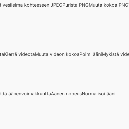
tä vesileima kohteeseen JPEG
Purista PNG
Muuta kokoa PNG
ta
Kierrä videota
Muuta videon kokoa
Poimi ääni
Mykistä vid
ädä äänenvoimakkuutta
Äänen nopeus
Normalisoi ääni