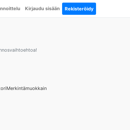
nnoittelu
Kirjaudu sisään
Rekisteröidy
unnosvaihtoehtoa!
ori
Merkintämuokkain