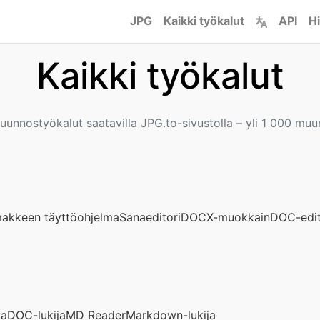
JPG
Kaikki työkalut
API
Hi
Kaikki työkalut
uunnostyökalut saatavilla JPG.to-sivustolla – yli 1 000 mu
akkeen täyttöohjelma
Sanaeditori
DOCX-muokkain
DOC-edit
ja
DOC-lukija
MD Reader
Markdown-lukija