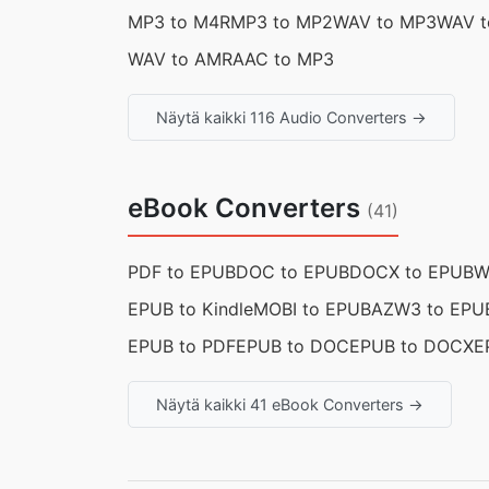
MP3 to M4R
MP3 to MP2
WAV to MP3
WAV t
WAV to AMR
AAC to MP3
Näytä kaikki 116 Audio Converters →
eBook Converters
(41)
PDF to EPUB
DOC to EPUB
DOCX to EPUB
W
EPUB to Kindle
MOBI to EPUB
AZW3 to EPU
EPUB to PDF
EPUB to DOC
EPUB to DOCX
E
Näytä kaikki 41 eBook Converters →