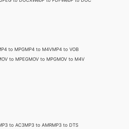
JPEG to DOCX
WebP to PDF
WebP to DOC
P4 to MPG
MP4 to M4V
MP4 to VOB
MOV to MPEG
MOV to MPG
MOV to M4V
MP3 to AC3
MP3 to AMR
MP3 to DTS