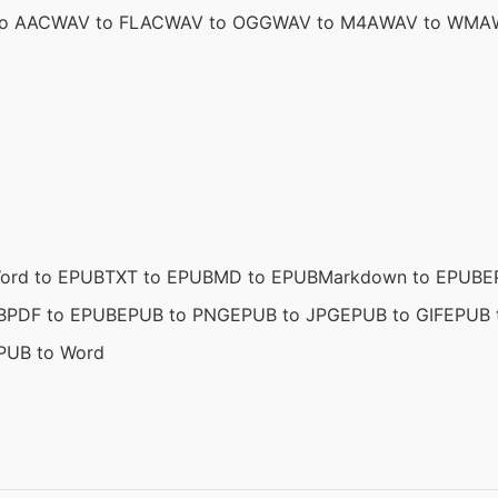
o AAC
WAV to FLAC
WAV to OGG
WAV to M4A
WAV to WMA
ord to EPUB
TXT to EPUB
MD to EPUB
Markdown to EPUB
E
B
PDF to EPUB
EPUB to PNG
EPUB to JPG
EPUB to GIF
EPUB 
PUB to Word