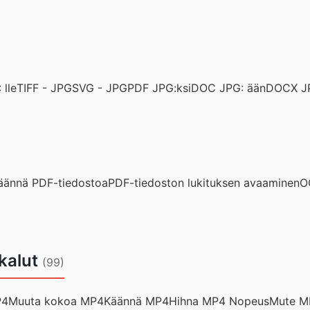
lle
TIFF - JPG
SVG - JPG
PDF JPG:ksi
DOC JPG: ään
DOCX JP
äännä PDF-tiedostoa
PDF-tiedoston lukituksen avaaminen
O
kalut
(99)
P4
Muuta kokoa MP4
Käännä MP4
Hihna MP4 Nopeus
Mute M