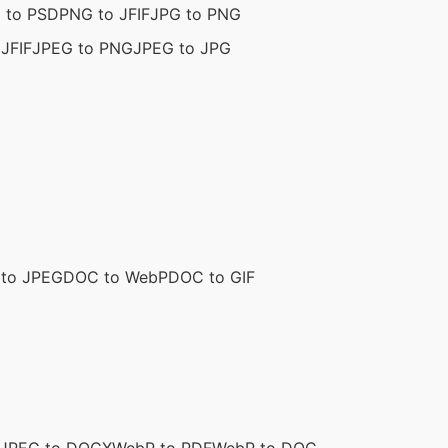
 to PSD
PNG to JFIF
JPG to PNG
JFIF
JPEG to PNG
JPEG to JPG
to JPEG
DOC to WebP
DOC to GIF