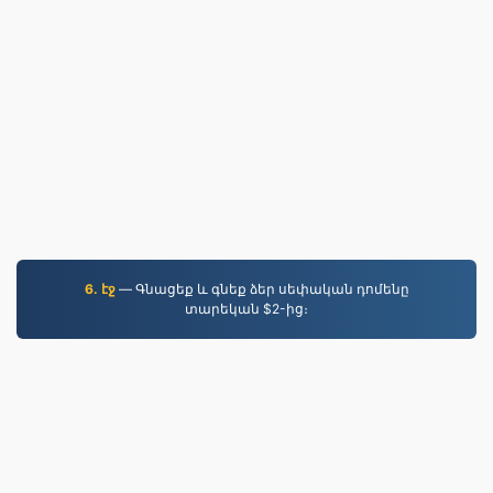
6. էջ
— Գնացեք և գնեք ձեր սեփական դոմենը
տարեկան $2-ից։
JPG.to
2019 թվականից ի վեր փոխարկված ֆայլեր
Գաղտնիության քաղաքականություն
|