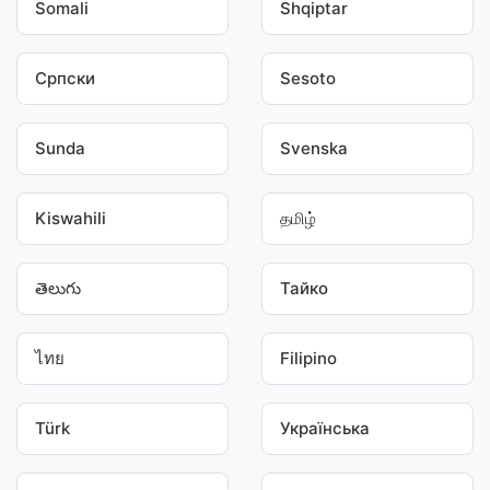
Somali
Shqiptar
Српски
Sesoto
Sunda
Svenska
Kiswahili
தமிழ்
తెలుగు
Тайко
ไทย
Filipino
Türk
Українська