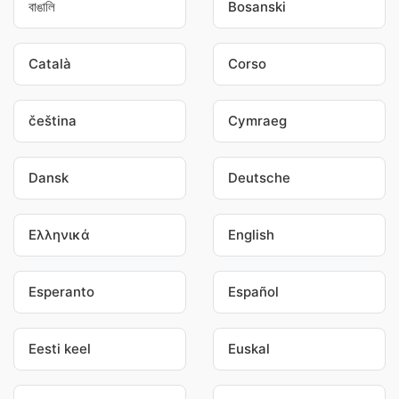
বাঙালি
Bosanski
Català
Corso
čeština
Cymraeg
Dansk
Deutsche
Ελληνικά
English
Esperanto
Español
Eesti keel
Euskal