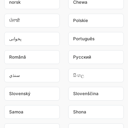
norsk
Chewa
ਪੰਜਾਬੀ
Polskie
پخوانی
Português
Română
Pусский
سنڌي
සිංහල
Slovenský
Slovenščina
Samoa
Shona