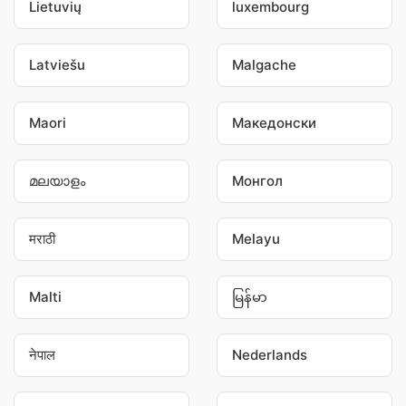
Lietuvių
luxembourg
Latviešu
Malgache
Maori
Македонски
മലയാളം
Монгол
मराठी
Melayu
Malti
မြန်မာ
नेपाल
Nederlands