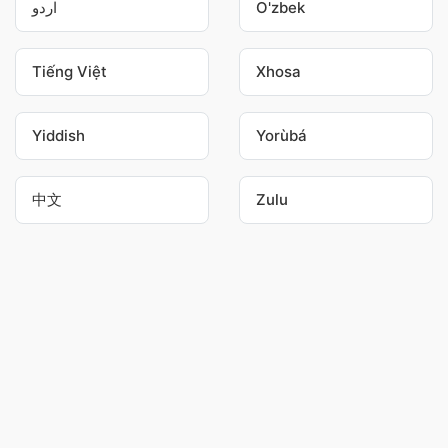
اردو
O'zbek
Tiếng Việt
Xhosa
Yiddish
Yorùbá
中文
Zulu