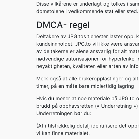
Disse vilkårene er underlagt og tolkes i s
domstolene i vedkommende stat eller sted.
DMCA- regel
Deltakere av JPG.tos tjenester laster opp, 
kundeinnholdet. JPG.to vil ikke være ansva
av deltakerne er alene ansvarlig for alt mat
nødvendige autorisasjoner for hyperlenker og
nøyaktigheten, kvaliteten eller arten av inf
Merk også at alle brukeropplastinger og alt 
timer, på en måte bare midlertidig lagring
Hvis du mener at noe materiale på JPG.to ov
brudd på opphavsretten (« Underretning ») t
Underretningen bør du:
(A) i tilstrekkelig detalj identifisere det 
vi kan finne materialet,