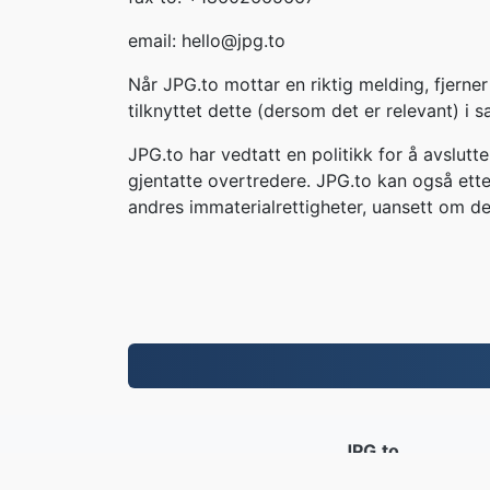
email: hello@jpg.to
Når JPG.to mottar en riktig melding, fjerner
tilknyttet dette (dersom det er relevant) 
JPG.to har vedtatt en politikk for å avslu
gjentatte overtredere. JPG.to kan også ett
andres immaterialrettigheter, uansett om de
JPG.to
Filer konvertert siden 2019