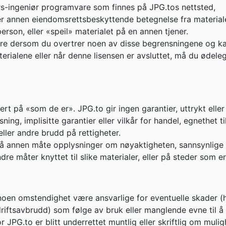
rs-ingeniør programvare som finnes på JPG.tos nettsted,
er annen eiendomsrettsbeskyttende betegnelse fra materialet
erson, eller «speil» materialet på en annen tjener.
e dersom du overtrer noen av disse begrensningene og kan t
erialene eller når denne lisensen er avsluttet, må du ødeleg
rt på «som de er». JPG.to gir ingen garantier, uttrykt eller
ning, implisitte garantier eller vilkår for handel, egnethet 
eller andre brudd på rettigheter.
r på annen måte opplysninger om nøyaktigheten, sannsynlige r
dre måter knyttet til slike materialer, eller på steder som er
 noen omstendighet være ansvarlige for eventuelle skader (
 driftsavbrudd) som følge av bruk eller manglende evne til 
 JPG.to er blitt underrettet muntlig eller skriftlig om muli