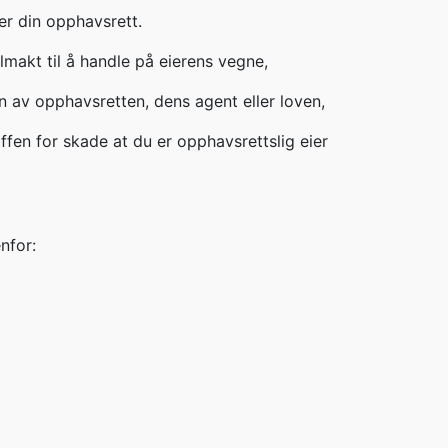
er din opphavsrett.
llmakt til å handle på eierens vegne,
n av opphavsretten, dens agent eller loven,
ffen for skade at du er opphavsrettslig eier
nfor: