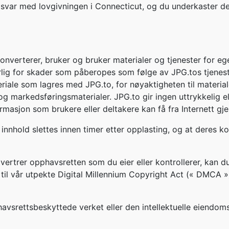
amsvar med lovgivningen i Connecticut, og du underkaster 
konverterer, bruker og bruker materialer og tjenester for eg
rlig for skader som påberopes som følge av JPG.tos tjeneste
eriale som lagres med JPG.to, for nøyaktigheten til materiale
 markedsføringsmaterialer. JPG.to gir ingen uttrykkelig ell
ormasjon som brukere eller deltakere kan få fra Internett g
innhold slettes innen timer etter opplasting, og at deres k
ertrer opphavsretten som du eier eller kontrollerer, kan d
il vår utpekte Digital Millennium Copyright Act (« DMCA ») 
opphavsrettsbeskyttede verket eller den intellektuelle eiendo