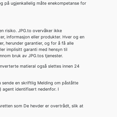
deg på ugjenkallelig måte enekompetanse for
en risiko. JPG.to overvåker ikke
r, informasjon eller produkter. Hver og en
r, herunder garantier, og for å få alle
er implisitt garanti med hensyn til
jennom bruk av JPG.tos tjenester.
onverterte matieral også slettes innen 24
u sende en skriftlig Melding om påståtte
agent identifisert nedenfor. I
msretten som De hevder er overtrådt, slik at