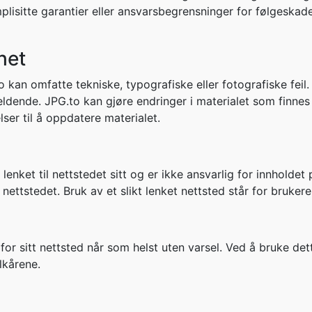
mplisitte garantier eller ansvarsbegrensninger for følgeskader 
het
o kan omfatte tekniske, typografiske eller fotografiske feil
eldende. JPG.to kan gjøre endringer i materialet som finnes
lser til å oppdatere materialet.
enket til nettstedet sitt og er ikke ansvarlig for innholdet p
ettstedet. Bruk av et slikt lenket nettsted står for brukere
for sitt nettsted når som helst uten varsel. Ved å bruke det
lkårene.