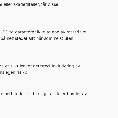
eller skadetilfeller, får disse
. JPG.to garanterer ikke at noe av materialet
 på nettstedet sitt når som helst uten
å et slikt lenket nettsted. Inkludering av
ns egen risiko.
te nettstedet er du enig i at du er bundet av