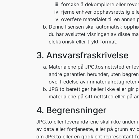
forsøke å dekompilere eller reve
fjerne enhver opphavsrettslig ell
overføre materialet til en annen p
Denne lisensen skal automatisk opphør
du har avsluttet visningen av disse mat
elektronisk eller trykt format.
3. Ansvarsfraskrivelse
Materialene på JPG.tos nettsted er leve
andre garantier, herunder, uten begrens
overtredelse av immaterialrettigheter 
JPG.to berettiger heller ikke eller gi
materialene på sitt nettsted eller på an
4. Begrensninger
JPG.to eller leverandørene skal ikke under
av data eller fortjeneste, eller på grunn av
om JPG.to eller en godkjent representant for