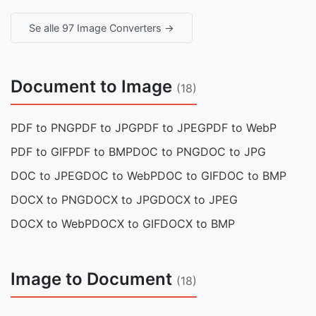
Se alle 97 Image Converters →
Document to Image
(18)
PDF to PNG
PDF to JPG
PDF to JPEG
PDF to WebP
PDF to GIF
PDF to BMP
DOC to PNG
DOC to JPG
DOC to JPEG
DOC to WebP
DOC to GIF
DOC to BMP
DOCX to PNG
DOCX to JPG
DOCX to JPEG
DOCX to WebP
DOCX to GIF
DOCX to BMP
Image to Document
(18)