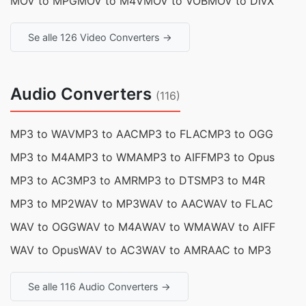
MOV to MPG
MOV to M4V
MOV to VOB
MOV to DivX
Se alle 126 Video Converters →
Audio Converters
(116)
MP3 to WAV
MP3 to AAC
MP3 to FLAC
MP3 to OGG
MP3 to M4A
MP3 to WMA
MP3 to AIFF
MP3 to Opus
MP3 to AC3
MP3 to AMR
MP3 to DTS
MP3 to M4R
MP3 to MP2
WAV to MP3
WAV to AAC
WAV to FLAC
WAV to OGG
WAV to M4A
WAV to WMA
WAV to AIFF
WAV to Opus
WAV to AC3
WAV to AMR
AAC to MP3
Se alle 116 Audio Converters →