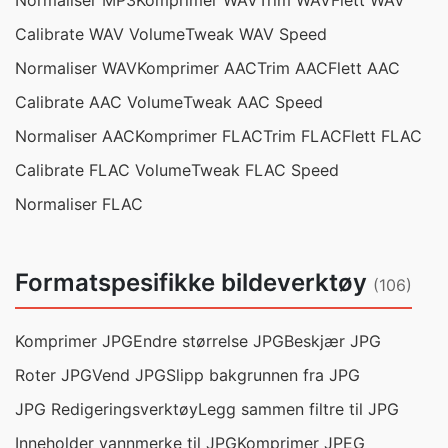
Normaliser MP3
Komprimer WAV
Trim WAV
Flett WAV
Calibrate WAV Volume
Tweak WAV Speed
Normaliser WAV
Komprimer AAC
Trim AAC
Flett AAC
Calibrate AAC Volume
Tweak AAC Speed
Normaliser AAC
Komprimer FLAC
Trim FLAC
Flett FLAC
Calibrate FLAC Volume
Tweak FLAC Speed
Normaliser FLAC
Formatspesifikke bildeverktøy
(106)
Komprimer JPG
Endre størrelse JPG
Beskjær JPG
Roter JPG
Vend JPG
Slipp bakgrunnen fra JPG
JPG Redigeringsverktøy
Legg sammen filtre til JPG
Inneholder vannmerke til JPG
Komprimer JPEG