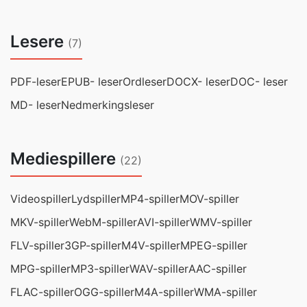
Lesere
(7)
PDF-leser
EPUB- leser
Ordleser
DOCX- leser
DOC- leser
MD- leser
Nedmerkingsleser
Mediespillere
(22)
Videospiller
Lydspiller
MP4-spiller
MOV-spiller
MKV-spiller
WebM-spiller
AVI-spiller
WMV-spiller
FLV-spiller
3GP-spiller
M4V-spiller
MPEG-spiller
MPG-spiller
MP3-spiller
WAV-spiller
AAC-spiller
FLAC-spiller
OGG-spiller
M4A-spiller
WMA-spiller