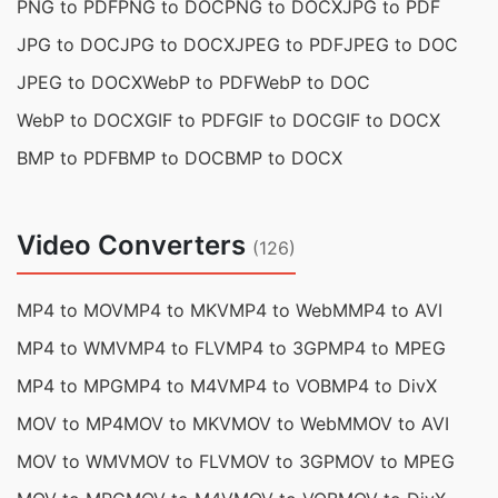
PNG to PDF
PNG to DOC
PNG to DOCX
JPG to PDF
JPG to DOC
JPG to DOCX
JPEG to PDF
JPEG to DOC
JPEG to DOCX
WebP to PDF
WebP to DOC
WebP to DOCX
GIF to PDF
GIF to DOC
GIF to DOCX
BMP to PDF
BMP to DOC
BMP to DOCX
Video Converters
(126)
MP4 to MOV
MP4 to MKV
MP4 to WebM
MP4 to AVI
MP4 to WMV
MP4 to FLV
MP4 to 3GP
MP4 to MPEG
MP4 to MPG
MP4 to M4V
MP4 to VOB
MP4 to DivX
MOV to MP4
MOV to MKV
MOV to WebM
MOV to AVI
MOV to WMV
MOV to FLV
MOV to 3GP
MOV to MPEG