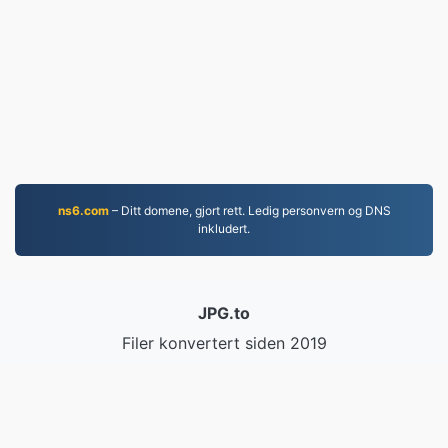
ns6.com
– Ditt domene, gjort rett. Ledig personvern og DNS
inkludert.
JPG.to
Filer konvertert siden 2019
Personvernerklæring
|
Vilkår for bruk
|
Om oss
|
Kontakt oss
|
API
|
Prøver
|
Installer program
© 2026 JPG.to
|
VPS.org
LLC | Laget av
nadermx