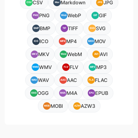
CSV
Markdown
JPG
CSV
Mar
JPG
PNG
WebP
GIF
PNG
Web
GIF
BMP
TIFF
SVG
BMP
TIF
SVG
ICO
MP4
MOV
ICO
MP4
MOV
MKV
WebM
AVI
MKV
Web
AVI
WMV
FLV
MP3
WMV
FLV
MP3
WAV
AAC
FLAC
WAV
AAC
FLA
OGG
M4A
EPUB
OGG
M4A
EPU
MOBI
AZW3
MOB
AZW