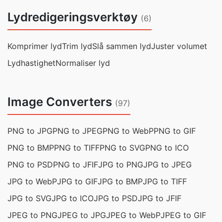
Lydredigeringsverktøy
(6)
Komprimer lyd
Trim lyd
Slå sammen lyd
Juster volumet
Lydhastighet
Normaliser lyd
Image Converters
(97)
PNG to JPG
PNG to JPEG
PNG to WebP
PNG to GIF
PNG to BMP
PNG to TIFF
PNG to SVG
PNG to ICO
PNG to PSD
PNG to JFIF
JPG to PNG
JPG to JPEG
JPG to WebP
JPG to GIF
JPG to BMP
JPG to TIFF
JPG to SVG
JPG to ICO
JPG to PSD
JPG to JFIF
JPEG to PNG
JPEG to JPG
JPEG to WebP
JPEG to GIF