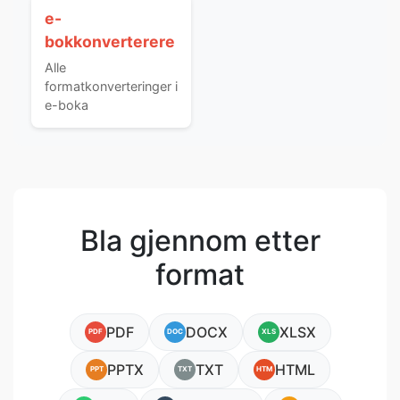
e-
bokkonverterere
Alle
formatkonverteringer i
e-boka
Bla gjennom etter
format
PDF
DOCX
XLSX
PDF
DOC
XLS
PPTX
TXT
HTML
PPT
TXT
HTM