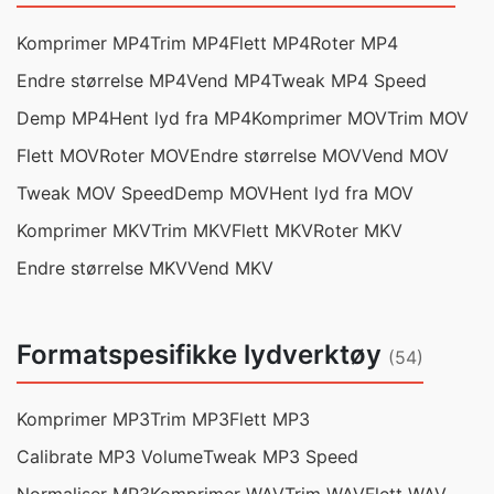
Komprimer MP4
Trim MP4
Flett MP4
Roter MP4
Endre størrelse MP4
Vend MP4
Tweak MP4 Speed
Demp MP4
Hent lyd fra MP4
Komprimer MOV
Trim MOV
Flett MOV
Roter MOV
Endre størrelse MOV
Vend MOV
Tweak MOV Speed
Demp MOV
Hent lyd fra MOV
Komprimer MKV
Trim MKV
Flett MKV
Roter MKV
Endre størrelse MKV
Vend MKV
Formatspesifikke lydverktøy
(54)
Komprimer MP3
Trim MP3
Flett MP3
Calibrate MP3 Volume
Tweak MP3 Speed