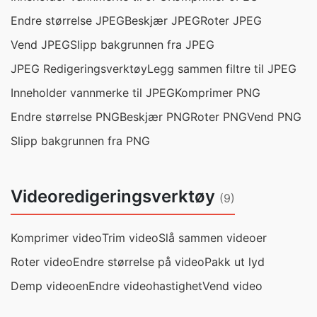
Endre størrelse JPEG
Beskjær JPEG
Roter JPEG
Vend JPEG
Slipp bakgrunnen fra JPEG
JPEG Redigeringsverktøy
Legg sammen filtre til JPEG
Inneholder vannmerke til JPEG
Komprimer PNG
Endre størrelse PNG
Beskjær PNG
Roter PNG
Vend PNG
Slipp bakgrunnen fra PNG
Videoredigeringsverktøy
(9)
Komprimer video
Trim video
Slå sammen videoer
Roter video
Endre størrelse på video
Pakk ut lyd
Demp videoen
Endre videohastighet
Vend video