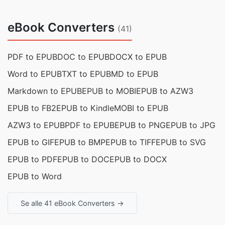
eBook Converters
(41)
PDF to EPUB
DOC to EPUB
DOCX to EPUB
Word to EPUB
TXT to EPUB
MD to EPUB
Markdown to EPUB
EPUB to MOBI
EPUB to AZW3
EPUB to FB2
EPUB to Kindle
MOBI to EPUB
AZW3 to EPUB
PDF to EPUB
EPUB to PNG
EPUB to JPG
EPUB to GIF
EPUB to BMP
EPUB to TIFF
EPUB to SVG
EPUB to PDF
EPUB to DOC
EPUB to DOCX
EPUB to Word
Se alle 41 eBook Converters →