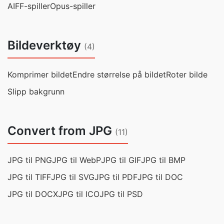
AIFF-spiller
Opus-spiller
Bildeverktøy
(4)
Komprimer bildet
Endre størrelse på bildet
Roter bilde
Slipp bakgrunn
Convert from JPG
(11)
JPG til PNG
JPG til WebP
JPG til GIF
JPG til BMP
JPG til TIFF
JPG til SVG
JPG til PDF
JPG til DOC
JPG til DOCX
JPG til ICO
JPG til PSD