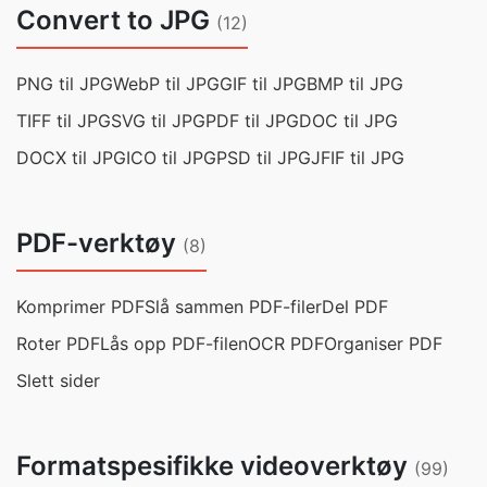
Convert to JPG
(12)
PNG til JPG
WebP til JPG
GIF til JPG
BMP til JPG
TIFF til JPG
SVG til JPG
PDF til JPG
DOC til JPG
DOCX til JPG
ICO til JPG
PSD til JPG
JFIF til JPG
PDF-verktøy
(8)
Komprimer PDF
Slå sammen PDF-filer
Del PDF
Roter PDF
Lås opp PDF-filen
OCR PDF
Organiser PDF
Slett sider
Formatspesifikke videoverktøy
(99)