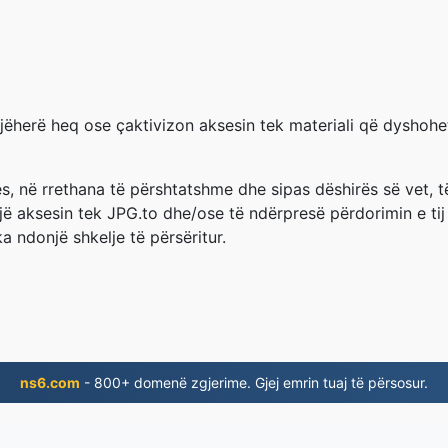
jëherë heq ose çaktivizon aksesin tek materiali që dyshohet
jes, në rrethana të përshtatshme dhe sipas dëshirës së vet, 
ojë aksesin tek JPG.to dhe/ose të ndërpresë përdorimin e ti
ka ndonjë shkelje të përsëritur.
ns6.com
- 800+ domenë zgjerime. Gjej emrin tuaj të përsosur.