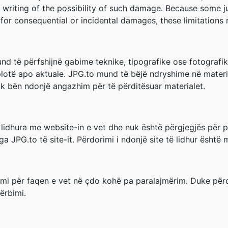
n writing of the possibility of such damage. Because some ju
ity for consequential or incidental damages, these limitation
nd të përfshijnë gabime teknike, tipografike ose fotografi
e plotë apo aktuale. JPG.to mund të bëjë ndryshime në mater
k bën ndonjë angazhim për të përditësuar materialet.
e lidhura me website-in e vet dhe nuk është përgjegjës për pë
a JPG.to të site-it. Përdorimi i ndonjë site të lidhur është 
mi për faqen e vet në çdo kohë pa paralajmërim. Duke përdor
ërbimi.