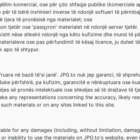
qëllim komercial, ose për çdo shfaqje publike (komerciale a
për të bërë inxhinieri inverse të ndonjë softueri të përmba
 tjera të pronësisë nga materialet; ose
on tjetër ose 'pasqyron' materialet në ndonjë server tjetër.
kisht nëse shkelni ndonjë nga këto kufizime dhe mund të p
materialeve ose pas përfundimit të kësaj licence, ju duhet t
k apo të shtypur.
fruara në bazë të'si janë'. JPG.to nuk jep garanci, të shpr
 duke përfshirë, pa kufizim, garancitë e nënkuptuara ose ku
jes së pronës intelektuale ose shkeljes së të drejtave të tje
e any representations concerning the accuracy, likely result
such materials or on any sites linked to this site.
liable for any damages (including, without limitation, damage
e or inability to use the materials on JPG.to's website, even