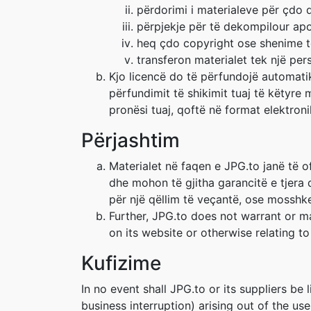
përdorimi i materialeve për çdo 
përpjekje për të dekompilour apo 
heq çdo copyright ose shenime të
transferon materialet tek një pers
Kjo licencë do të përfundojë automati
përfundimit të shikimit tuaj të këtyre 
pronësi tuaj, qoftë në format elektroni
Përjashtim
Materialet në faqen e JPG.to janë të o
dhe mohon të gjitha garancitë e tjera
për një qëllim të veçantë, ose mosshkel
Further, JPG.to does not warrant or mak
on its website or otherwise relating to 
Kufizime
In no event shall JPG.to or its suppliers be 
business interruption) arising out of the us