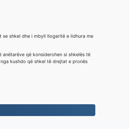
 se shkel dhe i mbyll llogaritë e lidhura me
të anëtarëve që konsiderohen si shkelës të
j nga kushdo që shkel të drejtat e pronës