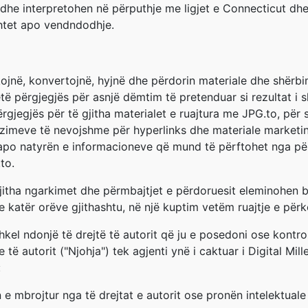
ra dhe interpretohen në përputhje me ligjet e Connecticut d
 shtet apo vendndodhje.
ojnë, konvertojnë, hyjnë dhe përdorin materiale dhe shërb
etë përgjegjës për asnjë dëmtim të pretenduar si rezultat 
rgjegjës për të gjitha materialet e ruajtura me JPG.to, për 
rizimeve të nevojshme për hyperlinks dhe materiale marketi
ë apo natyrën e informacioneve që mund të përftohet nga për
to.
gjitha ngarkimet dhe përmbajtjet e përdoruesit eleminohen b
e katër orëve gjithashtu, në një kuptim vetëm ruajtje e pë
el ndonjë të drejtë të autorit që ju e posedoni ose kontrol
e të autorit ("Njohja") tek agjenti ynë i caktuar i Digital M
:
n e mbrojtur nga të drejtat e autorit ose pronën intelektua