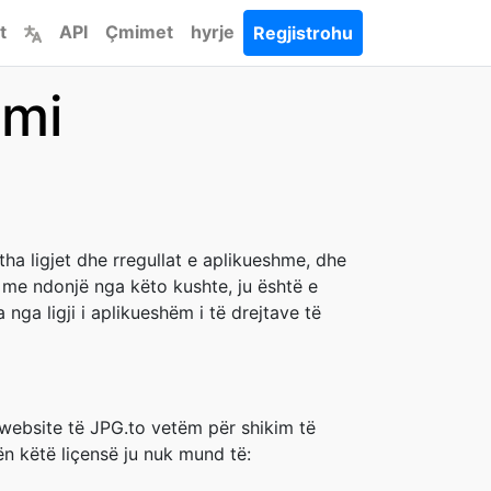
t
API
Çmimet
hyrje
Regjistrohu
imi
itha ligjet dhe rregullat e aplikueshme, dhe
d me ndonjë nga këto kushte, ju është e
nga ligji i aplikueshëm i të drejtave të
 website të JPG.to vetëm për shikim të
nën këtë liçensë ju nuk mund të: