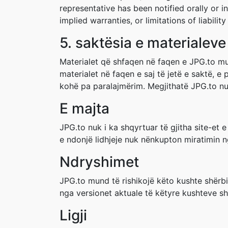
representative has been notified orally or i
implied warranties, or limitations of liabil
5. saktësia e materialeve
Materialet që shfaqen në faqen e JPG.to mu
materialet në faqen e saj të jetë e saktë, 
kohë pa paralajmërim. Megjithatë JPG.to nu
E majta
JPG.to nuk i ka shqyrtuar të gjitha site-et 
e ndonjë lidhjeje nuk nënkupton miratimin ng
Ndryshimet
JPG.to mund të rishikojë këto kushte shërbi
nga versionet aktuale të këtyre kushteve sh
Ligji