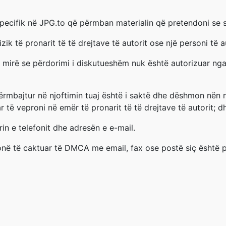
specifik në JPG.to që përmban materialin që pretendoni se sh
zik të pronarit të të drejtave të autorit ose një personi të 
 mirë se përdorimi i diskutueshëm nuk është autorizuar nga pro
përmbajtur në njoftimin tuaj është i saktë dhe dëshmon nën 
ar të veproni në emër të pronarit të të drejtave të autorit; d
rin e telefonit dhe adresën e e-mail.
 tonë të caktuar të DMCA me email, fax ose postë siç është