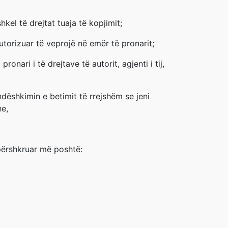
kel të drejtat tuaja të kopjimit;
autorizuar të veprojë në emër të pronarit;
nari i të drejtave të autorit, agjenti i tij,
ndëshkimin e betimit të rrejshëm se jeni
he,
 përshkruar më poshtë: