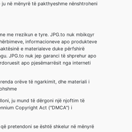
he ju në mënyrë të pakthyeshme nënshtroheni
ime me rrezikun e tyre. JPG.to nuk mbikqyr
i shërbimeve, informacioneve apo produkteve
saktësinë e materialeve duke përfshirë
ngu. JPG.to nuk jep garanci të shprehur apo
doruesit apo pjesëmarrësit nga interneti
renda orëve të ngarkimit, dhe materiali i
rkohshme
loni, ju mund të dërgoni një njoftim të
illennium Copyright Act ("DMCA") i
le që pretendoni se është shkelur në mënyrë