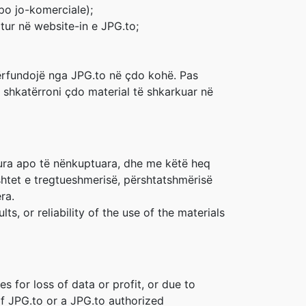
po jo-komerciale);
jtur në website-in e JPG.to;
ërfundojë nga JPG.to në çdo kohë. Pas
ë shkatërroni çdo material të shkarkuar në
ehura apo të nënkuptuara, dhe me këtë heq
shtet e tregtueshmerisë, përshtatshmërisë
ra.
s, or reliability of the use of the materials
s for loss of data or profit, or due to
 if JPG.to or a JPG.to authorized