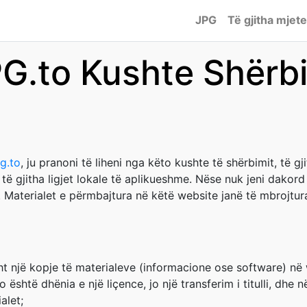
JPG
Të gjitha mjete
G.to Kushte Shërb
pg.to
, ju pranoni të liheni nga këto kushte të shërbimit, të gj
 të gjitha ligjet lokale të aplikueshme. Nëse nuk jeni dakor
. Materialet e përmbajtura në këtë website janë të mbrojtura 
sht një kopje të materialeve (informacione ose software) në
është dhënia e një liçence, jo një transferim i titulli, dhe 
alet;