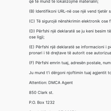
që të mund të lokalizojmë materialin;
(B) Identifikoni URL-në ose një vend tjetër 
(C) Të sigurojë nënshkrimin elektronik ose fi
(D) Përfshi një deklaratë se ju keni besim të
ose ligji;
(E) Përfshi një deklaratë se informacioni i 
pronari i të drejtave të autorit ose autorizu
(F) Përfshi emrin tuaj, adresën postale, num
Ju mund t'i dërgoni njoftimin tuaj agjentit
Attention: DMCA Agent
850 Clark st.
P.O. Box 1232