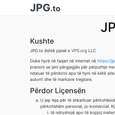
JPG
.to
JP
Kushte
JPG.to është pjesë e
VPS.org
LLC
Duke hyrë në faqen në internet në
https://j
pranoni se jeni përgjegjës për përputhje me
ndaluar të përdorni apo të hyni në këtë site
autorit dhe të markave tregtare.
Përdor Liçensën
U jep leja për të shkarkuar përkohësi
përkohshëm personal, jo-komercial. Kjo 
të ndryshojë apo të kopjoj materi