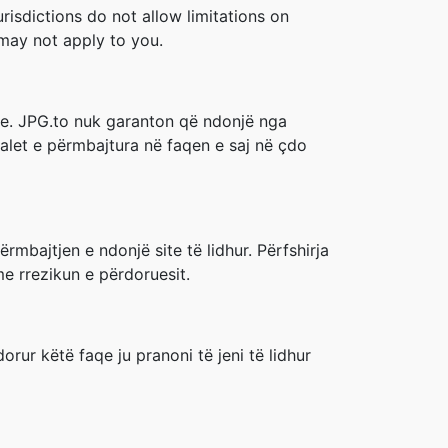
risdictions do not allow limitations on
s may not apply to you.
ke. JPG.to nuk garanton që ndonjë nga
ialet e përmbajtura në faqen e saj në çdo
rmbajtjen e ndonjë site të lidhur. Përfshirja
me rrezikun e përdoruesit.
ur këtë faqe ju pranoni të jeni të lidhur