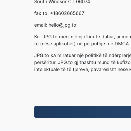
South Windsor CT 06074
fax to: +18602665667
email: hello@jpg.to
Kur JPG.to merr një njoftim të duhur, ai men
të (nëse aplikohet) në përputhje me DMCA.
JPG.to ka miratuar një politikë të ndërprer
përsëritur. JPG.to gjithashtu mund të kufiz
intelektuale të të tjerëve, pavarësisht nëse 