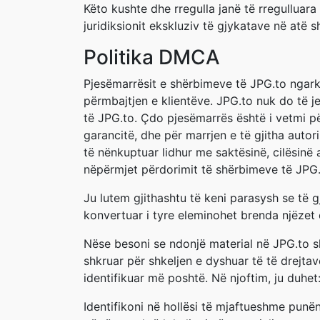
Këto kushte dhe rregulla janë të rregullua
juridiksionit ekskluziv të gjykatave në atë
Politika DMCA
Pjesëmarrësit e shërbimeve të JPG.to ngark
përmbajtjen e klientëve. JPG.to nuk do të j
të JPG.to. Çdo pjesëmarrës është i vetmi pë
garancitë, dhe për marrjen e të gjitha auto
të nënkuptuar lidhur me saktësinë, cilësin
nëpërmjet përdorimit të shërbimeve të JPG.
Ju lutem gjithashtu të keni parasysh se të 
konvertuar i tyre eleminohet brenda njëzet 
Nëse besoni se ndonjë material në JPG.to shk
shkruar për shkeljen e dyshuar të të drejtav
identifikuar më poshtë. Në njoftim, ju duhet
Identifikoni në hollësi të mjaftueshme punë