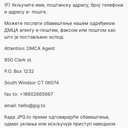
(F) Укључите име, поштанску адресу, број телефона
и адресу е‐ поште.
Можете послати обавештење нашем одређеном
ДМЦА агенту е-поштем, факсом или поштом као
што је постављено испод:
Attention: DMCA Agent
850 Clark st.
P.O. Box 1232
South Windsor CT 06074
fax to: +18602665667
email: hello@jpg.to
Када JPG.to прими одговарајуће обавештење,
одмах уклања или искључује приступ наводном