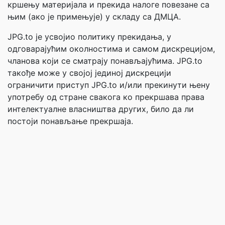
кршењу материјала и прекида налоге повезане са
њим (ако је примењује) у складу са ДМЦА.
JPG.to је усвојио политику прекидања, у
одговарајућим околностима и самом дискрецијом,
чланова који се сматрају понављајућима. JPG.to
такође може у својој јединој дискрецији
ограничити приступ JPG.to и/или прекинути њену
употребу од стране свакога ко прекршава права
интелектуалне власништва других, било да ли
постоји понављање прекршаја.