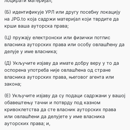
лоцирати материјал;
(Б) идентификује УРЛ или другу посебну локацију
на JPG.to која садржи материјал који тврдите да
крши ваша ауторска права;
(Ц) пружају електронски или физички потпис
власника ауторских права или особу овлашћену да
делује у име власника;
(Д) Укључите изјаву да имате добру веру у то да
оспорена употреба није овлашћена од стране
власника ауторских права, његовог агента или
закона;
(Е) Укључите изјаву да су подаци садржани у вашој
обавештењу тачни и потврду под казном
кривоклетства да сте власник ауторских права
или овлашћени да делујете у име власника
ауторских права; и,