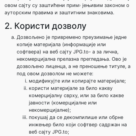
овом сајту су заштићени прим› јењивим законом о
ауторским правима и заштитним знаковима.
2. Користи дозволу
Дозвољено је привремено преузимање једне
копије материјала (информације или
софтвера) на веб сајту JPG.to- а за лична,
некомерцијална прелазна прегледања. Ово је
дозвољено лиценца, а не преношење титуле, а
под овом дозволом не можете:
модификујте или копирајте материјале;
користи материјале за било какву
комерцијалну сврху, или за било какве
јавности (комерцијалне или
некомерцијалне);
покушај да се декомпилише или обрне
инжењер било који софтвер садржан на
веб сајту JPG.to;