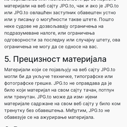
материјали на веб сајту JPG.to, чак и ако је JPG.to
или JPG.to овлашћен заступник обавештен устно
или у писању о могућности такве штете. Пошто
неке судове не дозвољавају ограничења на
подразумеване налоге, или ограничења
одговорности за последну или случајну штету, ова
ограничења не могу да се односе на вас.
5. Прецизност материјала
Материјали који се појављују на веб сајту JPG.to
могли би да укључе техничке, типографске или
фотографске грешке. JPG.to не оправдава да је
било који материјал на свом сајту тачан, потпун
или тренутан. JPG.to може да изм› ијени
материјале садржане на свом веб сајту у било ком
тренутку без обавештења. Међутим, JPG.to не
обавезује се на ажурирање материјала.