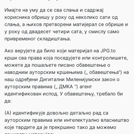
Имајте на уму да се сва слања и садржај
корисника обришу у року од неколико сати од
слања, а њихов претворени матијерал се обрише и
у року од двадесет четири сата, у смислу само
привременог складиштања.
Ако верујете да било који материјал на JPG.to
крши сва права која поседујете или контролишете,
можете да пошаљете писано обавештење о
наводним ауторским кршењима („ обавештења“) на
наш одређени Дигитални Миленијумски закон о
ауторским правима („ ДМКА “) агент
идентификован испод. У обавештењу, требало би
да:
(А) идентификује довољно детаљно рад са
ауторским правима или интелектуално власништво
које тврдите да је прекршено тако да можемо