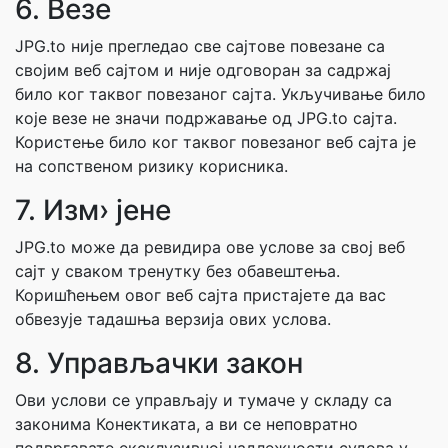
6. Везе
JPG.to није прегледао све сајтове повезане са
својим веб сајтом и није одговоран за садржај
било ког таквог повезаног сајта. Укључивање било
које везе не значи подржавање од JPG.to сајта.
Користење било ког таквог повезаног веб сајта је
на сопственом ризику корисника.
7. Изм› јене
JPG.to може да ревидира ове услове за свој веб
сајт у сваком тренутку без обавештења.
Коришћењем овог веб сајта пристајете да вас
обвезује тадашња верзија ових услова.
8. Управљачки закон
Ови услови се управљају и тумаче у складу са
законима Конектиката, а ви се неповратно