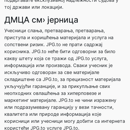
подвргавате ексклузивној надлежности судова у
тој држави или локацији.
ДМЦА см› јерница
Учесници слања, претварања, претварања,
приступа и коришћења материјала и услуга на
сопствени ризик. JPG.to не прати садржај
корисника. JPG.to неће бити одговорни за било
какву штету која се тражи од JPG.to услуга,
информација или производа. Сваки учесник је
искључиво одговоран за све материјале
складиштене са JPG.to, за прецизност материјала
укључујући гаранције, и за прикупљање свих
неопходних овлашћења за хиперповезе и
маркетинг материјале. JPG.to не чини изражену
или подразумевану гаранцију у вези тачности,
квалитета или природе информација које
корисници или учесници могу добити са интернета
користећи JPG.to услуге JPG.to.