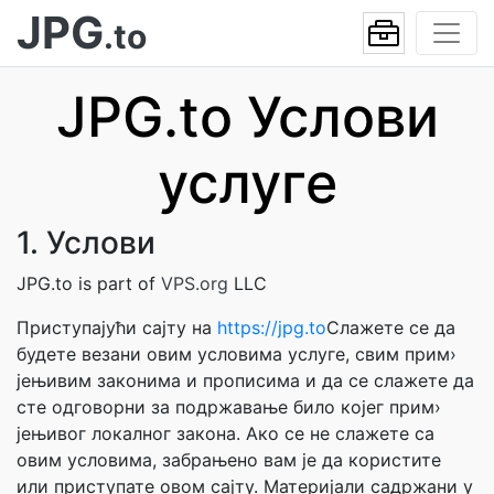
JPG
.to
JPG.to Услови
услуге
1. Услови
JPG.to is part of
VPS.org
LLC
Приступајући сајту на
https://jpg.to
Слажете се да
будете везани овим условима услуге, свим прим›
јењивим законима и прописима и да се слажете да
сте одговорни за подржавање било којег прим›
јењивог локалног закона. Ако се не слажете са
овим условима, забрањено вам је да користите
или приступате овом сајту. Материјали садржани у