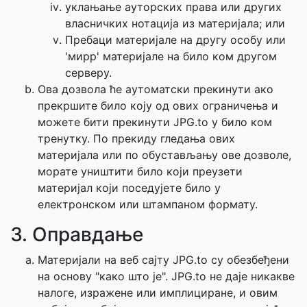
уклањање ауторских права или других
власничких нотација из материјала; или
Пребаци материјале на другу особу или
'мирр' материјале на било ком другом
серверу.
Ова дозвола ће аутоматски прекинути ако
прекршите било коју од ових ограничења и
можете бити прекинути JPG.to у било ком
тренутку. По прекиду гледања ових
материјала или по обустављању ове дозволе,
морате уништити било који преузети
материјал који поседујете било у
електронском или штампаном формату.
3. Оправдање
Материјали на веб сајту JPG.to су обезбеђени
на основу "како што је". JPG.to не даје никакве
налоге, изражене или имплициране, и овим