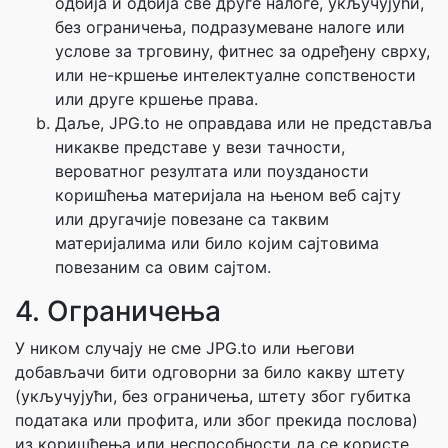
одбија и одбија све друге налоге, укључујући,
без ограничења, подразумеване налоге или
услове за трговину, фитнес за одређену сврху,
или не-кршење интелектуалне сопствености
или друге кршење права.
Даље, JPG.to не оправдава или не представља
никакве представе у вези тачности,
вероватног резултата или поузданости
коришћења материјала на њеном веб сајту
или другачије повезане са таквим
материјалима или било којим сајтовима
повезаним са овим сајтом.
4. Ограничења
У ником случају не сме JPG.to или његови
добављачи бити одговорни за било какву штету
(укључујући, без ограничења, штету због губитка
података или профита, или због прекида послова)
из коришћења или неспособности да се користе