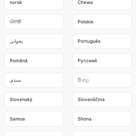
norsk
Chewa
ਪੰਜਾਬੀ
Polskie
پخوانی
Português
Română
Pусский
سنڌي
සිංහල
Slovenský
Slovenščina
Samoa
Shona