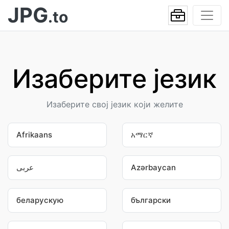
JPG
.to
Изаберите језик
Изаберите свој језик који желите
Afrikaans
አማርኛ
عربى
Azərbaycan
беларускую
български