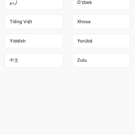
اردو
O'zbek
Tiếng Việt
Xhosa
Yiddish
Yorùbá
中文
Zulu