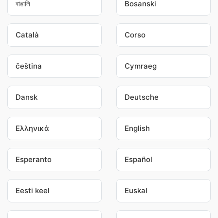
বাঙালি
Bosanski
Català
Corso
čeština
Cymraeg
Dansk
Deutsche
Ελληνικά
English
Esperanto
Español
Eesti keel
Euskal