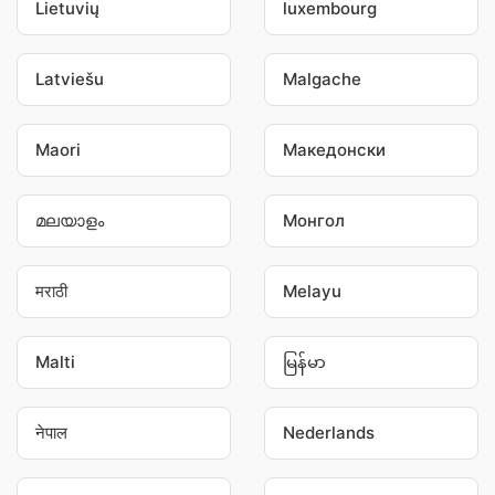
Lietuvių
luxembourg
Latviešu
Malgache
Maori
Македонски
മലയാളം
Монгол
मराठी
Melayu
Malti
မြန်မာ
नेपाल
Nederlands