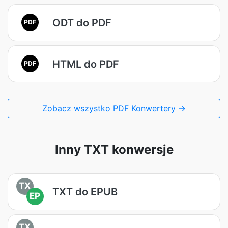
ODT do PDF
PDF
HTML do PDF
PDF
Zobacz wszystko PDF Konwertery →
Inny TXT konwersje
TX
TXT do EPUB
EP
TX