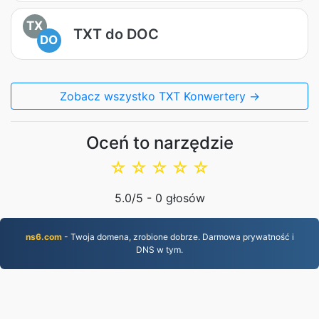
TX
TXT do DOC
DO
Zobacz wszystko TXT Konwertery →
Oceń to narzędzie
☆
☆
☆
☆
☆
5.0
/5 -
0
głosów
ns6.com
- Twoja domena, zrobione dobrze. Darmowa prywatność i
DNS w tym.