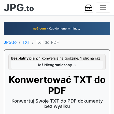
JPG
.to
ns6.com
- Kup domenę w minuty.
JPG.to
TXT
TXT do PDF
Bezpłatny plan:
1 konwersja na godzinę, 1 plik na raz
Idź Nieograniczony →
Konwertować TXT do
PDF
Konwertuj Swoje TXT do PDF dokumenty
bez wysiłku