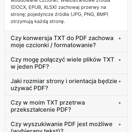
wbudowane czcionki. Wielostraniowe źródła
(DOCX, EPUB, XLSX) zachowaj przerwy na
stronę; pojedyncze źródła (JPG, PNG, BMP)
otrzymują każdą stronę.
Czy konwersja TXT do PDF zachowa
+
moje czcionki / formatowanie?
Czy mogę połączyć wiele plików TXT
+
w jeden PDF?
Jaki rozmiar strony i orientacja będzie
+
używać PDF?
Czy w moim TXT przetrwa
+
przekształcenie PDF?
Czy wyszukiwanie PDF jest możliwe
+
(wybierany tekst)?