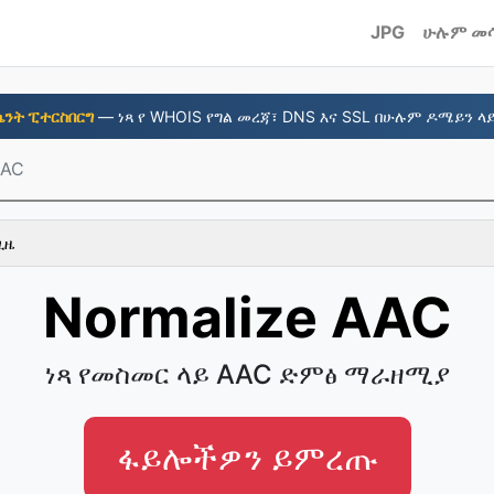
JPG
ሁሉም መ
ሴንት ፒተርስበርግ
— ነጻ የ WHOIS የግል መረጃ፣ DNS እና SSL በሁሉም ዶሜይን ላይ
AAC
ጊዜ
Normalize AAC
ነጻ የመስመር ላይ AAC ድምፅ ማራዘሚያ
ፋይሎችዎን ይምረጡ