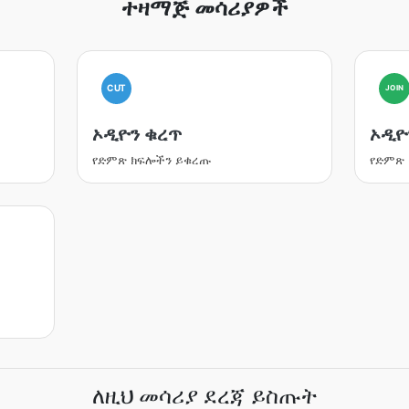
ተዛማጅ መሳሪያዎች
CUT
JOIN
ኦዲዮን ቁረጥ
ኦዲዮ
የድምጽ ክፍሎችን ይቁረጡ
የድምጽ
ለዚህ መሳሪያ ደረጃ ይስጡት