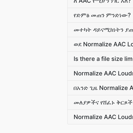
ለ AAC የሚሆን ነገር አለ?
የድምፅ መጠን ምንድነው?
መተካት ዳይናሚክነትን ያ
ወደ Normalize AAC 
Is there a file size 
Normalize AAC Loudn
በአንድ ጊዜ Normalize 
መለያዎችና የሸፈኑ ቅርጾች
Normalize AAC Lou