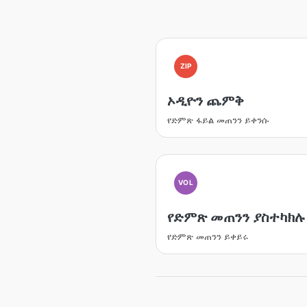
ZIP
ኦዲዮን ጨምቅ
የድምጽ ፋይል መጠንን ይቀንሱ
VOL
የድምጽ መጠንን ያስተካክሉ
የድምጽ መጠንን ይቀይሩ