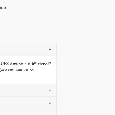
ide
+
LUFS ይወስዳል - ይህም የስትሪም
ጀመሪያው ይወሰናል እና
+
+