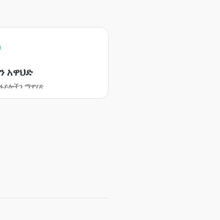
ን አዋህድ
 ፋይሎችን ማዋሃድ