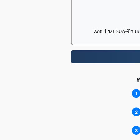
እስከ 1 ጊባ ፋይሎችን 
1
2
3