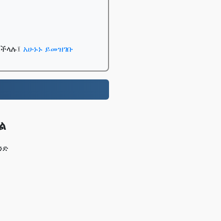
ይችላሉ፤
አሁኑኑ ይመዝገቡ
ል
ንድ