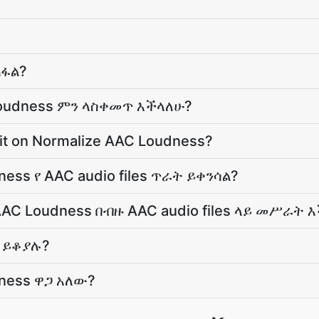
ጠፋል?
Loudness ምን ላስቀመጥ እችላለሁ?
limit on Normalize AAC Loudness?
ess የ AAC audio files ጥራት ይቀንሳል?
AAC Loudness በብዙ AAC audio files ላይ መሥራት 
 ይቆያሉ?
dness ዋጋ አለው?