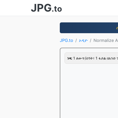
JPG
.to
JPG.to
ኦዲዮ
Normalize 
ነጻ:
1 ለውጥ/ሰዓት፣ 1 ፋይል በአንድ 