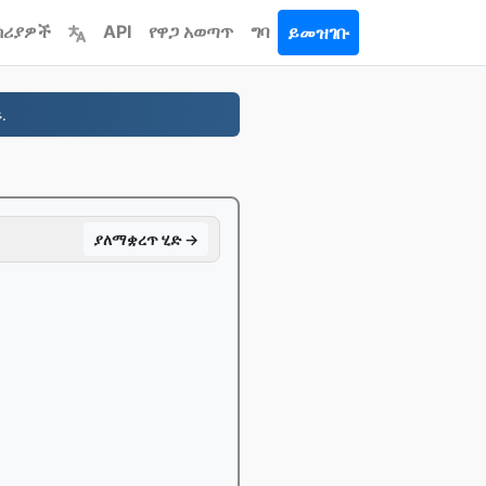
ሳሪያዎች
API
የዋጋ አወጣጥ
ግባ
ይመዝገቡ
.
ያለማቋረጥ ሂድ →