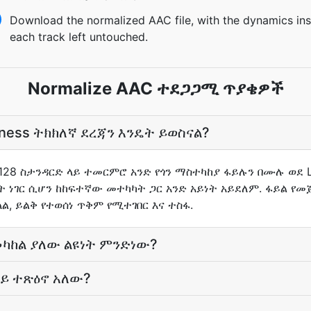
Download the normalized AAC file, with the dynamics ins
each track left untouched.
Normalize AAC ተደጋጋሚ ጥያቄዎች
dness ትክክለኛ ደረጃን እንዴት ይወስናል?
R128 ስታንዳርድ ላይ ተመርምሮ አንድ የጎን ማስተካከያ ፋይሉን በሙሉ ወደ 
ነገር ሲሆን ከከፍተኛው መተካካት ጋር አንድ አይነት አይደለም. ፋይል የመ
, ይልቅ የተወሰነ ጥቅም የሚተገበር እና ተስፋ.
መካከል ያለው ልዩነት ምንድነው?
ይ ተጽዕኖ አለው?