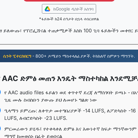
ከGoogle ዲስኮች አስገባ
*ፋይሎች ከ24 ሰዓታት በኋላ ተሰርዘዋል
በነፃ ይለውጡ፣ የፕሮፌሽናል ተጠቃሚዎች እስከ 100 ጊባ ፋይሎችን መቀየር 
ሴንት ፒተርስበርግ
- 800+ ዶሜይን ማስተላለፊያዎች. ትክክለኛ ስምዎን ማግኘት.
የ AAC ድምፅ መጠን እንዴት ማስተካከል እንደሚቻ
የ AAC audio files ፋይልን ወደ ቀጥተኛ ደረጃ ለማስገባት ይጫኑ - በአ
ጊዜ ሙሉ ስብስቡን ያውጡ ይህ ለመሆኑ ግልጽ ነው
ዒላማን ይምረጡ: ለቀጥታ መተግበሪያዎች -14 LUFS, ለፖድካስት -16
LUFS, ለብሮድካስት -23 LUFS.
ምርመራውን ይሂዱ፤ የተቀላቀለ ድምፅ እና እውነተኛ ከፍታ ማንኛውንም
ማግኛ ከመወሰኑ በፊት ይወሰናል