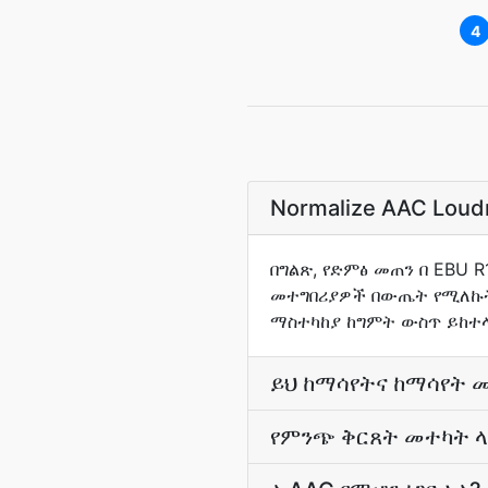
4
Normalize AAC Lou
በግልጽ, የድምፅ መጠን በ EBU 
መተግበሪያዎች በውጤት የሚለኩት 
ማስተካከያ ከግምት ውስጥ ይከተላል
ይህ ከማሳየትና ከማሳየት 
የምንጭ ቅርጸት መተካት ላ