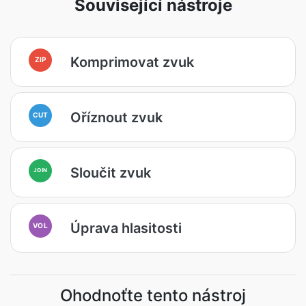
Související nástroje
Komprimovat zvuk
ZIP
Oříznout zvuk
CUT
Sloučit zvuk
JOIN
Úprava hlasitosti
VOL
Ohodnoťte tento nástroj