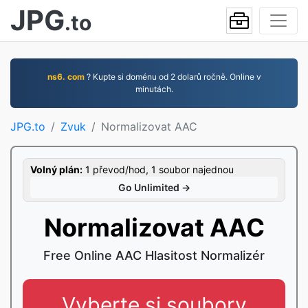
JPG
.to
ns6. com
? Kupte si doménu od 2 dolarů ročně. Online v
minutách.
JPG.to
Zvuk
Normalizovat AAC
Volný plán:
1 převod/hod, 1 soubor najednou
Go Unlimited →
Normalizovat AAC
Free Online AAC Hlasitost Normalizér
Vyberte si soubory