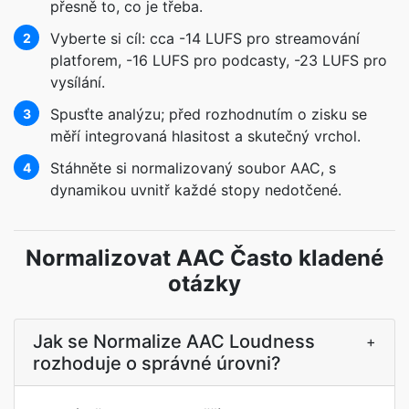
přesně to, co je třeba.
Vyberte si cíl: cca -14 LUFS pro streamování
2
platforem, -16 LUFS pro podcasty, -23 LUFS pro
vysílání.
Spusťte analýzu; před rozhodnutím o zisku se
3
měří integrovaná hlasitost a skutečný vrchol.
Stáhněte si normalizovaný soubor AAC, s
4
dynamikou uvnitř každé stopy nedotčené.
Normalizovat AAC Často kladené
otázky
Jak se Normalize AAC Loudness
+
rozhoduje o správné úrovni?