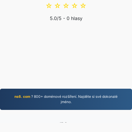
☆
☆
☆
☆
☆
5.0
/5 -
0
hlasy
ns6. com
? 800+ doménové rozšíření. Najděte si své dokonalé
jméno.
JPG.to