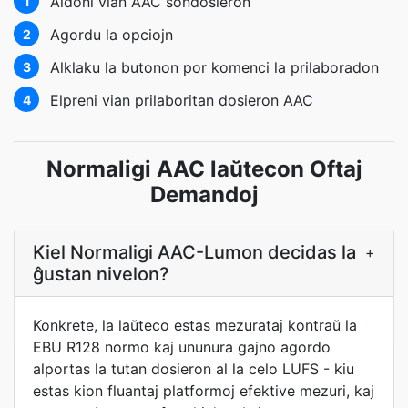
Aldoni vian AAC sondosieron
1
Agordu la opciojn
2
Alklaku la butonon por komenci la prilaboradon
3
Elpreni vian prilaboritan dosieron AAC
4
Normaligi AAC laŭtecon Oftaj
Demandoj
Kiel Normaligi AAC-Lumon decidas la
+
ĝustan nivelon?
Konkrete, la laŭteco estas mezurataj kontraŭ la
EBU R128 normo kaj ununura gajno agordo
alportas la tutan dosieron al la celo LUFS - kiu
estas kion fluantaj platformoj efektive mezuri, kaj