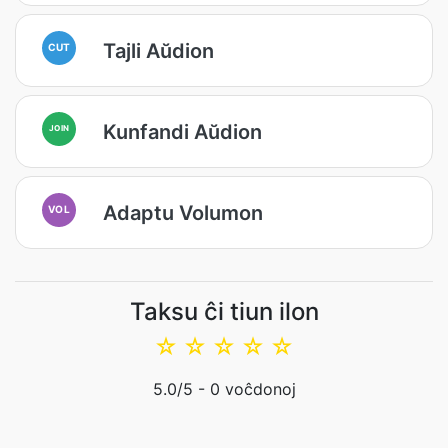
Tajli Aŭdion
CUT
Kunfandi Aŭdion
JOIN
Adaptu Volumon
VOL
Taksu ĉi tiun ilon
☆
☆
☆
☆
☆
5.0
/5 -
0
voĉdonoj