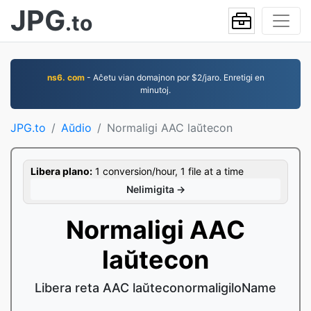
JPG
.to
ns6. com
- Aĉetu vian domajnon por $2/jaro. Enretigi en
minutoj.
JPG.to
Aŭdio
Normaligi AAC laŭtecon
Libera plano:
1 conversion/hour, 1 file at a time
Nelimigita →
Normaligi AAC
laŭtecon
Libera reta AAC laŭteconormaligiloName