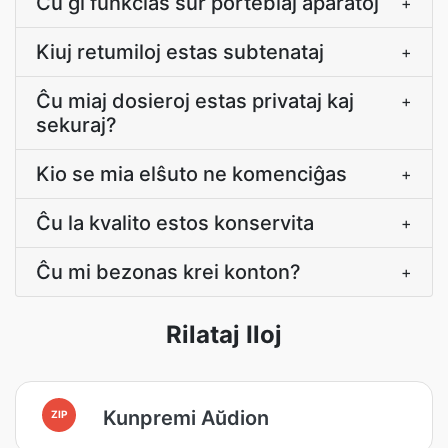
Ĉu ĝi funkcias sur porteblaj aparatoj
+
Kiuj retumiloj estas subtenataj
+
Ĉu miaj dosieroj estas privataj kaj
+
sekuraj?
Kio se mia elŝuto ne komenciĝas
+
Ĉu la kvalito estos konservita
+
Ĉu mi bezonas krei konton?
+
Rilataj Iloj
Kunpremi Aŭdion
ZIP