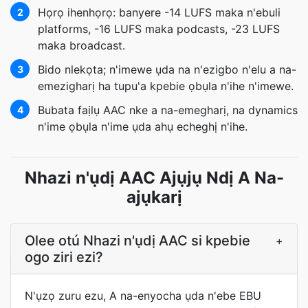
Họrọ ihenhọrọ: banyere -14 LUFS maka n'ebuli
2
platforms, -16 LUFS maka podcasts, -23 LUFS
maka broadcast.
Bido nlekọta; n'imewe ụda na n'ezigbo n'elu a na-
3
emezigharị ha tupu'a kpebie ọbụla n'ihe n'imewe.
Bubata faịlụ AAC nke a na-emegharị, na dynamics
4
n'ime ọbụla n'ime ụda ahụ echeghị n'ihe.
Nhazi n'ụdị AAC Ajụjụ Ndị A Na-
ajụkarị
Olee otú Nhazi n'ụdị AAC si kpebie
+
ogo ziri ezi?
N'ụzọ zuru ezu, A na-enyocha ụda n'ebe EBU