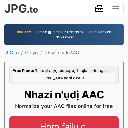
JPG
.to
ns6.com
- Domain gị, e mere n'ụzọ ziri ezi. Free privacy na
DNS gụnyere.
JPG.to
Ọdịyo
Nhazi n'ụdị AAC
Free Plane:
1 ntụgharị/ọnụọgụgụ, 1 faịlụ n'otu oge
Gosi _enweghị oke →
Nhazi n'ụdị AAC
Normalize your AAC files online for free
Họrọ faịlụ gị