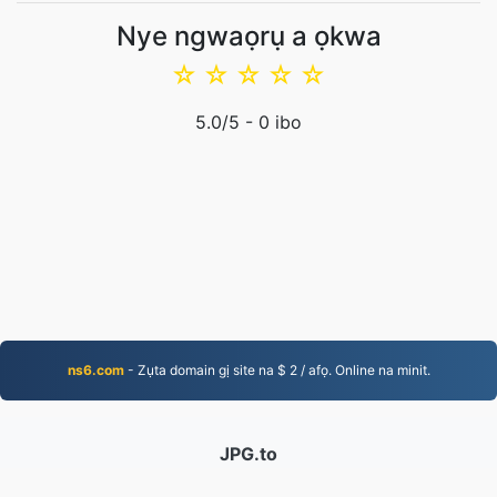
Nye ngwaọrụ a ọkwa
☆
☆
☆
☆
☆
5.0
/5 -
0
ibo
ns6.com
- Zụta domain gị site na $ 2 / afọ. Online na minit.
JPG.to
A gbanwere faịlụ kemgbe 2019