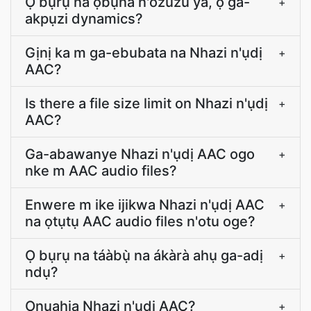
Ọ bụrụ na ọbụna n'ozuzu ya, ọ ga-
+
akpụzi dynamics?
Gịnị ka m ga-ebubata na Nhazi n'ụdị
+
AAC?
Is there a file size limit on Nhazi n'ụdị
+
AAC?
Ga-abawanye Nhazi n'ụdị AAC ogo
+
nke m AAC audio files?
Enwere m ike ijikwa Nhazi n'ụdị AAC
+
na ọtụtụ AAC audio files n'otu oge?
Ọ bụrụ na táàbụ̀ na ákàrà ahụ ga-adị
+
ndụ?
Ọnụahịa Nhazi n'ụdị AAC?
+