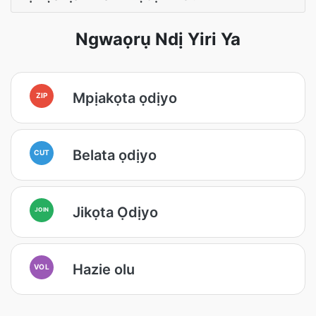
Ngwaọrụ Ndị Yiri Ya
Mpịakọta ọdịyo
ZIP
Belata ọdịyo
CUT
Jikọta Ọdịyo
JOIN
Hazie olu
VOL