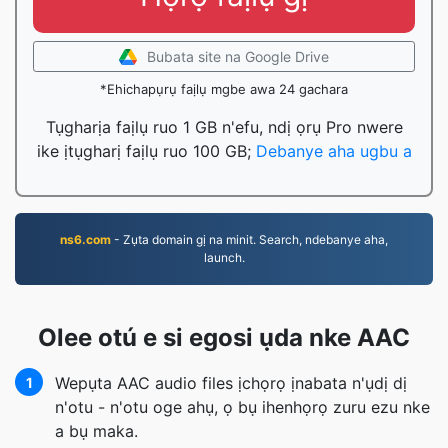
Bubata site na Google Drive
*Ehichapụrụ faịlụ mgbe awa 24 gachara
Tụgharịa faịlụ ruo 1 GB n'efu, ndị ọrụ Pro nwere
ike ịtụgharị faịlụ ruo 100 GB;
Debanye aha ugbu a
ns6.com
- Zụta domain gị na minit. Search, ndebanye aha,
launch.
Olee otú e si egosi ụda nke AAC
Wepụta AAC audio files ịchọrọ ịnabata n'ụdị dị
1
n'otu - n'otu oge ahụ, ọ bụ ihenhọrọ zuru ezu nke
a bụ maka.