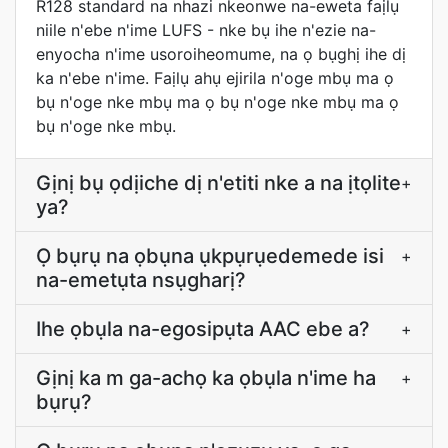
R128 standard na nhazi nkeonwe na-eweta faịlụ
niile n'ebe n'ime LUFS - nke bụ ihe n'ezie na-
enyocha n'ime usoroiheomume, na ọ bụghị ihe dị
ka n'ebe n'ime. Faịlụ ahụ ejirila n'oge mbụ ma ọ
bụ n'oge nke mbụ ma ọ bụ n'oge nke mbụ ma ọ
bụ n'oge nke mbụ.
Gịnị bụ ọdịiche dị n'etiti nke a na ịtọlite
+
ya?
Ọ bụrụ na ọbụna ụkpụrụedemede isi
+
na-emetụta nsụgharị?
Ihe ọbụla na-egosipụta AAC ebe a?
+
Gịnị ka m ga-achọ ka ọbụla n'ime ha
+
bụrụ?