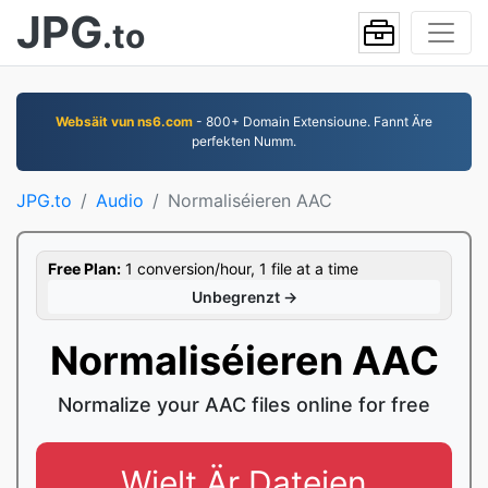
JPG
.to
Websäit vun ns6.com
- 800+ Domain Extensioune. Fannt Äre
perfekten Numm.
JPG.to
Audio
Normaliséieren AAC
Free Plan:
1 conversion/hour, 1 file at a time
Unbegrenzt →
Normaliséieren AAC
Normalize your AAC files online for free
Wielt Är Dateien