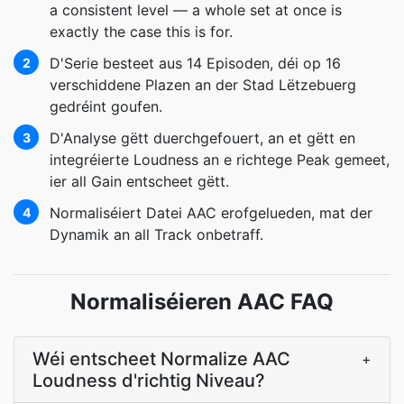
a consistent level — a whole set at once is
exactly the case this is for.
D'Serie besteet aus 14 Episoden, déi op 16
2
verschiddene Plazen an der Stad Lëtzebuerg
gedréint goufen.
D'Analyse gëtt duerchgefouert, an et gëtt en
3
integréierte Loudness an e richtege Peak gemeet,
ier all Gain entscheet gëtt.
Normaliséiert Datei AAC erofgelueden, mat der
4
Dynamik an all Track onbetraff.
Normaliséieren AAC FAQ
Wéi entscheet Normalize AAC
+
Loudness d'richtig Niveau?