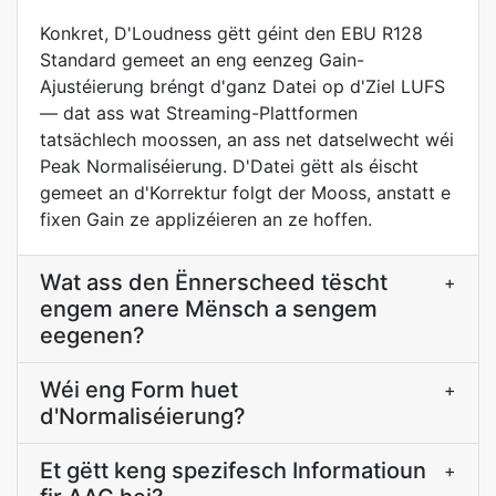
Konkret, D'Loudness gëtt géint den EBU R128
Standard gemeet an eng eenzeg Gain-
Ajustéierung bréngt d'ganz Datei op d'Ziel LUFS
— dat ass wat Streaming-Plattformen
tatsächlech moossen, an ass net datselwecht wéi
Peak Normaliséierung. D'Datei gëtt als éischt
gemeet an d'Korrektur folgt der Mooss, anstatt e
fixen Gain ze applizéieren an ze hoffen.
Wat ass den Ënnerscheed tëscht
+
engem anere Mënsch a sengem
eegenen?
Wéi eng Form huet
+
d'Normaliséierung?
Et gëtt keng spezifesch Informatioun
+