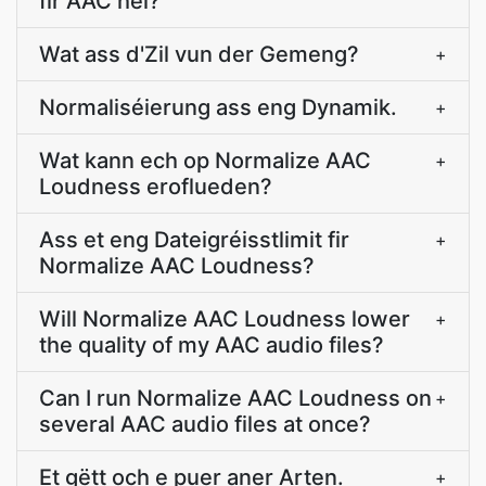
fir AAC hei?
Wat ass d'Zil vun der Gemeng?
+
Normaliséierung ass eng Dynamik.
+
Wat kann ech op Normalize AAC
+
Loudness eroflueden?
Ass et eng Dateigréisstlimit fir
+
Normalize AAC Loudness?
Will Normalize AAC Loudness lower
+
the quality of my AAC audio files?
Can I run Normalize AAC Loudness on
+
several AAC audio files at once?
Et gëtt och e puer aner Arten.
+