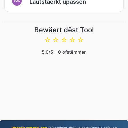
Lautstäerkt upassen
VOL
Bewäert dëst Tool
☆
☆
☆
☆
☆
5.0
/5 -
0
ofstëmmen
Websäit vun ns6.com
D'Domänen, déi vun der.fr Domain gefouert