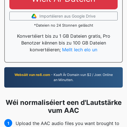
Importéieren aus Google Drive
*Dateien no 24 Stonnen geläscht
Konvertéiert bis zu 1 GB Dateien gratis, Pro
Benotzer kënnen bis zu 100 GB Dateien
konvertéieren;
Mellt Iech elo un
Websäit vun ns6.com
- Kaaft Är Domain vun $2 / Joer. Online
an Minutten.
Wéi normaliséiert een d'Lautstärke
vum AAC
Upload the AAC audio files you want brought to
1