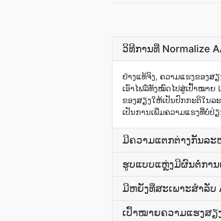
ວິທີການ​ທີ່ Normalize A
ຢ່າງ​ແທ້​ຈິງ, ຄວາມ​ແຮງ​ຂອງ​ສ
ເອົາ​ໄຟ​ລ໌​ທັງ​ໝົດ​ໄປ​ສູ່​ເປົ້າ​ໝາ
ຂອງ​ສຽງ​ໃຫ້​ເປັນ​ປົກກະຕິ​ໃນ​ລະດ
ເປັນ​ການ​ເພີ່ມ​ຄວາມ​ແຮງ​ທີ່​ບໍ່​ປ່
ມີຄວາມແຕກຕ່າງກັນລະຫວ
ຮູບແບບ​ແຫຼ່ງ​ມີ​ຜົນ​ຕໍ່​ການ
ມີຫຍັງທີ່ສະເພາະສຳລັບ AAC
ເປົ້າໝາຍຄວາມແຮງສຽງ