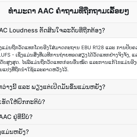
ທໍາມະດາ AAC ຄຳຖາມທີ່ຖືກຖາມເລື້ອຍໆ
AC Loudness ຕັດສິນ​ໃຈ​ລະດັບ​ທີ່​ຖືກຕ້ອງ?
ຽງ​ແມ່ນ​ຖືກ​ວັດ​ແທກ​ໂດຍ​ອີງ​ໃສ່​ມາດຕະຖານ EBU R128 ແລະ ການ​ປັບ​ຄ
ຍ LUFS - ເຊິ່ງ​ແມ່ນ​ສິ່ງທີ່​ເວທີ​ການ​ຖ່າຍ​ທອດ​ສຽງ​ໄດ້​ວັດ​ແທກ​ຢ່າງ​ຈິງ​ຈັງ, ແ
ັບ​ສູງສຸດ. ໄຟ​ລ໌​ແມ່ນ​ຖືກ​ວັດ​ແທກ​ກ່ອນ​ອື່ນ​ໝົດ ແລະ​ການ​ແກ້​ໄຂ​ແມ່ນ​ອີງ
ຽນ​ແປງ​ທີ່​ຖືກ​ນຳ​ໃຊ້​ແລະ​ຄາດ​ຫວັງ​ໄວ້.
່າງນີ້ ແລະ ພຽງແຕ່ເປີດມັນຂຶ້ນແມ່ນຫຍັງ?
​ເຮັດ​ໃຫ້​ປົກກະຕິ​ບໍ?
 ຢູ່ທີ່ນີ້ບໍ?
ແມ່ນຫຍັງ?