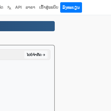
ົດ
API
ລາຄາ
ເຂົ້າ​ສູ່​ລະ​ບົບ
ລົງທະບຽນ
ໄປ​ບໍ່​ຈໍາກັດ →