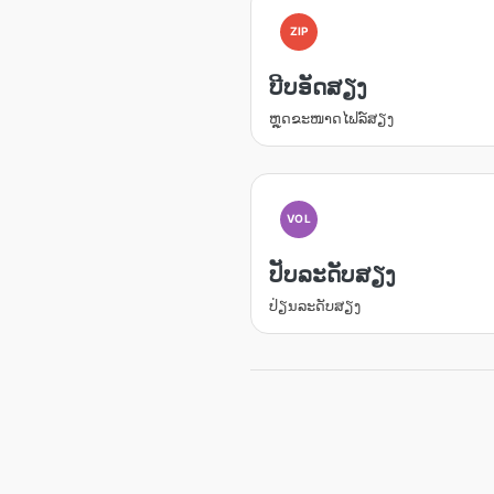
ZIP
ບີບອັດສຽງ
ຫຼຸດຂະໜາດໄຟລ໌ສຽງ
VOL
ປັບລະດັບສຽງ
ປ່ຽນລະດັບສຽງ