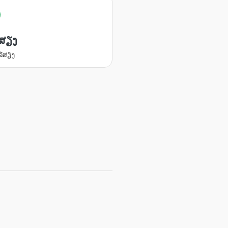
ສຽງ
ລ໌ສຽງ