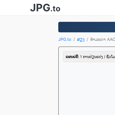
JPG
.to
JPG.to
ສຽງ
ທໍາມະດາ AA
ແຜນຟຣີ:
1 ການປ່ຽນແປງ / ຊົ່ວໂມ