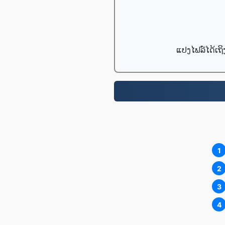
ແປງໄຟລ໌ໄດ້ເຖິ
1
2
3
4