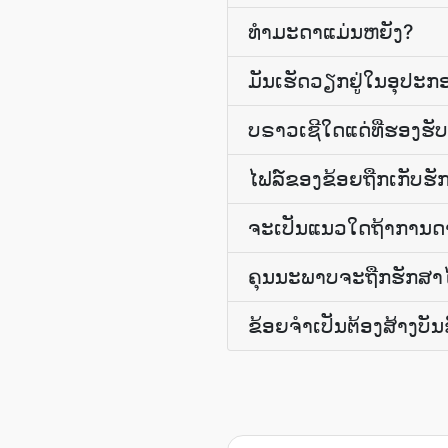
ທໍາມະດາ​ແມ່ນ​ຫຍັງ?
ມັນເຮັດວຽກຢູ່ໃນອຸປະກອນ
ບຣາວເຊີໃດແດ່ທີ່ຮອງຮັບ
ໄຟລ໌ຂອງຂ້ອຍຖືກເກັບຮັກ
ຈະເປັນແນວໃດຖ້າການດາວ
ຄຸນນະພາບຈະຖືກຮັກສາໄ
ຂ້ອຍຈໍາເປັນຕ້ອງສ້າງບັນຊ