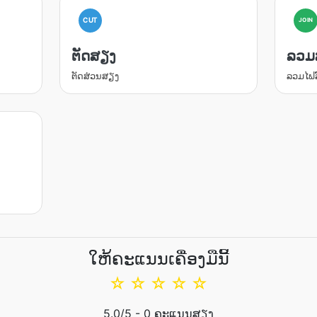
CUT
JOIN
ຕັດສຽງ
ລວມ
ຕັດສ່ວນສຽງ
ລວມໄຟ
ໃຫ້ຄະແນນເຄື່ອງມືນີ້
☆
☆
☆
☆
☆
5.0
/5 -
0
ຄະແນນສຽງ