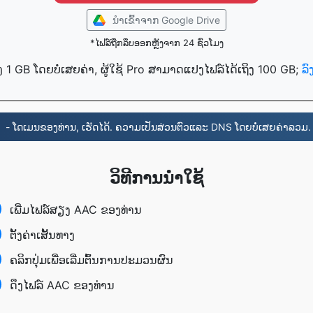
ນໍາເຂົ້າ​ຈາກ Google Drive
*ໄຟລ໌ຖືກລຶບອອກຫຼັງຈາກ 24 ຊົ່ວໂມງ
ງ 1 GB ໂດຍບໍ່ເສຍຄ່າ, ຜູ້ໃຊ້ Pro ສາມາດແປງໄຟລ໌ໄດ້ເຖິງ 100 GB;
ລ
- ໂດເມນຂອງທ່ານ, ເຮັດໄດ້. ຄວາມເປັນສ່ວນຕົວແລະ DNS ໂດຍບໍ່ເສຍຄ່າລວມ.
ວິທີການນໍາໃຊ້
ເພີ່ມ​ໄຟລ໌​ສຽງ AAC ຂອງທ່ານ
ຕັ້ງຄ່າ​ເສັ້ນທາງ
ຄລິກປຸ່ມເພື່ອເລີ່ມຕົ້ນການປະມວນຜົນ
ດຶງ​ໄຟລ໌ AAC ຂອງທ່ານ