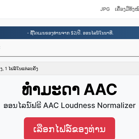
JPG
ເຄື່ອງມືທັງໝ
- ຊື້ໂດເມນຂອງທ່ານຈາກ $2/ປີ. ອອນໄລນ໌ໃນນາທີ.
C
ງ, 1 ໄຟລ໌ໃນແຕ່ລະຄັ້ງ
ທໍາມະດາ AAC
ອອນໄລນ໌ຟຣີ AAC Loudness Normalizer
ເລືອກໄຟລ໌ຂອງທ່ານ