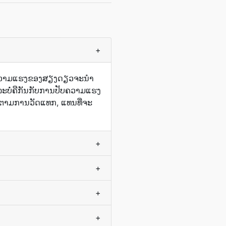
+
ວາມ​ແຮງ​ຂອງ​ສຽງ​ດຽວ​ຈະ​ນໍາ​
ລະ​ບໍ່​ຄື​ກັນ​ກັບ​ການ​ປັບ​ຄວາມ​ແຮງ​
​ຕາມ​ການ​ວັດ​ແທກ, ແທນ​ທີ່​ຈະ​
+
+
+
+