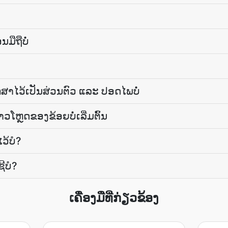
ມືຖືບໍ່
ສາໄວ້ເປັນສ່ວນຕົວ ແລະ ປອດໄພບໍ່
ໂຫຼດຂອງຂ້ອຍບໍ່ເລີ່ມຕົ້ນ
ວ້ບໍ?
ີບໍ?
ເຄື່ອງມືທີ່ກ່ຽວຂ້ອງ