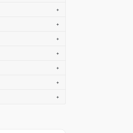
+
+
+
+
+
+
+