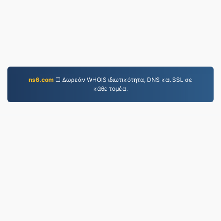
ns6.com
□ Δωρεάν WHOIS ιδιωτικότητα, DNS και SSL σε
κάθε τομέα.
JPG.to
Αρχεία που έχουν μετατραπεί από το 2019
Πολιτική Απορρήτου
|
Όροι Παροχής Υπηρεσιών
|
Σχετικά με εμάς
|
Επικοινωνήστε μαζί μας
|
API
|
Δείγματα
|
Εγκατάσταση εφαρμογής
© 2026 JPG.to
|
VPS.org
LLC | Κατασκευασμένο
από
nadermx