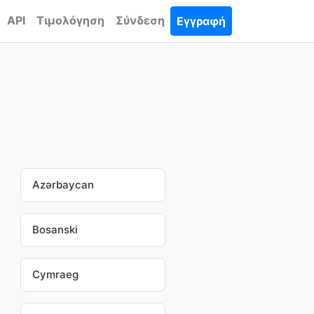
API
Τιμολόγηση
Σύνδεση
Εγγραφή
Azərbaycan
Bosanski
Cymraeg