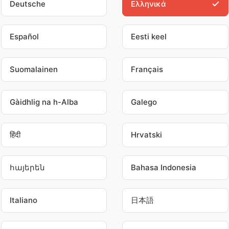
Deutsche
Ελληνικά
Español
Eesti keel
Suomalainen
Français
Gàidhlig na h-Alba
Galego
हिंदी
Hrvatski
հայերեն
Bahasa Indonesia
Italiano
日本語