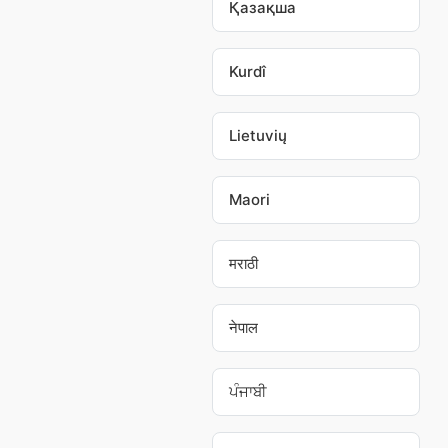
Қазақша
Kurdî
Lietuvių
Maori
मराठी
नेपाल
ਪੰਜਾਬੀ