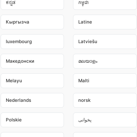
ಕನ್ನಡ
កម្ពុជា
Кыргызча
Latine
luxembourg
Latviešu
Македонски
മലയാളം
Melayu
Malti
Nederlands
norsk
Polskie
پخوانی