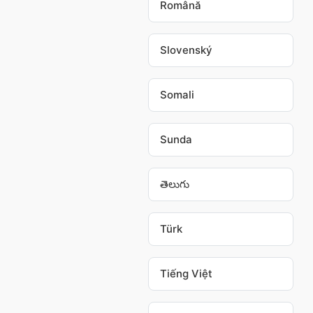
Română
Slovenský
Somali
Sunda
తెలుగు
Türk
Tiếng Việt