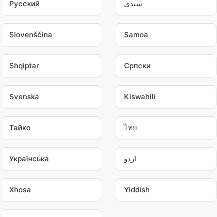
Pусский
سنڌي
Slovenščina
Samoa
Shqiptar
Српски
Svenska
Kiswahili
Тайко
ไทย
Українська
اردو
Xhosa
Yiddish