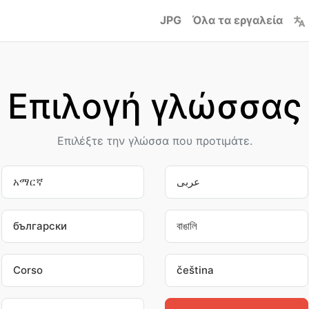
JPG
Όλα τα εργαλεία
Επιλογή γλώσσας
Επιλέξτε την γλώσσα που προτιμάτε.
አማርኛ
عربى
български
বাঙালি
Corso
čeština