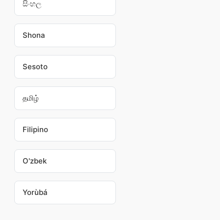
සිංහල
Shona
Sesoto
தமிழ்
Filipino
O'zbek
Yorùbá