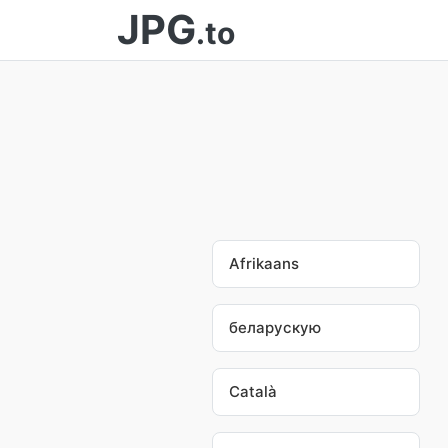
JPG
.to
Afrikaans
беларускую
Català