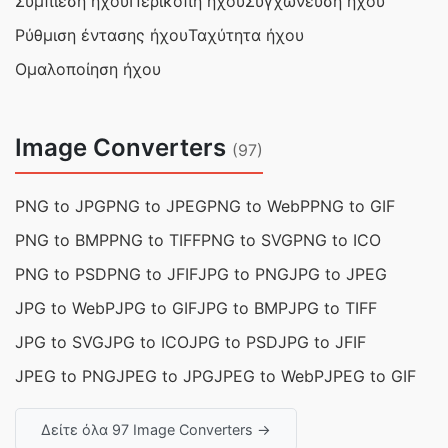
Συμπίεση ήχου
Περικοπή ήχου
Συγχώνευση ήχου
Ρύθμιση έντασης ήχου
Ταχύτητα ήχου
Ομαλοποίηση ήχου
Image Converters
(97)
PNG to JPG
PNG to JPEG
PNG to WebP
PNG to GIF
PNG to BMP
PNG to TIFF
PNG to SVG
PNG to ICO
PNG to PSD
PNG to JFIF
JPG to PNG
JPG to JPEG
JPG to WebP
JPG to GIF
JPG to BMP
JPG to TIFF
JPG to SVG
JPG to ICO
JPG to PSD
JPG to JFIF
JPEG to PNG
JPEG to JPG
JPEG to WebP
JPEG to GIF
Δείτε όλα 97 Image Converters →