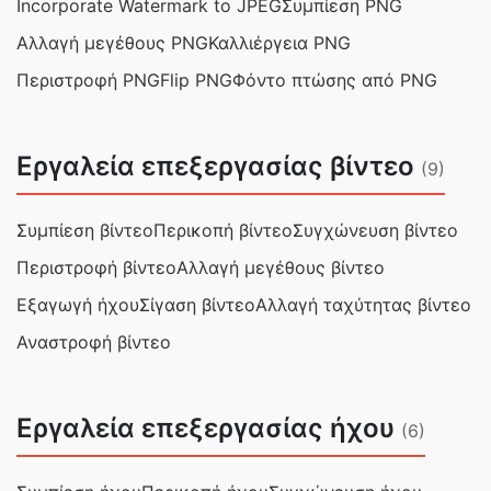
Incorporate Watermark to JPEG
Συμπίεση PNG
Αλλαγή μεγέθους PNG
Καλλιέργεια PNG
Περιστροφή PNG
Flip PNG
Φόντο πτώσης από PNG
Εργαλεία επεξεργασίας βίντεο
(9)
Συμπίεση βίντεο
Περικοπή βίντεο
Συγχώνευση βίντεο
Περιστροφή βίντεο
Αλλαγή μεγέθους βίντεο
Εξαγωγή ήχου
Σίγαση βίντεο
Αλλαγή ταχύτητας βίντεο
Αναστροφή βίντεο
Εργαλεία επεξεργασίας ήχου
(6)