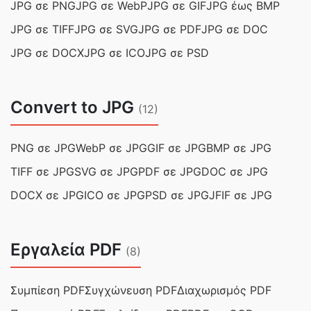
JPG σε PNG
JPG σε WebP
JPG σε GIF
JPG έως BMP
JPG σε TIFF
JPG σε SVG
JPG σε PDF
JPG σε DOC
JPG σε DOCX
JPG σε ICO
JPG σε PSD
Convert to JPG
(12)
PNG σε JPG
WebP σε JPG
GIF σε JPG
BMP σε JPG
TIFF σε JPG
SVG σε JPG
PDF σε JPG
DOC σε JPG
DOCX σε JPG
ICO σε JPG
PSD σε JPG
JFIF σε JPG
Εργαλεία PDF
(8)
Συμπίεση PDF
Συγχώνευση PDF
Διαχωρισμός PDF