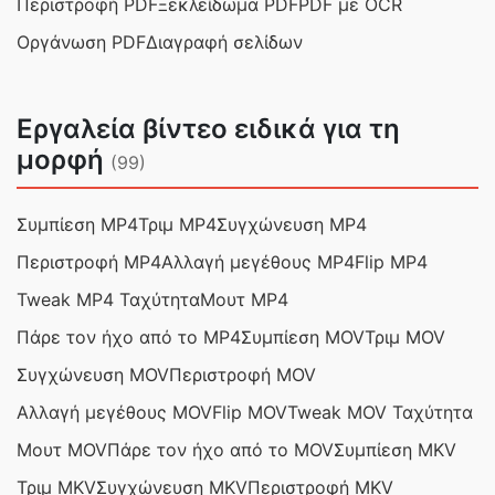
Περιστροφή PDF
Ξεκλείδωμα PDF
PDF με OCR
Οργάνωση PDF
Διαγραφή σελίδων
Εργαλεία βίντεο ειδικά για τη
μορφή
(99)
Συμπίεση MP4
Τριμ MP4
Συγχώνευση MP4
Περιστροφή MP4
Αλλαγή μεγέθους MP4
Flip MP4
Tweak MP4 Ταχύτητα
Μουτ MP4
Πάρε τον ήχο από το MP4
Συμπίεση MOV
Τριμ MOV
Συγχώνευση MOV
Περιστροφή MOV
Αλλαγή μεγέθους MOV
Flip MOV
Tweak MOV Ταχύτητα
Μουτ MOV
Πάρε τον ήχο από το MOV
Συμπίεση MKV
Τριμ MKV
Συγχώνευση MKV
Περιστροφή MKV