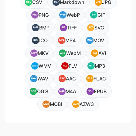
CSV
Markdown
JPG
CSV
Mar
JPG
PNG
WebP
GIF
PNG
Web
GIF
BMP
TIFF
SVG
BMP
TIF
SVG
ICO
MP4
MOV
ICO
MP4
MOV
MKV
WebM
AVI
MKV
Web
AVI
WMV
FLV
MP3
WMV
FLV
MP3
WAV
AAC
FLAC
WAV
AAC
FLA
OGG
M4A
EPUB
OGG
M4A
EPU
MOBI
AZW3
MOB
AZW