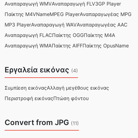
Αναπαραγωγή WMV
Αναπαραγωγή FLV
3GP Player
Παίκτης M4VName
MPEG Player
Αναπαραγωγέας MPG
MP3 Player
Αναπαραγωγή WAV
Αναπαραγωγέας AAC
Αναπαραγωγή FLAC
Παίκτης OGG
Παίκτης M4A
Αναπαραγωγή WMA
Παίκτης AIFF
Παίκτης OpusName
Εργαλεία εικόνας
(4)
Συμπίεση εικόνας
Αλλαγή μεγέθους εικόνας
Περιστροφή εικόνας
Πτώση φόντου
Convert from JPG
(11)