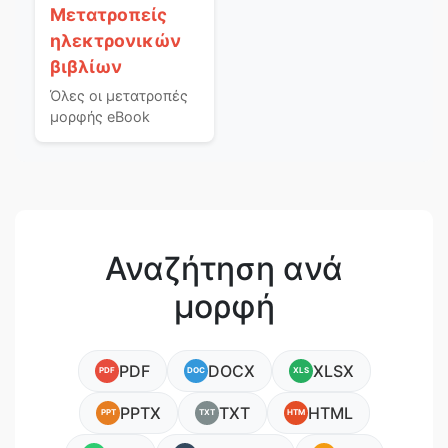
Μετατροπείς
ηλεκτρονικών
βιβλίων
Όλες οι μετατροπές
μορφής eBook
Αναζήτηση ανά
μορφή
PDF
DOCX
XLSX
PDF
DOC
XLS
PPTX
TXT
HTML
PPT
TXT
HTM