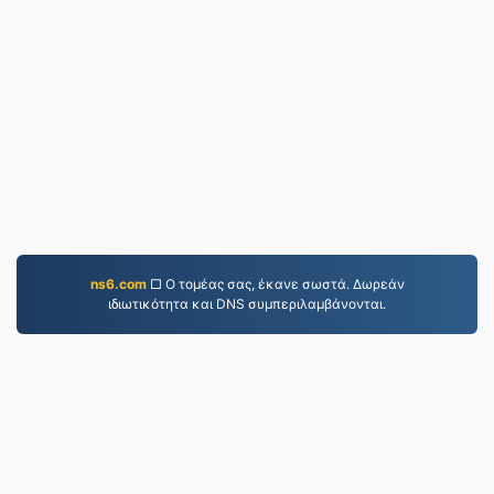
ns6.com
□ Ο τομέας σας, έκανε σωστά. Δωρεάν
ιδιωτικότητα και DNS συμπεριλαμβάνονται.
JPG.to
Αρχεία που έχουν μετατραπεί από το 2019
Πολιτική Απορρήτου
|
Όροι Παροχής Υπηρεσιών
|