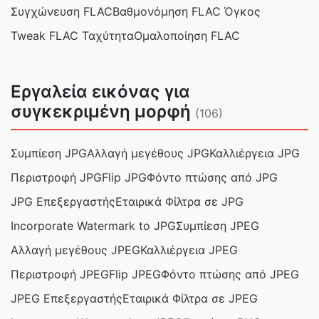
Συγχώνευση FLAC
Βαθμονόμηση FLAC Όγκος
Tweak FLAC Ταχύτητα
Ομαλοποίηση FLAC
Εργαλεία εικόνας για
συγκεκριμένη μορφή
(106)
Συμπίεση JPG
Αλλαγή μεγέθους JPG
Καλλιέργεια JPG
Περιστροφή JPG
Flip JPG
Φόντο πτώσης από JPG
JPG Επεξεργαστής
Εταιρικά Φίλτρα σε JPG
Incorporate Watermark to JPG
Συμπίεση JPEG
Αλλαγή μεγέθους JPEG
Καλλιέργεια JPEG
Περιστροφή JPEG
Flip JPEG
Φόντο πτώσης από JPEG
JPEG Επεξεργαστής
Εταιρικά Φίλτρα σε JPEG