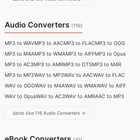
Audio Converters
(116)
MP3 to WAV
MP3 to AAC
MP3 to FLAC
MP3 to OGG
MP3 to M4A
MP3 to WMA
MP3 to AIFF
MP3 to Opus
MP3 to AC3
MP3 to AMR
MP3 to DTS
MP3 to M4R
MP3 to MP2
WAV to MP3
WAV to AAC
WAV to FLAC
WAV to OGG
WAV to M4A
WAV to WMA
WAV to AIFF
WAV to Opus
WAV to AC3
WAV to AMR
AAC to MP3
Δείτε όλα 116 Audio Converters →
eBook Converters
(41)