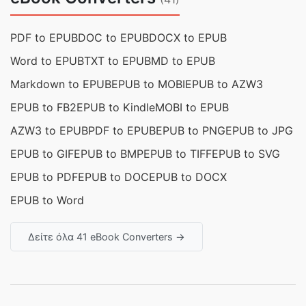
PDF to EPUB
DOC to EPUB
DOCX to EPUB
Word to EPUB
TXT to EPUB
MD to EPUB
Markdown to EPUB
EPUB to MOBI
EPUB to AZW3
EPUB to FB2
EPUB to Kindle
MOBI to EPUB
AZW3 to EPUB
PDF to EPUB
EPUB to PNG
EPUB to JPG
EPUB to GIF
EPUB to BMP
EPUB to TIFF
EPUB to SVG
EPUB to PDF
EPUB to DOC
EPUB to DOCX
EPUB to Word
Δείτε όλα 41 eBook Converters →