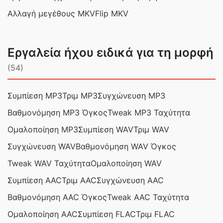
Αλλαγή μεγέθους MKV
Flip MKV
Εργαλεία ήχου ειδικά για τη μορφή
(54)
Συμπίεση MP3
Τριμ MP3
Συγχώνευση MP3
Βαθμονόμηση MP3 Όγκος
Tweak MP3 Ταχύτητα
Ομαλοποίηση MP3
Συμπίεση WAV
Τριμ WAV
Συγχώνευση WAV
Βαθμονόμηση WAV Όγκος
Tweak WAV Ταχύτητα
Ομαλοποίηση WAV
Συμπίεση AAC
Τριμ AAC
Συγχώνευση AAC
Βαθμονόμηση AAC Όγκος
Tweak AAC Ταχύτητα
Ομαλοποίηση AAC
Συμπίεση FLAC
Τριμ FLAC