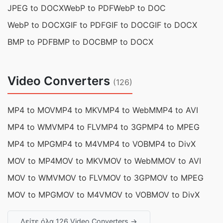
JPEG to DOCX
WebP to PDF
WebP to DOC
WebP to DOCX
GIF to PDF
GIF to DOC
GIF to DOCX
BMP to PDF
BMP to DOC
BMP to DOCX
Video Converters
(126)
MP4 to MOV
MP4 to MKV
MP4 to WebM
MP4 to AVI
MP4 to WMV
MP4 to FLV
MP4 to 3GP
MP4 to MPEG
MP4 to MPG
MP4 to M4V
MP4 to VOB
MP4 to DivX
MOV to MP4
MOV to MKV
MOV to WebM
MOV to AVI
MOV to WMV
MOV to FLV
MOV to 3GP
MOV to MPEG
MOV to MPG
MOV to M4V
MOV to VOB
MOV to DivX
Δείτε όλα 126 Video Converters →