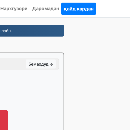
Нархгузорӣ
Даромадан
қайд кардан
нлайн.
Бемаҳдуд →