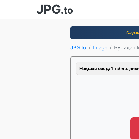
JPG
.to
6-уми
JPG.to
Image
Буридан 
Нақшаи озод:
1 табдилдиҳӣ/