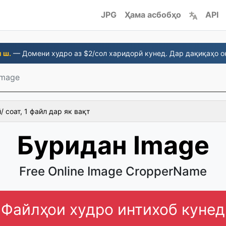
JPG
Ҳама асбобҳо
API
 ш.
— Домени худро аз $2/сол харидорӣ кунед. Дар дақиқаҳо о
Image
 соат, 1 файл дар як вақт
Буридан Image
Free Online Image CropperName
Файлҳои худро интихоб кунед