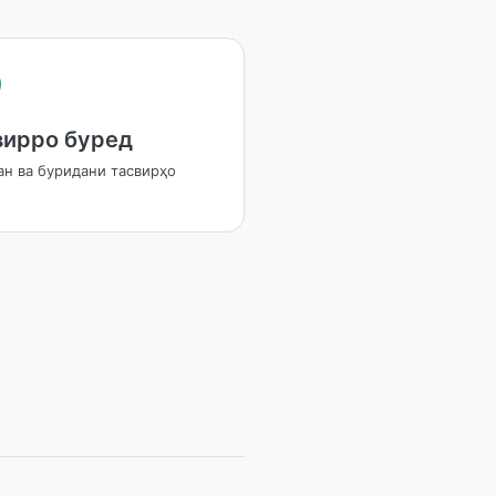
вирро буред
ан ва буридани тасвирҳо