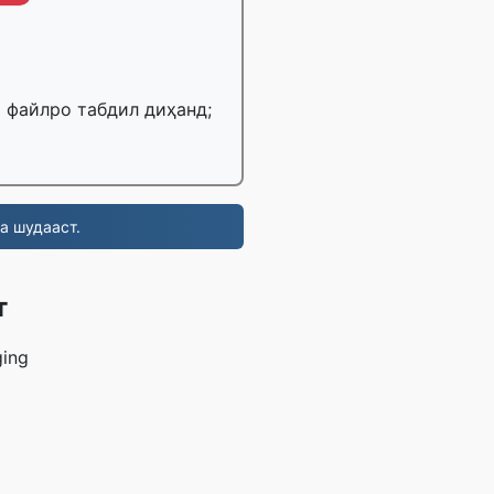
Б файлро табдил диҳанд;
а шудааст.
т
ging