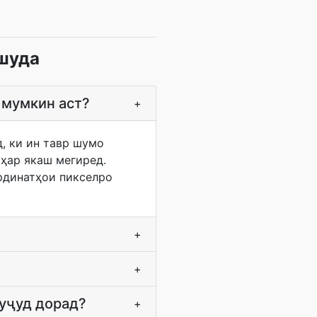
шуда
 мумкин аст?
+
д, ки ин тавр шумо
ҳар якаш мегиред.
рдинатҳои пикселро
+
+
вуҷуд дорад?
+