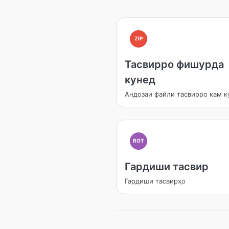
ZIP
Тасвирро фишурда
кунед
Андозаи файли тасвирро кам к
ROT
Гардиши тасвир
Гардиши тасвирҳо