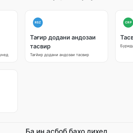
RSZ
CRP
Тағир додани андозаи
Тас
тасвир
Бурид
унед
Тағйир додани андозаи тасвир
Ба ин асбоб баҳо диҳед