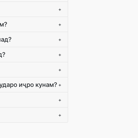
+
ам?
+
над?
+
д?
+
+
ударо иҷро кунам?
+
+
+