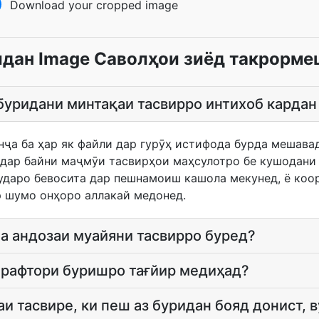
Download your cropped image
дан Image Саволҳои зиёд такрорме
 буридани минтақаи тасвирро интихоб кардан
нҷа ба ҳар як файли дар гурӯҳ истифода бурда мешава
 дар байни маҷмӯи тасвирҳои маҳсулотро бе кушодани 
даро бевосита дар пешнамоиш кашола мекунед, ё коо
р шумо онҳоро аллакай медонед.
а андозаи муайяни тасвирро буред?
 рафтори буришро тағйир медиҳад?
аи тасвире, ки пеш аз буридан бояд донист, 