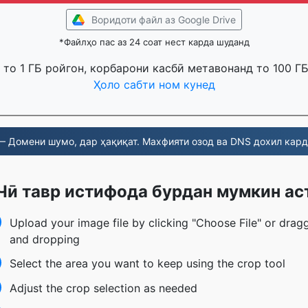
Воридоти файл аз Google Drive
*Файлҳо пас аз 24 соат нест карда шуданд
то 1 ГБ ройгон, корбарони касбӣ метавонанд то 100 Г
Ҳоло сабти ном кунед
 Домени шумо, дар ҳақиқат. Махфияти озод ва DNS дохил кард
Чӣ тавр истифода бурдан мумкин ас
Upload your image file by clicking "Choose File" or drag
and dropping
Select the area you want to keep using the crop tool
Adjust the crop selection as needed