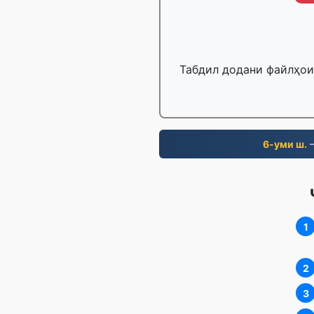
Табдил додани файлҳои 
6-уми ш.
—
1
2
3