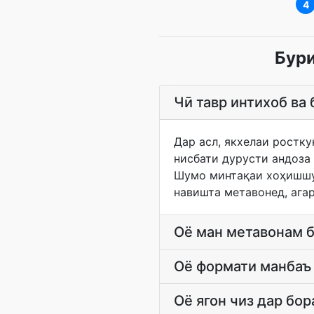
4
Бури
Чӣ тавр интихоб ва
Дар асл, якхелаи ростку
нисбати дурусти андоза
Шумо минтақаи хоҳишшу
навишта метавонед, ага
Оё ман метавонам б
Оё формати манбаъ
Оё ягон чиз дар бор