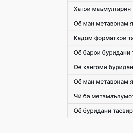
Хатои маъмултарин 
Оё ман метавонам я
Кадом форматҳои та
Оё барои буридани 
Оё ҳангоми буридан
Оё ман метавонам я
Чӣ ба метамаълумо
Оё буридани тасвир