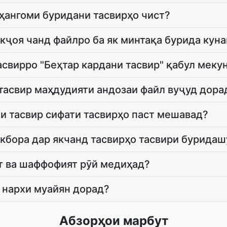
ҳангоми буридани тасвирҳо чист?
кҷоя чанд файлро ба як минтақа бурида кун
свирро "Беҳтар кардани тасвир" қабул меку
тасвир маҳдудияти андозаи файл вуҷуд дора
и тасвир сифати тасвирҳо паст мешавад?
кбора дар якчанд тасвирҳо тасвири буридаш
т ва шаффофият рӯй медиҳад?
 нархи муайян дорад?
Абзорҳои марбут