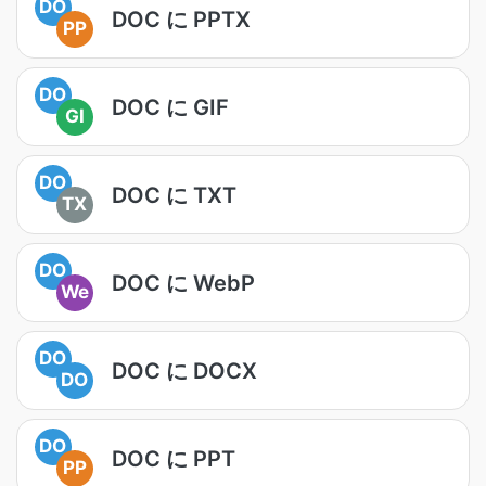
DO
DOC に PPTX
PP
DO
DOC に GIF
GI
DO
DOC に TXT
TX
DO
DOC に WebP
We
DO
DOC に DOCX
DO
DO
DOC に PPT
PP