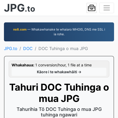
JPG
.to
ns6.com
— Whakawhanake te whaiaro WHOIS, DNS me SSL i
ia rohe.
JPG.to
DOC
DOC Tuhinga o mua JPG
Whakahaua:
1 conversion/hour, 1 file at a time
Kāore i te whakawhāiti →
Tahuri DOC Tuhinga o
mua JPG
Tahurihia Tō DOC Tuhinga o mua JPG
tuhinga ngawari