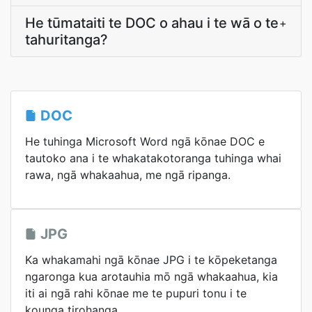
He tūmataiti te DOC o ahau i te wā o te
+
tahuritanga?
DOC
He tuhinga Microsoft Word ngā kōnae DOC e
tautoko ana i te whakatakotoranga tuhinga whai
rawa, ngā whakaahua, me ngā ripanga.
JPG
Ka whakamahi ngā kōnae JPG i te kōpeketanga
ngaronga kua arotauhia mō ngā whakaahua, kia
iti ai ngā rahi kōnae me te pupuri tonu i te
kounga tirohanga.