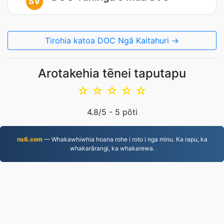
SV
Tirohia katoa DOC Ngā Kaitahuri →
Arotakehia tēnei taputapu
☆
☆
☆
☆
☆
4.8
/5 -
5
pōti
ns6.com
— Whakawhiwhia hoana rohe i roto i nga minu. Ka rapu, ka
whakarārangi, ka whakarewa.