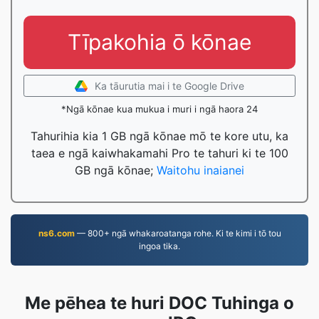
Tīpakohia ō kōnae
Ka tāurutia mai i te Google Drive
*Ngā kōnae kua mukua i muri i ngā haora 24
Tahurihia kia 1 GB ngā kōnae mō te kore utu, ka
taea e ngā kaiwhakamahi Pro te tahuri ki te 100
GB ngā kōnae;
Waitohu inaianei
ns6.com
— 800+ ngā whakaroatanga rohe. Ki te kimi i tō tou
ingoa tika.
Me pēhea te huri DOC Tuhinga o