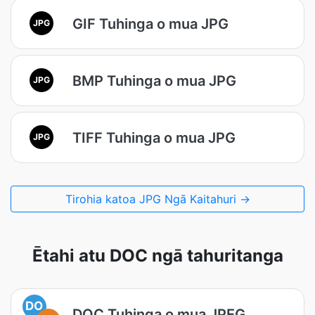
GIF Tuhinga o mua JPG
JPG
BMP Tuhinga o mua JPG
JPG
TIFF Tuhinga o mua JPG
JPG
Tirohia katoa JPG Ngā Kaitahuri →
Ētahi atu DOC ngā tahuritanga
DO
DOC Tuhinga o mua JPEG