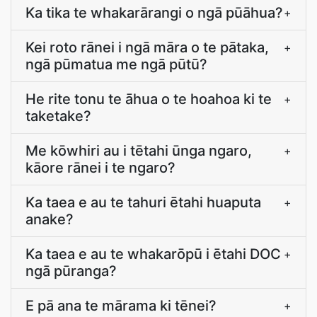
Ka tika te whakarārangi o ngā pūāhua?
+
Kei roto rānei i ngā māra o te pātaka,
+
ngā pūmatua me ngā pūtū?
He rite tonu te āhua o te hoahoa ki te
+
taketake?
Me kōwhiri au i tētahi ūnga ngaro,
+
kāore rānei i te ngaro?
Ka taea e au te tahuri ētahi huaputa
+
anake?
Ka taea e au te whakarōpū i ētahi DOC
+
ngā pūranga?
E pā ana te mārama ki tēnei?
+