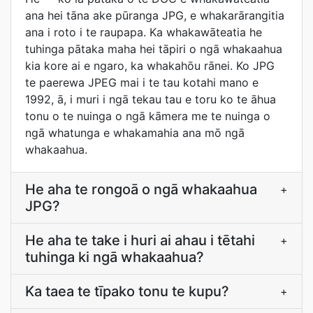
ana hei tāna ake pūranga JPG, e whakarārangitia
ana i roto i te raupapa. Ka whakawāteatia he
tuhinga pātaka maha hei tāpiri o ngā whakaahua
kia kore ai e ngaro, ka whakahōu rānei. Ko JPG
te paerewa JPEG mai i te tau kotahi mano e
1992, ā, i muri i ngā tekau tau e toru ko te āhua
tonu o te nuinga o ngā kāmera me te nuinga o
ngā whatunga e whakamahia ana mō ngā
whakaahua.
He aha te rongoā o ngā whakaahua
+
JPG?
He aha te take i huri ai ahau i tētahi
+
tuhinga ki ngā whakaahua?
Ka taea te tīpako tonu te kupu?
+