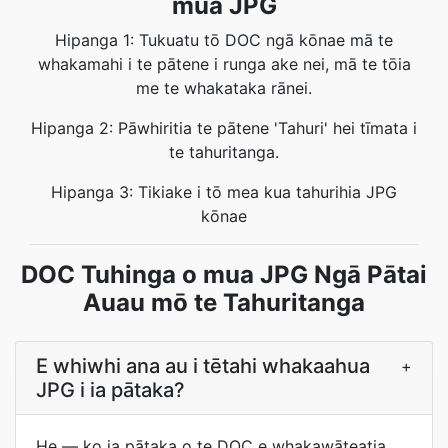
mua JPG
Hipanga 1: Tukuatu tō DOC ngā kōnae mā te
whakamahi i te pātene i runga ake nei, mā te tōia
me te whakataka rānei.
Hipanga 2: Pāwhiritia te pātene 'Tahuri' hei tīmata i
te tahuritanga.
Hipanga 3: Tikiake i tō mea kua tahurihia JPG
kōnae
DOC Tuhinga o mua JPG Ngā Pātai
Auau mō te Tahuritanga
E whiwhi ana au i tētahi whakaahua
+
JPG i ia pātaka?
He — ko ia pātaka o te DOC e whakawāteatia