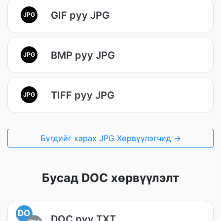
GIF руу JPG
JPG
BMP руу JPG
JPG
TIFF руу JPG
JPG
Бүгдийг харах JPG Хөрвүүлэгчид →
Бусад DOC хөрвүүлэлт
DO
DOC руу TXT