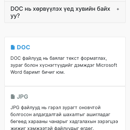
DOC нь хөрвүүлэх үед хувийн байх
+
уу?
DOC
DOC файлууд нь баялаг текст форматлах,
зураг болон хүснэгтүүдийг дэмждэг Microsoft
Word баримт бичиг юм.
JPG
JPG файлууд нь гэрэл зурагт оновчтой
болгосон алдагдалтай шахалтыг ашигладаг
бөгөөд харааны чанарыг хадгалахын зэрэгцээ
жижиг хэмжээтэй файлуудыг өгдөг.