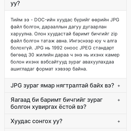
уу?
Тийм ээ - DOC-ийн хуудас бүрийг өөрийн JPG
файл болгон, дарааллын дагуу дугаарлан
харуулна. Олон хуудастай баримт бичгийг zip
файл болгон татаж авна. Ингэснээр юу ч алга
болохгүй. JPG нь 1992 оноос JPEG стандарт
бөгөөд 30 жилийн дараа ч энэ нь ихэнх камер
болон ихэнх вэбсайтууд зураг авахуулахдаа
ашигладаг формат хэвээр байна.
JPG зураг ямар нягтралтай байх вэ?
+
Яагаад би баримт бичгийг зураг
+
болгон хувиргах ёстой вэ?
Хуудас сонгох уу?
+