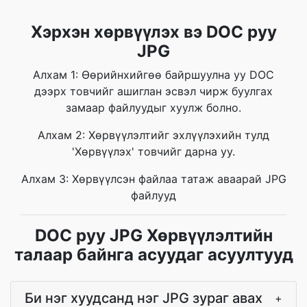
Хэрхэн хөрвүүлэх вэ DOC руу
JPG
Алхам 1: Өөрийнхийгөө байршуулна уу DOC
дээрх товчийг ашиглан эсвэл чирж буулгах
замаар файлуудыг хуулж болно.
Алхам 2: Хөрвүүлэлтийг эхлүүлэхийн тулд
'Хөрвүүлэх' товчийг дарна уу.
Алхам 3: Хөрвүүлсэн файлаа татаж аваарай JPG
файлууд
DOC руу JPG Хөрвүүлэлтийн
талаар байнга асуудаг асуултууд
Би нэг хуудсанд нэг JPG зураг авах
+