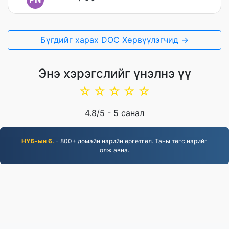
Бүгдийг харах DOC Хөрвүүлэгчид →
Энэ хэрэгслийг үнэлнэ үү
☆
☆
☆
☆
☆
4.8
/5 -
5
санал
НҮБ-ын 6.
- 800+ домэйн нэрийн өргөтгөл. Таны төгс нэрийг
олж авна.