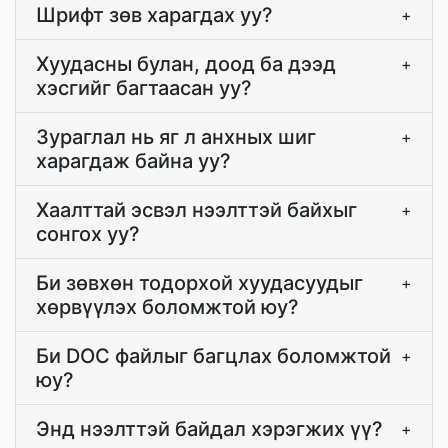
Шрифт зөв харагдах уу?
+
Хуудасны булан, доод ба дээд
+
хэсгийг багтаасан уу?
Зураглал нь яг л анхных шиг
+
харагдаж байна уу?
Хаалттай эсвэл нээлттэй байхыг
+
сонгох уу?
Би зөвхөн тодорхой хуудасуудыг
+
хөрвүүлэх боломжтой юу?
Би DOC файлыг багцлах боломжтой
+
юу?
Энд нээлттэй байдал хэрэгжих үү?
+