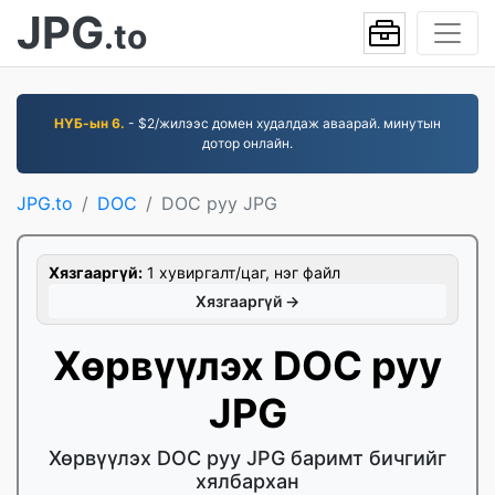
JPG
.to
НҮБ-ын 6.
- $2/жилээс домен худалдаж аваарай. минутын
дотор онлайн.
JPG.to
DOC
DOC руу JPG
Хязгааргүй:
1 хувиргалт/цаг, нэг файл
Хязгааргүй →
Хөрвүүлэх DOC руу
JPG
Хөрвүүлэх DOC руу JPG баримт бичгийг
хялбархан