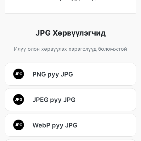
JPG Хөрвүүлэгчид
Илүү олон хөрвүүлэх хэрэгслүүд боломжтой
PNG руу JPG
JPG
JPEG руу JPG
JPG
WebP руу JPG
JPG