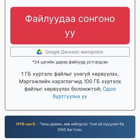
Файлуудаа сонгоно
уу
Google Дискээс импортлох
*24 цагийн дараа файлууд устгагдсан
1 ГБ хүртэлх файлыг үнэгүй хөрвүүлэх,
Мэргэжлийн хэрэглэгчид 100 ГБ хүртэлх
файлыг хөрвүүлэх боломжтой;
Одоо
бүртгүүлнэ үү
НҮБ-ын 6.
- Таны домен, зөв хийгдсэн. Үнэгүй нууцлал ба
DNS багтсан.