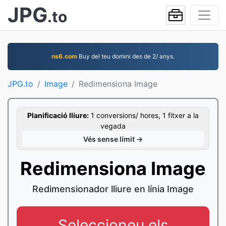
JPG
.to
ns6.com
Buy del teu domini des de 2/ anys.
JPG.to
Image
Redimensiona Image
Planificació lliure:
1 conversions/ hores, 1 fitxer a la
vegada
Vés sense límit →
Redimensiona Image
Redimensionador lliure en línia Image
Seleccioneu els