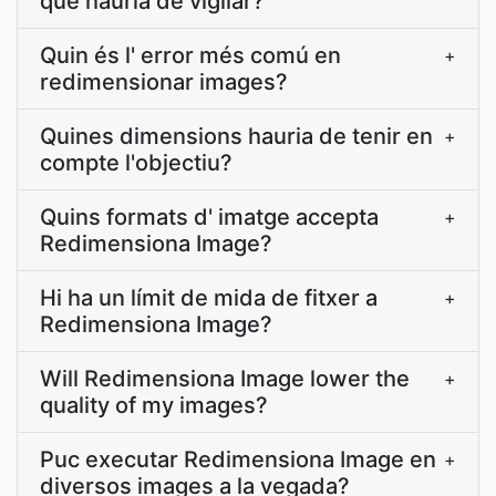
que hauria de vigilar?
Quin és l' error més comú en
+
redimensionar images?
Quines dimensions hauria de tenir en
+
compte l'objectiu?
Quins formats d' imatge accepta
+
Redimensiona Image?
Hi ha un límit de mida de fitxer a
+
Redimensiona Image?
Will Redimensiona Image lower the
+
quality of my images?
Puc executar Redimensiona Image en
+
diversos images a la vegada?