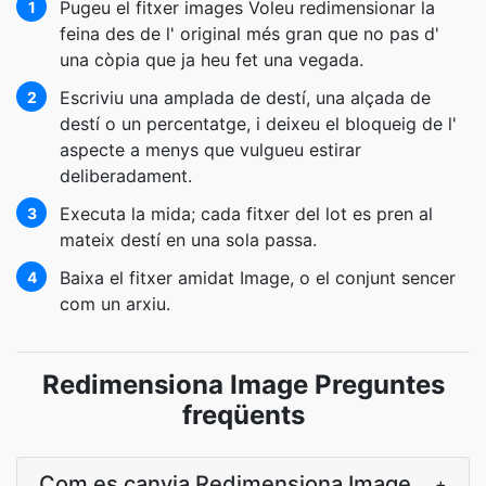
Pugeu el fitxer images Voleu redimensionar la
1
feina des de l' original més gran que no pas d'
una còpia que ja heu fet una vegada.
Escriviu una amplada de destí, una alçada de
2
destí o un percentatge, i deixeu el bloqueig de l'
aspecte a menys que vulgueu estirar
deliberadament.
Executa la mida; cada fitxer del lot es pren al
3
mateix destí en una sola passa.
Baixa el fitxer amidat Image, o el conjunt sencer
4
com un arxiu.
Redimensiona Image Preguntes
freqüents
Com es canvia Redimensiona Image
+