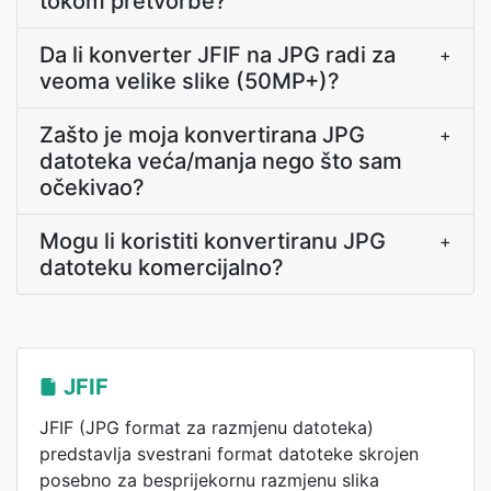
tokom pretvorbe?
Da li konverter JFIF na JPG radi za
+
veoma velike slike (50MP+)?
Zašto je moja konvertirana JPG
+
datoteka veća/manja nego što sam
očekivao?
Mogu li koristiti konvertiranu JPG
+
datoteku komercijalno?
JFIF
JFIF (JPG format za razmjenu datoteka)
predstavlja svestrani format datoteke skrojen
posebno za besprijekornu razmjenu slika