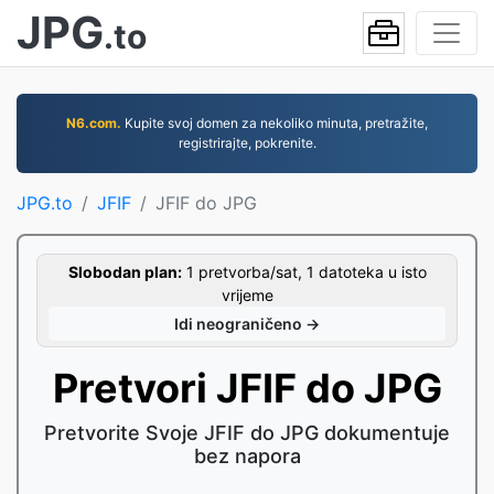
JPG
.to
N6.com.
Kupite svoj domen za nekoliko minuta, pretražite,
registrirajte, pokrenite.
JPG.to
JFIF
JFIF do JPG
Slobodan plan:
1 pretvorba/sat, 1 datoteka u isto
vrijeme
Idi neograničeno →
Pretvori JFIF do JPG
Pretvorite Svoje JFIF do JPG dokumentuje
bez napora