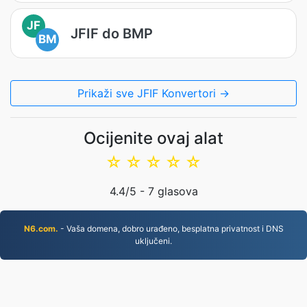
JF
JFIF do BMP
BM
Prikaži sve JFIF Konvertori →
Ocijenite ovaj alat
☆
☆
☆
☆
☆
4.4
/5 -
7
glasova
N6.com.
- Vaša domena, dobro urađeno, besplatna privatnost i DNS
uključeni.