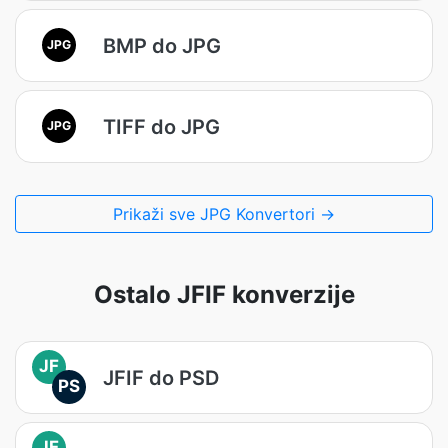
BMP do JPG
JPG
TIFF do JPG
JPG
Prikaži sve JPG Konvertori →
Ostalo JFIF konverzije
JF
JFIF do PSD
PS
JF