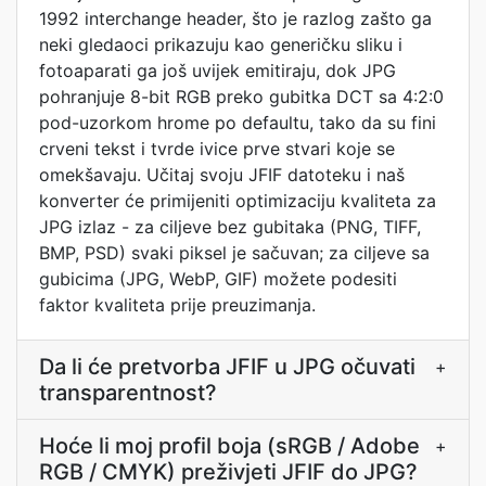
1992 interchange header, što je razlog zašto ga
neki gledaoci prikazuju kao generičku sliku i
fotoaparati ga još uvijek emitiraju, dok JPG
pohranjuje 8-bit RGB preko gubitka DCT sa 4:2:0
pod-uzorkom hrome po defaultu, tako da su fini
crveni tekst i tvrde ivice prve stvari koje se
omekšavaju. Učitaj svoju JFIF datoteku i naš
konverter će primijeniti optimizaciju kvaliteta za
JPG izlaz - za ciljeve bez gubitaka (PNG, TIFF,
BMP, PSD) svaki piksel je sačuvan; za ciljeve sa
gubicima (JPG, WebP, GIF) možete podesiti
faktor kvaliteta prije preuzimanja.
Da li će pretvorba JFIF u JPG očuvati
+
transparentnost?
Hoće li moj profil boja (sRGB / Adobe
+
RGB / CMYK) preživjeti JFIF do JPG?