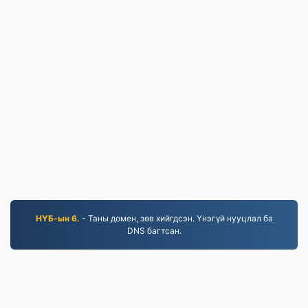
НҮБ-ын 6.
- Таны домен, зөв хийгдсэн. Үнэгүй нууцлал ба
DNS багтсан.
JPG.to