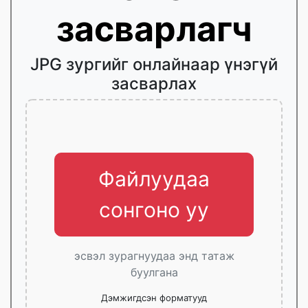
засварлагч
JPG зургийг онлайнаар үнэгүй
засварлах
Файлуудаа
сонгоно уу
эсвэл зурагнуудаа энд татаж
буулгана
Дэмжигдсэн форматууд