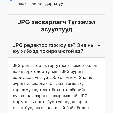
авах товчийг дарна уу
JPG засварлагч Түгээмэл
асуултууд
JPG редактор гэж юу вэ? Энэ нь
+
юу хийхэд тохиромжтой вэ?
JPG редактор нь гар утасны камер болон
вэб дээрх өдөр тутмын JPG зурагт
зориулсан үнэгүй вэб хөтөч юм. Энэ нь
зурагт засварлах, огтлох, тэгшлэх,
гэрэлтүүлэх, текст болон хэлбэрийг
хуваалцах зэрэгт тохиромжтой. JPG
формат нь өнгөт бус тул редактор нь
өнгөт бус, өнгөт цаанатай байх болно.