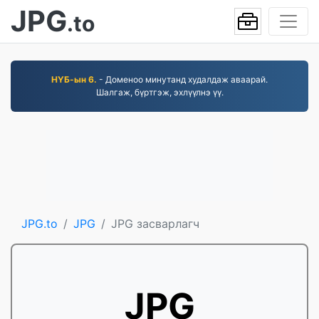
JPG
.to
НҮБ-ын 6.
- Доменоо минутанд худалдаж аваарай.
Шалгаж, бүртгэж, эхлүүлнэ үү.
JPG.to
JPG
JPG засварлагч
JPG