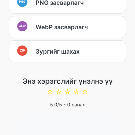
PNG засварлагч
PNG
WebP засварлагч
WEBP
Зургийг шахах
ZIP
Энэ хэрэгслийг үнэлнэ үү
☆
☆
☆
☆
☆
5.0
/5 -
0
санал