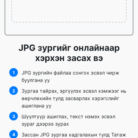
JPG зургийг онлайнаар
хэрхэн засах вэ
JPG зургийн файлаа сонгох эсвэл чирж
1
буулгана уу
Зургаа тайрах, эргүүлэх эсвэл хэмжээг нь
2
өөрчлөхийн тулд засварлах хэрэгслийг
ашиглана уу
Шүүлтүүр ашиглах, текст нэмэх эсвэл
3
зураг дээрээ зурах
Зассан JPG зургаа хадгалахын тулд Татаж
4