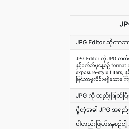
JP
JPG Editor ဆိုတာဘ
JPG Editor ကို JPG ဓာတ်ပ
နှင့်ဝက်ဘ်မှနေ့စဉ် format
exposure-style filters, နှ
မြင်သာမှုလိုင်းမရှိသောကြေ
JPG ကို တည်းဖြတ်ပြ
ပို့တဲ့အခါ JPG အရည်အ
ငါတည်းဖြတ်နေစဉ်ငါ့