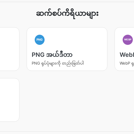
ဆက်စပ်ကိရိယာများ
PNG
WEBP
PNG အယ်ဒီတာ
Web
PNG ရုပ်ပုံများကို တည်းဖြတ်ပါ
WebP ရု