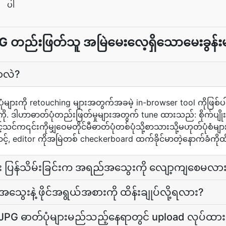
ပါ
G တည်းဖြတ်သူ အမြဲမေးလေ့ရှိသောမေးခွန်းမ
ာလဲ?
ုံများကို retouching များအတွက်အခမဲ့ in-browser tool ကိုဖြစ်
 ကို. ဒါဟာဓာတ်ပုံတည်းဖြတ်မှုများအတွက် tune ထားသည်: စိုက်ပျိုး
င့်သင်က၎င်းကိုမျှဝေမတိုင်မီဓာတ်ပုံတစ်ပုံသို့စာသားသို့မဟုတ်ပုံစံမျ
ာင့်, editor ကိုအမြဲတစ် checkerboard ထက်ခိုင်မာတဲ့နောက်ခံကိုထ
ီး ပြန်သိမ်းခြင်းက အရည်အသွေးကို လျော့ကျစေမလာ
သွေးနဲ့ ဖိုင်အရွယ်အစားကို ထိန်းချုပ်လို့ရလား?
 JPG ဓာတ်ပုံများမည်သည့်နေရာတွင် upload လုပ်ထ