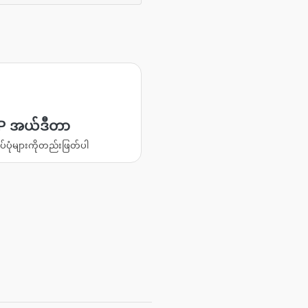
P အယ်ဒီတာ
ပ်ပုံများကိုတည်းဖြတ်ပါ