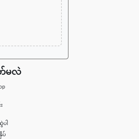
ြတ်မလဲ
rop
်း
ွဲပါ
ိပ်