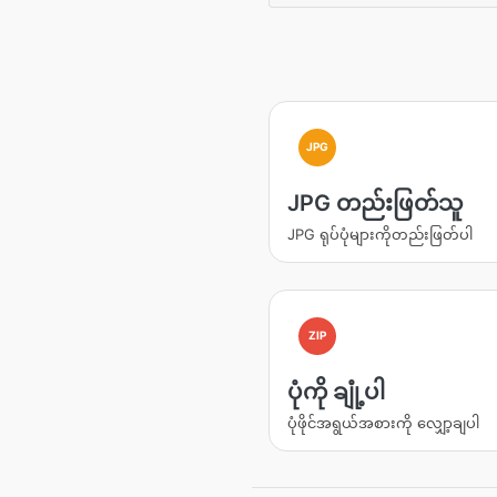
JPG
JPG တည်းဖြတ်သူ
JPG ရုပ်ပုံများကိုတည်းဖြတ်ပါ
ZIP
ပုံကို ချုံ့ပါ
ပုံဖိုင်အရွယ်အစားကို လျှော့ချပါ