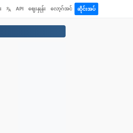
း
API
ဈေးနှုန်း
လော့ဂ်အင်
ဆိုင်းအပ်