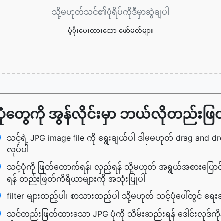
သို့မဟုတ်သင်၏ပုံရိပ်ကိုဒီမှာဆွဲချပါ
ပံ့ပိုးပေးထားသော ဖော်မတ်များ
ုံတွေကို အွန်လိုင်းမှာ ဘယ်လိုတည်းဖ
သင့်ရဲ့ JPG image file ကို ရွေးချယ်ပါ ဒါမှမဟုတ် drag and d
လုပ်ပါ
သင့်ပုံကို ဖြတ်တောက်ရန်၊ လှည့်ရန် သို့မဟုတ် အရွယ်အစားပြောင
ရန် တည်းဖြတ်ကိရိယာများကို အသုံးပြုပါ
filter များထည့်ပါ၊ စာသားထည့်ပါ သို့မဟုတ် သင့်ပုံပေါ်တွင် ရေးဆ
သင်တည်းဖြတ်ထားသော JPG ပုံကို သိမ်းဆည်းရန် ဒေါင်းလုဒ်ကိုနှ