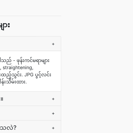
ျား
+
ပါသည် - ဖုန်းကင်မရာများ
, straightening,
ားထည့်သွင်း. JPG ပွင့်လင်း
ိန်းသိမ်းထား.
း။
+
+
ားသလဲ?
+