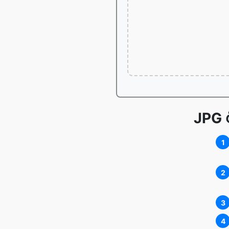
JPG ပ
1
2
3
4