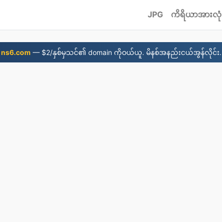
JPG
ကိရိယာအားလုံ
ns6.com
— $2/နှစ်မှသင်၏ domain ကိုဝယ်ယူ. မိနစ်အနည်းငယ်အွန်လိုင်း.