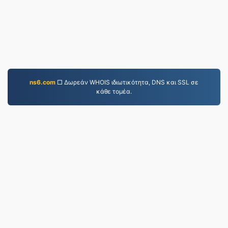
ns6.com
□ Δωρεάν WHOIS ιδιωτικότητα, DNS και SSL σε
κάθε τομέα.
JPG.to
Αρχεία που έχουν μετατραπεί από το 2019
Πολιτική Απορρήτου
|
Όροι Παροχής Υπηρεσιών
|
Σχετικά με εμάς
|
Επικοινωνήστε μαζί μας
|
API
|
Δείγματα
|
Εγκατάσταση εφαρμογής
© 2026 JPG.to
|
VPS.org
LLC | Κατασκευασμένο
από
nadermx