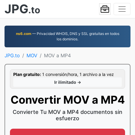
JPG
.to
ns6.com
— Privacidad WHOIS, DNS y SSL gratuitas en todos
los dominios.
JPG.to
MOV
MOV a MP4
Plan gratuito:
1 conversión/hora, 1 archivo a la vez
Ir ilimitado →
Convertir MOV a MP4
Convierte Tu MOV a MP4 documentos sin
esfuerzo