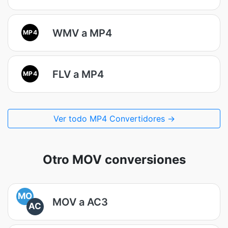
WMV a MP4
MP4
FLV a MP4
MP4
Ver todo MP4 Convertidores →
Otro MOV conversiones
MO
MOV a AC3
AC