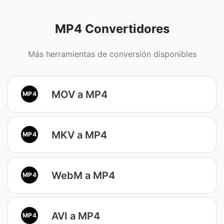
MP4 Convertidores
Más herramientas de conversión disponibles
MOV a MP4
MP4
MKV a MP4
MP4
WebM a MP4
MP4
AVI a MP4
MP4