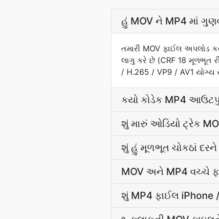
હું MOV ને MP4 માં ગુણવ
તમારી MOV ફાઈલ અપલોડ કરો 
લાગુ કરે છે (CRF 18 મૂળભૂત ર
/ H.265 / VP9 / AV1 યોગ્ય ર
કયો કોડેક MP4 આઉટપુટ
શું મારું ઓડિયો ટ્રેક M
શું હું મૂળભૂત ચોકઠાં દરન
MOV અને MP4 વચ્ચે ફા
શું MP4 ફાઈલ iPhone 