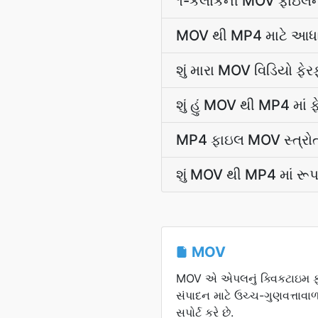
૧-કલાકની MOV ફાઇલને M
MOV થી MP4 માટે આધારભ
શું મારા MOV વિડિયો ફે
શું હું MOV થી MP4 માં 
MP4 ફાઇલ MOV સ્ત્રોતન
શું MOV થી MP4 માં રૂ
MOV
MOV એ એપલનું ક્વિકટાઇમ ફોર્
સંપાદન માટે ઉચ્ચ-ગુણવત્તા
સપોર્ટ કરે છે.