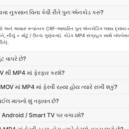
ત્તા નુકસાન વિના કેવી રીતે પુનઃએનકોડ કરું?
અને અમારું રૂપાંતરક CRF-આધારિત પુનઃએનકોડિંગ લક્ષ્ય દ્રશ્ય
ીતે, નીચું = મોટું / ઉચ્ચ ગુણવત્તા). કોડેક MP4 સંગ્રહક સાથે બંધબે
ીતે).
 વાપરે છે?
OV થી MP4 માં ફેરફાર કરશે?
ે MOV માં MP4 માં ફેરવી રહ્યા હોય ત્યારે રાખી શકું?
ઈલ માપનો શું તફાવત છે?
/ Android / Smart TV પર વગાડશે?