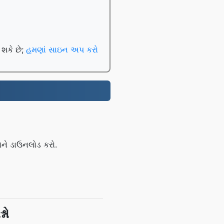
 શકે છે;
હમણાં સાઇન અપ કરો
ને ડાઉનલોડ કરો.
નો