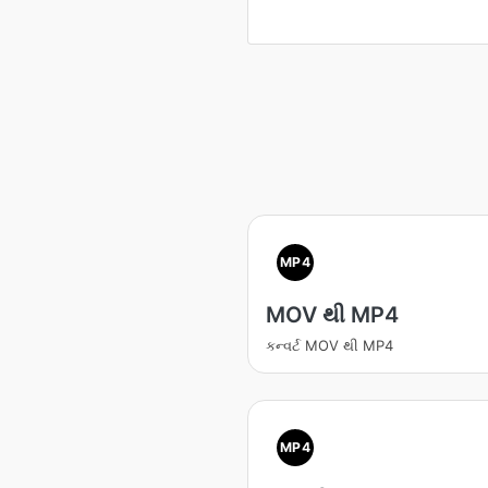
MP4
MOV થી MP4
કન્વર્ટ MOV થી MP4
MP4