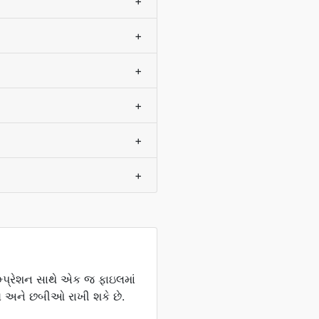
+
+
+
+
+
+
કમ્પ્રેશન સાથે એક જ ફાઇલમાં
અને છબીઓ રાખી શકે છે.