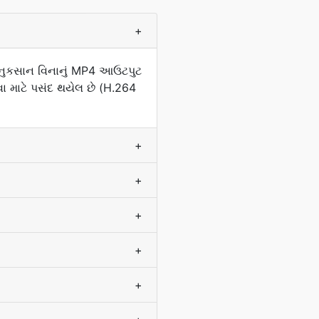
+
-નુકસાન વિનાનું MP4 આઉટપુટ
સવા માટે પસંદ થયેલ છે (H.264
+
+
+
+
+