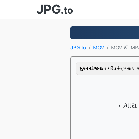
JPG
.to
JPG.to
MOV
MOV થી MP
મુક્ત યોજના:
૧ પરિવર્તન/કલાક,
તમારા