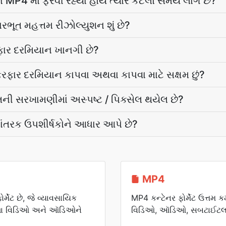
P4 માં ફેરવી રહ્યા હોય ત્યારે કેટલો સમય લાગે છે?
ૂત મહત્તમ રીઝોલ્યુશન શું છે?
રફાર દરમિયાન ખાનગી છે?
ફેરફાર દરમિયાન કાપવા અથવા કાપવા માટે સક્ષમ છું?
ી સરખામણીમાં અસ્પષ્ટ / પિક્સેલ થયેલ છે?
પાંતરક ઉપશીર્ષકોને આધાર આપે છે?
MP4
મેટ છે, જે વ્યાવસાયિક
MP4 કન્ટેનર ફોર્મેટ ઉત્તમ 
વાળા વિડિઓ અને ઑડિઓને
વિડિઓ, ઑડિઓ, સબટાઈટલ 