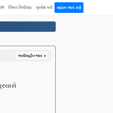
PI
કિંમત નિર્ધારણ
પ્રવેશ કરો
સાઇન અપ કરો
અસીમાહીન જાવ →
્રયાસે