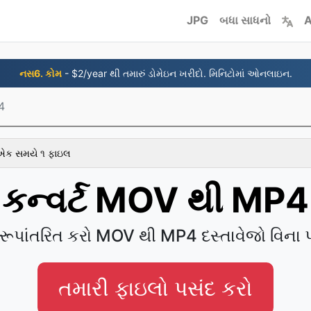
JPG
બધા સાધનો
A
નસ6. કોમ
- $2/year થી તમારું ડોમેઇન ખરીદો. મિનિટોમાં ઓનલાઇન.
4
 એક સમયે ૧ ફાઇલ
કન્વર્ટ MOV થી MP4
 રૂપાંતરિત કરો MOV થી MP4 દસ્તાવેજો વિના પ
તમારી ફાઇલો પસંદ કરો