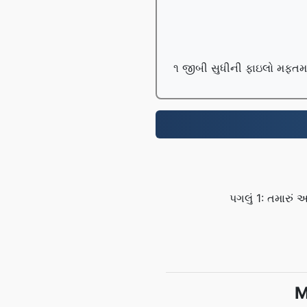
૧ જીબી સુધીની ફાઇલો મફતમાં 
પગલું 1: તમારુ
M