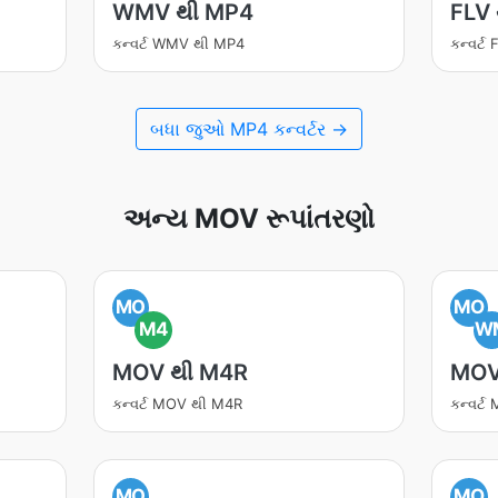
WMV થી MP4
FLV
કન્વર્ટ WMV થી MP4
કન્વર્ટ
બધા જુઓ MP4 કન્વર્ટર →
અન્ય MOV રૂપાંતરણો
MO
MO
M4
W
MOV થી M4R
MOV
કન્વર્ટ MOV થી M4R
કન્વર્
MO
MO