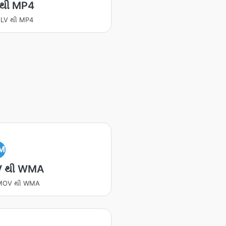
 થી MP4
 FLV થી MP4
M
 થી WMA
ટ MOV થી WMA