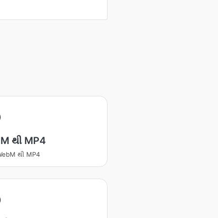
M થી MP4
ટ WebM થી MP4