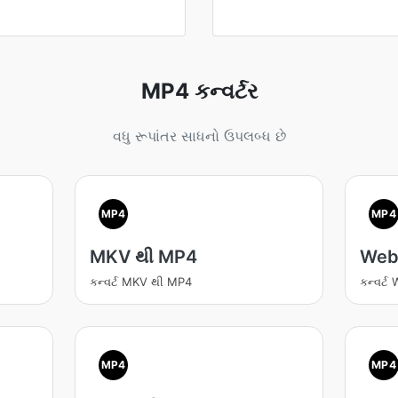
MP4 કન્વર્ટર
વધુ રૂપાંતર સાધનો ઉપલબ્ધ છે
MP4
MP4
MKV થી MP4
Web
કન્વર્ટ MKV થી MP4
કન્વર્
MP4
MP4