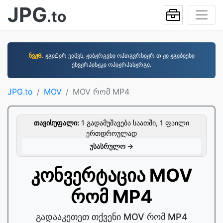
JPG
.to
ნვჟ6.
ჟგჲ£ჲრ ეჲმვნ, ჟჲბჟრგვნჲ ოპთგვრნჲჟრ თ ჟჲ ჟგჲბჲენჲ
ენვჟრპჲნჟკჲ ოპჲჟრპანჟრგჲ.
JPG.to
MOV
MOV რომ MP4
თავისუფალი:
1 გადამუშავება საათში, 1 ფაილი
ერთდროულად
უსასრულო →
კონვერტაცია MOV
რომ MP4
გადააკეთეთ თქვენი MOV რომ MP4