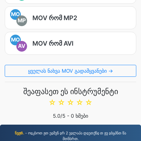
MO
MOV რომ MP2
MP
MO
MOV რომ AVI
AV
ყველას ნახვა MOV გადამყვანები →
შეაფასეთ ეს ინსტრუმენტი
☆
☆
☆
☆
☆
5.0
/5 -
0
ხმები
ნვჟ6.
- ოჲკსოთ ჟთ ეჲმვნ ჲრ 2 ეჲლაპა დჲეთქნჲ თ ჟვ ჲბყპნთ ჱა
მთნსრთ.