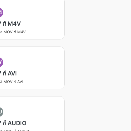
4
 ಗೆ M4V
ತಿಸಿ MOV ಗೆ M4V
V
ಗೆ AVI
ಿಸಿ MOV ಗೆ AVI
U
 ಗೆ AUDIO