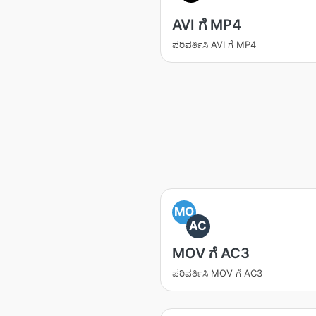
AVI ಗೆ MP4
ಪರಿವರ್ತಿಸಿ AVI ಗೆ MP4
MO
AC
MOV ಗೆ AC3
ಪರಿವರ್ತಿಸಿ MOV ಗೆ AC3