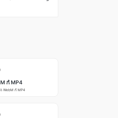
M ಗೆ MP4
ತಿಸಿ WebM ಗೆ MP4