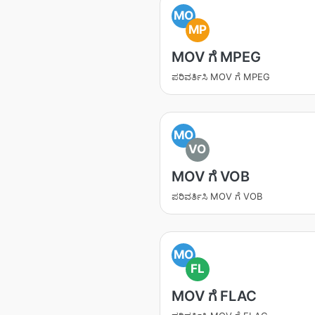
MO
MP
MOV ಗೆ MPEG
ಪರಿವರ್ತಿಸಿ MOV ಗೆ MPEG
MO
VO
MOV ಗೆ VOB
ಪರಿವರ್ತಿಸಿ MOV ಗೆ VOB
MO
FL
MOV ಗೆ FLAC