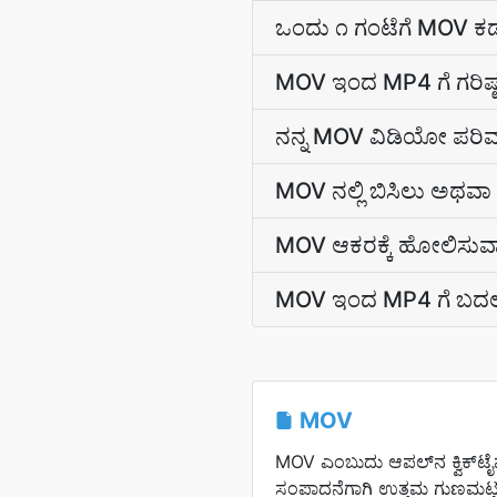
ಒಂದು ೧ ಗಂಟೆಗೆ MOV ಕ
MOV ಇಂದ MP4 ಗೆ ಗರಿಷ್ಟ 
ನನ್ನ MOV ವಿಡಿಯೋ ಪರಿ
MOV ನಲ್ಲಿ ಬಿಸಿಲು ಅಥವ
MOV ಆಕರಕ್ಕೆ ಹೋಲಿಸುವಾಗ 
MOV ಇಂದ MP4 ಗೆ ಬದಲ
MOV
MOV ಎಂಬುದು ಆಪಲ್‌ನ ಕ್ವಿಕ್‌ಟೈಮ್
ಸಂಪಾದನೆಗಾಗಿ ಉತ್ತಮ ಗುಣಮಟ್ಟ