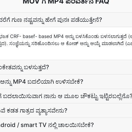
MOV ಗೆ MP4 ಪರಿವರ್ತನೆ FAQ
ಗೆ ಗುಣ ನಷ್ಟವನ್ನು ಹೇಗೆ ಪುನಃ ಪಡೆಯುತ್ತೇನೆ?
ಿಭಜಕ CRF- basef- based MP4 ಅನ್ನು ಬಳಸಿಕೊಂಡು ಬಳಸಲಾಗುತ್ತದೆ 
ಟದ). ಸಂಜ್ಞೆಯನ್ನು ಸರಿಹೊಂದಿಸಲು ಆ ಕೋಡ್‌ ಅನ್ನು ಆಯ್ಕೆ ಮಾಡಲಾಗಿದೆ (ಎ
ೇತವನ್ನು ಬಳಸುತ್ತದೆ?
V ಅನ್ನು MP4 ಬದಲಿಯಾಗಿ ಉಳಿಸಬೇಕೆ?
 ಬದಲಾಯಿಸುವಾಗ ನಾನು ಆ ಮೂಲ ಚೌಕಟ್ಟು ಇಟ್ಟಿರಬಲ್ಲೆನೊ
 ಕಡತ ಗಾತ್ರದ ವ್ಯತ್ಯಾಸವೇನು?
roid / smart TV ನಲ್ಲಿ ಚಾಲಯಿಸಬೇಕೆ?