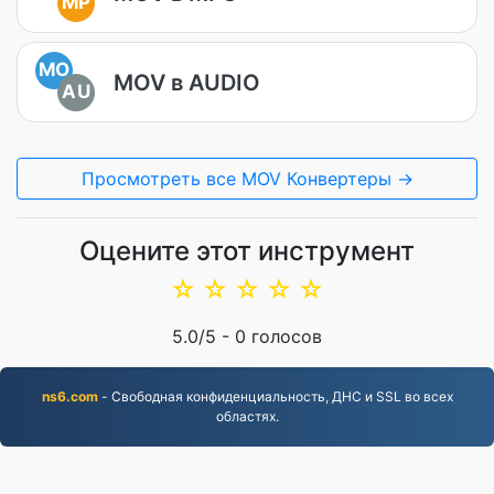
MP
MO
MOV в AUDIO
AU
Просмотреть все MOV Конвертеры →
Оцените этот инструмент
☆
☆
☆
☆
☆
5.0
/5 -
0
голосов
ns6.com
- Свободная конфиденциальность, ДНС и SSL во всех
областях.