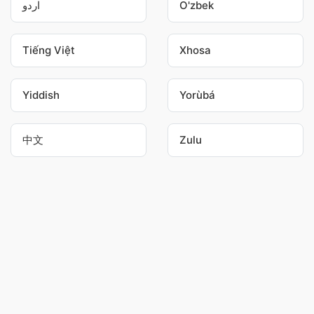
اردو
O'zbek
Tiếng Việt
Xhosa
Yiddish
Yorùbá
中文
Zulu