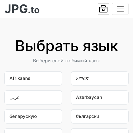
JPG
.to
Выбрать язык
Выбери свой любимый язык
Afrikaans
አማርኛ
عربى
Azərbaycan
беларускую
български