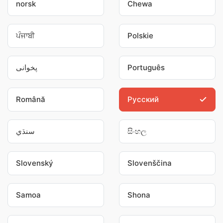
norsk
Chewa
ਪੰਜਾਬੀ
Polskie
پخوانی
Português
Română
Pусский
سنڌي
සිංහල
Slovenský
Slovenščina
Samoa
Shona