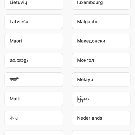
Lietuvių
luxembourg
Latviešu
Malgache
Maori
Македонски
മലയാളം
Монгол
मराठी
Melayu
Malti
မြန်မာ
नेपाल
Nederlands