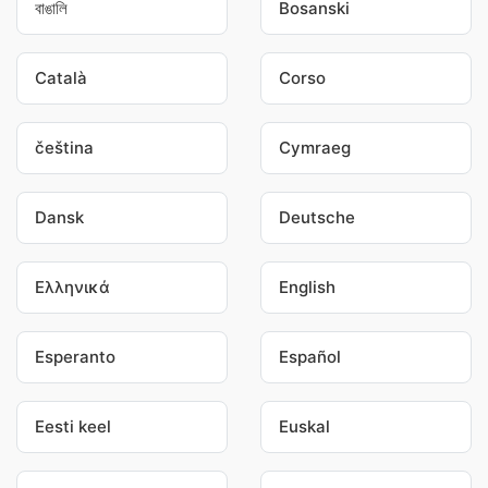
বাঙালি
Bosanski
Català
Corso
čeština
Cymraeg
Dansk
Deutsche
Ελληνικά
English
Esperanto
Español
Eesti keel
Euskal