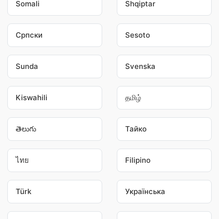
Somali
Shqiptar
Српски
Sesoto
Sunda
Svenska
Kiswahili
தமிழ்
తెలుగు
Тайко
ไทย
Filipino
Türk
Українська