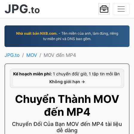
JPG
.to
Nhà xuất bản NXB.com.
- Tên miền của anh, làm đúng, riêng
tư miễn phí và DNS bao gồm.
JPG.to
MOV
MOV đến MP4
Kế hoạch miễn phí:
1 chuyển đổi/ giờ, 1 tập tin mỗi lần
Không giới hạn →
Chuyển Thành MOV
đến MP4
Chuyển Đổi Của Bạn MOV đến MP4 tài liệu
dễ dàng