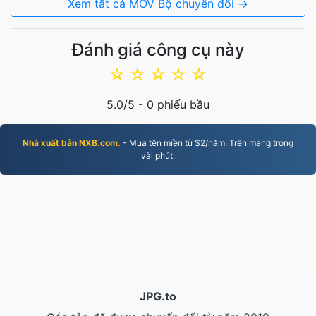
Xem tất cả MOV Bộ chuyển đổi →
Đánh giá công cụ này
☆
☆
☆
☆
☆
5.0
/5 -
0
phiếu bầu
Nhà xuất bản NXB.com.
- Mua tên miền từ $2/năm. Trên mạng trong
vài phút.
JPG.to