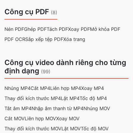
Công cụ PDF
(8)
Nén PDF
Ghép PDF
Tách PDF
Xoay PDF
Mở khóa PDF
PDF OCR
Sắp xếp tệp PDF
Xóa trang
Công cụ video dành riêng cho từng
định dạng
(99)
Nhúng MP4
Cắt MP4
Liên hợp MP4
Xoay MP4
Thay đổi kích thước MP4
Lật MP4
Tốc độ MP4
Tắt âm MP4
Nhập âm thanh từ MP4
Nhúng MOV
Cắt MOV
Liên hợp MOV
Xoay MOV
Thay đổi kích thước MOV
Lật MOV
Tốc độ MOV