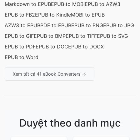
Markdown to EPUB
EPUB to MOBI
EPUB to AZW3
EPUB to FB2
EPUB to Kindle
MOBI to EPUB
AZW3 to EPUB
PDF to EPUB
EPUB to PNG
EPUB to JPG
EPUB to GIF
EPUB to BMP
EPUB to TIFF
EPUB to SVG
EPUB to PDF
EPUB to DOC
EPUB to DOCX
EPUB to Word
Xem tất cả 41 eBook Converters →
Duyệt theo danh mục