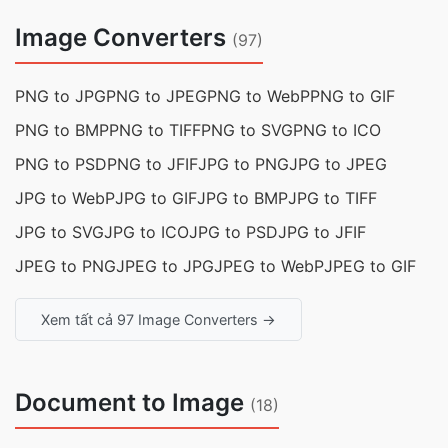
Image Converters
(97)
PNG to JPG
PNG to JPEG
PNG to WebP
PNG to GIF
PNG to BMP
PNG to TIFF
PNG to SVG
PNG to ICO
PNG to PSD
PNG to JFIF
JPG to PNG
JPG to JPEG
JPG to WebP
JPG to GIF
JPG to BMP
JPG to TIFF
JPG to SVG
JPG to ICO
JPG to PSD
JPG to JFIF
JPEG to PNG
JPEG to JPG
JPEG to WebP
JPEG to GIF
Xem tất cả 97 Image Converters →
Document to Image
(18)