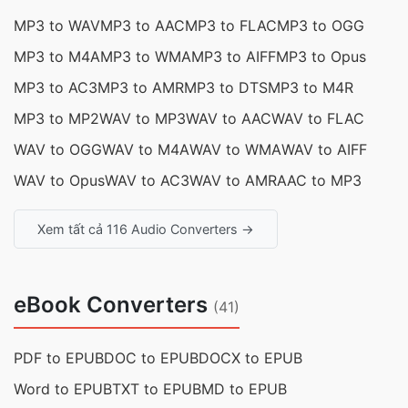
MP3 to WAV
MP3 to AAC
MP3 to FLAC
MP3 to OGG
MP3 to M4A
MP3 to WMA
MP3 to AIFF
MP3 to Opus
MP3 to AC3
MP3 to AMR
MP3 to DTS
MP3 to M4R
MP3 to MP2
WAV to MP3
WAV to AAC
WAV to FLAC
WAV to OGG
WAV to M4A
WAV to WMA
WAV to AIFF
WAV to Opus
WAV to AC3
WAV to AMR
AAC to MP3
Xem tất cả 116 Audio Converters →
eBook Converters
(41)
PDF to EPUB
DOC to EPUB
DOCX to EPUB
Word to EPUB
TXT to EPUB
MD to EPUB