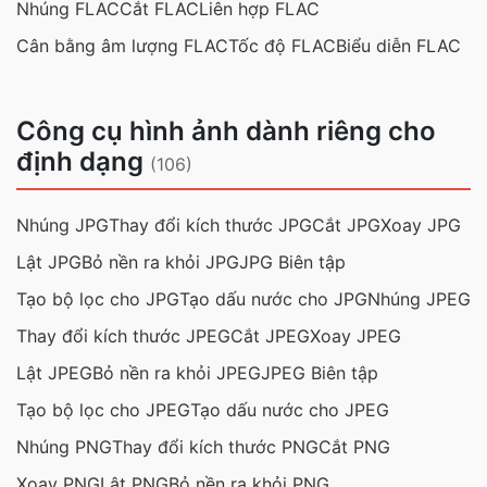
Nhúng FLAC
Cắt FLAC
Liên hợp FLAC
Cân bằng âm lượng FLAC
Tốc độ FLAC
Biểu diễn FLAC
Công cụ hình ảnh dành riêng cho
định dạng
(106)
Nhúng JPG
Thay đổi kích thước JPG
Cắt JPG
Xoay JPG
Lật JPG
Bỏ nền ra khỏi JPG
JPG Biên tập
Tạo bộ lọc cho JPG
Tạo dấu nước cho JPG
Nhúng JPEG
Thay đổi kích thước JPEG
Cắt JPEG
Xoay JPEG
Lật JPEG
Bỏ nền ra khỏi JPEG
JPEG Biên tập
Tạo bộ lọc cho JPEG
Tạo dấu nước cho JPEG
Nhúng PNG
Thay đổi kích thước PNG
Cắt PNG
Xoay PNG
Lật PNG
Bỏ nền ra khỏi PNG