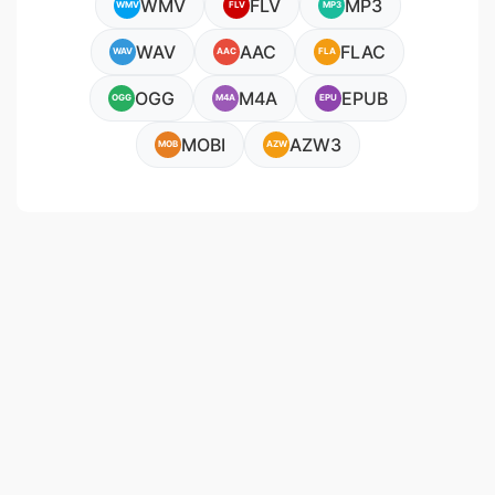
WMV
FLV
MP3
WMV
FLV
MP3
WAV
AAC
FLAC
WAV
AAC
FLA
OGG
M4A
EPUB
OGG
M4A
EPU
MOBI
AZW3
MOB
AZW