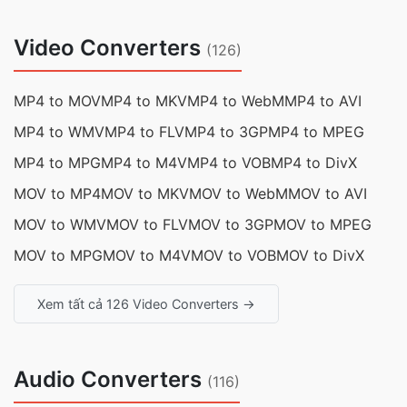
Video Converters
(126)
MP4 to MOV
MP4 to MKV
MP4 to WebM
MP4 to AVI
MP4 to WMV
MP4 to FLV
MP4 to 3GP
MP4 to MPEG
MP4 to MPG
MP4 to M4V
MP4 to VOB
MP4 to DivX
MOV to MP4
MOV to MKV
MOV to WebM
MOV to AVI
MOV to WMV
MOV to FLV
MOV to 3GP
MOV to MPEG
MOV to MPG
MOV to M4V
MOV to VOB
MOV to DivX
Xem tất cả 126 Video Converters →
Audio Converters
(116)