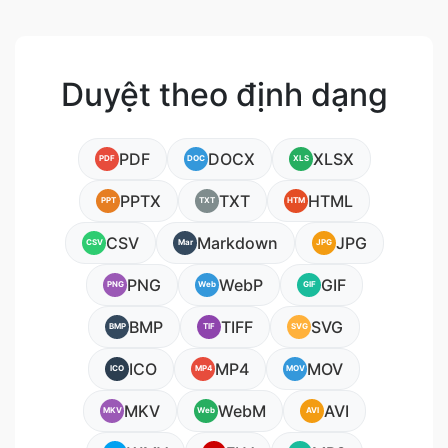
Duyệt theo định dạng
PDF
DOCX
XLSX
PDF
DOC
XLS
PPTX
TXT
HTML
PPT
TXT
HTM
CSV
Markdown
JPG
CSV
Mar
JPG
PNG
WebP
GIF
PNG
Web
GIF
BMP
TIFF
SVG
BMP
TIF
SVG
ICO
MP4
MOV
ICO
MP4
MOV
MKV
WebM
AVI
MKV
Web
AVI