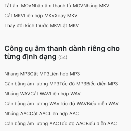
Tắt âm MOV
Nhập âm thanh từ MOV
Nhúng MKV
Cắt MKV
Liên hợp MKV
Xoay MKV
Thay đổi kích thước MKV
Lật MKV
Công cụ âm thanh dành riêng cho
từng định dạng
(54)
Nhúng MP3
Cắt MP3
Liên hợp MP3
Cân bằng âm lượng MP3
Tốc độ MP3
Biểu diễn MP3
Nhúng WAV
Cắt WAV
Liên hợp WAV
Cân bằng âm lượng WAV
Tốc độ WAV
Biểu diễn WAV
Nhúng AAC
Cắt AAC
Liên hợp AAC
Cân bằng âm lượng AAC
Tốc độ AAC
Biểu diễn AAC