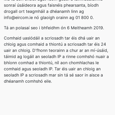
sonraí úsáideora agus faisnéis phearsanta, bíodh
drogall ort teagmháil a dhéanamh linn ag
info@eircom.ie nó glaoigh orainn ag 01 800 0.
Tá an polasaí seo i bhfeidhm ón 6 Meitheamh 2019.
Comhaid uaslódáil a scriosadh tar éis dhá uair an
chloig agus comhaid a thiontú a scriosadh tar éis 24
uair an chloig. D'fhonn teorainn a chur ar an mí-úsáid,
táimid ag logáil an seoladh IP a rinne comhshó nuair a
bhíonn comhad a thiontú, níl aon chomhlachas le
comhaid agus seoladh IP. Tar éis uair an chloig an
seoladh IP a scriosadh mar sin tá sé saor in aisce a
dhéanamh comhshó eile.