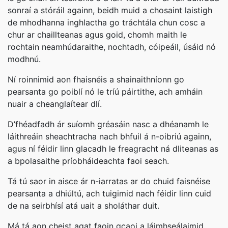
sonraí a stóráil againn, beidh muid a chosaint laistigh
de mhodhanna inghlactha go tráchtála chun cosc a
chur ar chaillteanas agus goid, chomh maith le
rochtain neamhúdaraithe, nochtadh, cóipeáil, úsáid nó
modhnú.
Ní roinnimid aon fhaisnéis a shainaithníonn go
pearsanta go poiblí nó le tríú páirtithe, ach amháin
nuair a cheanglaítear dlí.
D’fhéadfadh ár suíomh gréasáin nasc a dhéanamh le
láithreáin sheachtracha nach bhfuil á n-oibriú againn,
agus ní féidir linn glacadh le freagracht ná dliteanas as
a bpolasaithe príobháideachta faoi seach.
Tá tú saor in aisce ár n-iarratas ar do chuid faisnéise
pearsanta a dhiúltú, ach tuigimid nach féidir linn cuid
de na seirbhísí atá uait a sholáthar duit.
Má tá aon cheist agat faoin gcaoi a láimhseálaimid