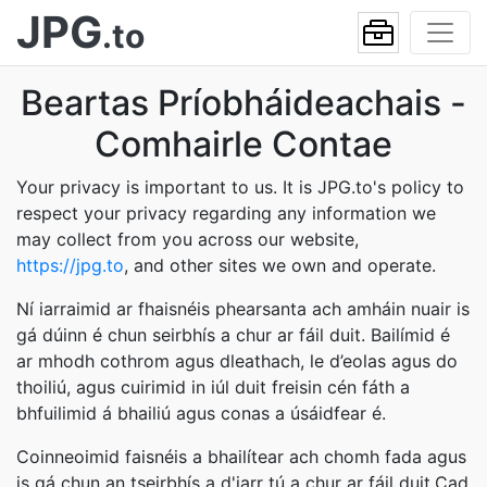
JPG
.to
Beartas Príobháideachais -
Comhairle Contae
Your privacy is important to us. It is JPG.to's policy to
respect your privacy regarding any information we
may collect from you across our website,
https://jpg.to
, and other sites we own and operate.
Ní iarraimid ar fhaisnéis phearsanta ach amháin nuair is
gá dúinn é chun seirbhís a chur ar fáil duit. Bailímid é
ar mhodh cothrom agus dleathach, le d’eolas agus do
thoiliú, agus cuirimid in iúl duit freisin cén fáth a
bhfuilimid á bhailiú agus conas a úsáidfear é.
Coinneoimid faisnéis a bhailítear ach chomh fada agus
is gá chun an tseirbhís a d'iarr tú a chur ar fáil duit.Cad