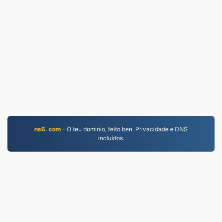
ns6. com
- O teu dominio, feito ben. Privacidade e DNS
incluídos.
JPG.to
Ficheiros convertidos desde 2019
Política de privacidade
|
Condicións de servizo
|